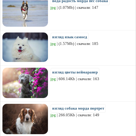
вода радость морда пес собака
jpg
| (1.07Mb) | скачали: 147
взгляд язык самоед
jpg
| (1.57Mb) | скачали: 185
взгляд цветы веймаранер
jpg
| 606.14Kb | скачали: 163
взгляд собака морда портрет
jpg
| 266.05Kb | скачали: 149