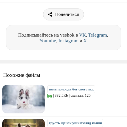
Поделиться
Подписывайтесь на veshok в
VK
,
Telegram
,
Youtube
,
Instagram
и
X
Похожие файлы
зима природа бег снегопад
jpg
| 382.5Kb | скачали: 125
грусть щенок уши взгляд капли