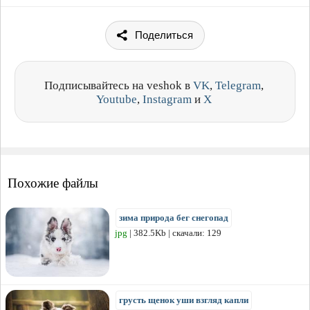
Поделиться
Подписывайтесь на veshok в
VK
,
Telegram
,
Youtube
,
Instagram
и
X
Похожие файлы
зима природа бег снегопад
jpg
| 382.5Kb | скачали: 129
грусть щенок уши взгляд капли