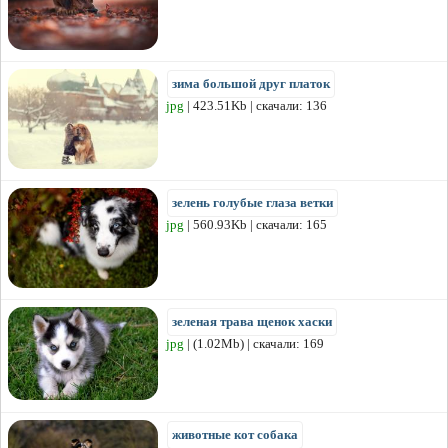
зима большой друг платок
jpg
| 423.51Kb | скачали: 136
зелень голубые глаза ветки
jpg
| 560.93Kb | скачали: 165
зеленая трава щенок хаски
jpg
| (1.02Mb) | скачали: 169
животные кот собака