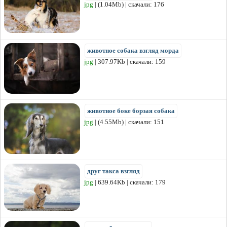
jpg
| (1.04Mb) | скачали: 176
животное собака взгляд морда
jpg
| 307.97Kb | скачали: 159
животное боке борзая собака
jpg
| (4.55Mb) | скачали: 151
друг такса взгляд
jpg
| 639.64Kb | скачали: 179