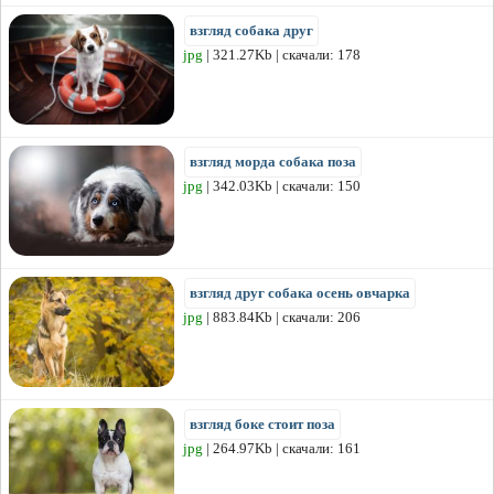
взгляд собака друг
jpg
| 321.27Kb | скачали: 178
взгляд морда собака поза
jpg
| 342.03Kb | скачали: 150
взгляд друг собака осень овчарка
jpg
| 883.84Kb | скачали: 206
взгляд боке стоит поза
jpg
| 264.97Kb | скачали: 161