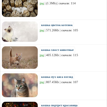
jpg
| (1.3Mb) | скачали: 114
кошка цветок котенок
jpg
| 571.26Kb | скачали: 105
кошка хвост животные
jpg
| 405.12Kb | скачали: 115
кошка пух киса взгляд
jpg
| 807.45Kb | скачали: 107
кошка портрет красавица