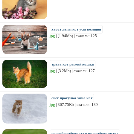
хвост лапы кот усы позиция
jpg
| (1.94Mb) | скачали: 125
трава кот рыжий кошка
jpg
| (3.2Mb) | скачали: 127
снег прогулка зима кот
jpg
| 367.75Kb | скачали: 139
рыжий котёнок малыш котёнок трава