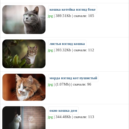
кошка котейка взгляд боке
jpg
| 389.51Kb | скачали: 105
листья взгляд кошка
jpg
| 393.32Kb | скачали: 112
морда взгляд кот пушистый
jpg
| (1.07Mb) | скачали: 96
окно кошка дом
jpg
| 344.48Kb | скачали: 113