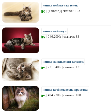
кошка мейнкун котенок
jpg
| (1.96Mb) | скачали: 105
кошка мейн-кун
jpg
| 946.29Kb | скачали: 83
кошка лапки лежит котенок
jpg
| 721.04Kb | скачали: 131
кошка котёнок весна красотка
jpg
| 494.72Kb | скачали: 108