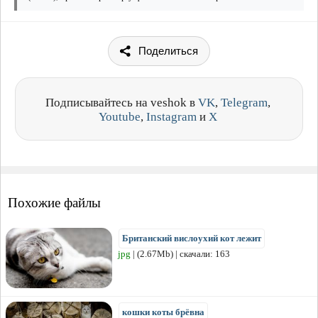
Поделиться
Подписывайтесь на veshok в
VK
,
Telegram
,
Youtube
,
Instagram
и
X
Похожие файлы
Британский вислоухий кот лежит
jpg
| (2.67Mb) | скачали: 163
кошки коты брёвна