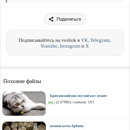
Поделиться
Подписывайтесь на veshok в
VK
,
Telegram
,
Youtube
,
Instagram
и
X
Похожие файлы
Британский вислоухий кот лежит
jpg
| (2.67Mb) | скачали: 163
кошки коты брёвна