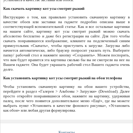
Как скачать картинку кот усы смотрит рыжий
Инструкцию о том, как правильно установить скачанную картинку в
качестве обоев или заставки на гаджете подробно описана выше в
соответствующей вспомогательной статье. Как и все остальные картинки
на нашем сайте, картинку кот усы смотрит рыжий можно скачать
абсолютно бесплатно и даже без регистрации на сайте. Для того чтобы
скачать понравившееся изображение, кликните на подсвеченный синим
прямоугольник «Скачать», чтобы приступить к загрузке. Загрузка либо
начнется автоматически, либо браузер попросит указать путь. Выберите
папку/ рабочий стол и нажмите кнопку «Сохранить». Можем поспорить,
что вам будет нравится эта картинка сколько бы вы не смотрели на нее на
Вашем гаджете. Она будет украшать рабочий стол Вашего гаджета очень
долго.
Как установить картинку кот усы смотрит рыжий на обои телефона
Чтобы установить скачанную картинку на обои вашего устройства,
перейдите в раздел «Галерея > Альбомы > Загрузки» (Download). Далее
просто откройте понравившиеся обои, нажмите на картинку, удерживая
палец, после чего появится дополнительное меню «Ещё», где вы можете
выбрать пункт «Установить в качестве фонового рисунка», «Установить
как обои» или любая другая формулировка.
Контакты