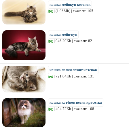
кошка мейнкун котенок
jpg
| (1.96Mb) | скачали: 105
кошка мейн-кун
jpg
| 946.29Kb | скачали: 82
кошка лапки лежит котенок
jpg
| 721.04Kb | скачали: 131
кошка котёнок весна красотка
jpg
| 494.72Kb | скачали: 108