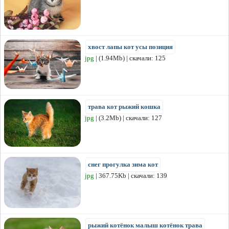
хвост лапы кот усы позиция
jpg
| (1.94Mb) | скачали: 125
трава кот рыжий кошка
jpg
| (3.2Mb) | скачали: 127
снег прогулка зима кот
jpg
| 367.75Kb | скачали: 139
рыжий котёнок малыш котёнок трава