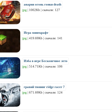
авария огонь гонки death
jpg
| 1002Kb | скачали: 127
Игра минекрафт
jpg
| 419.69Kb | скачали: 141
Изба в игре Бесконечное лето
jpg
| 514.71Kb | скачали: 106
гравий тюнинг ridge racer 7
jpg
| 671.69Kb | скачали: 124