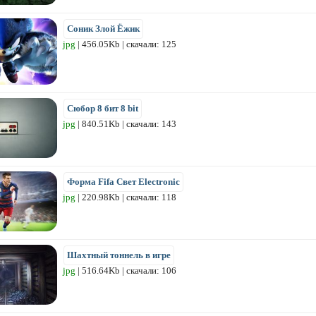
Соник Злой Ёжик
jpg
| 456.05Kb | скачали: 125
Сюбор 8 бит 8 bit
jpg
| 840.51Kb | скачали: 143
Форма Fifa Свет Electronic
jpg
| 220.98Kb | скачали: 118
Шахтный тоннель в игре
jpg
| 516.64Kb | скачали: 106