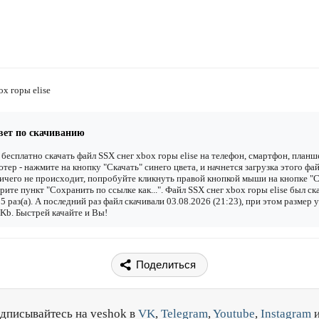
ox горы elise
вет по скачиванию
бесплатно скачать файл SSX снег xbox горы elise на телефон, смартфон, планш
тер - нажмите на кнопку "Скачать" синего цвета, и начнется загрузка этого фай
ичего не происходит, попробуйте кликнуть правой кнопкой мыши на кнопке "С
рите пункт "Сохранить по ссылке как...". Файл SSX снег xbox горы elise был ск
5 раз(а). А последний раз файл скачивали 03.08.2026 (21:23), при этом размер 
Kb. Быстрей качайте и Вы!
Поделиться
дписывайтесь на veshok в
VK
,
Telegram
,
Youtube
,
Instagram