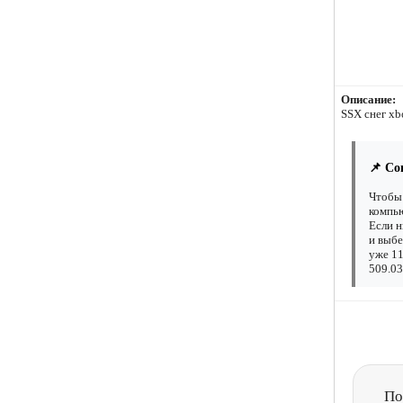
Описание:
SSX снег xb
📌 Со
Чтобы 
компью
Если н
и выбе
уже 11
509.03
По