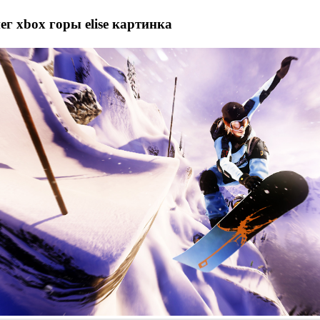
ег xbox горы elise картинка