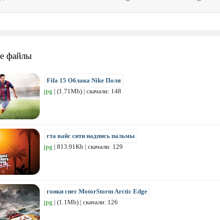
е файлы
Fifa 15 Облака Nike Поля
jpg
| (1.71Mb) | скачали: 148
гта вайс сити надпись пальмы
jpg
| 813.91Kb | скачали: 129
гонки снег MotorStorm Arctic Edge
jpg
| (1.1Mb) | скачали: 126