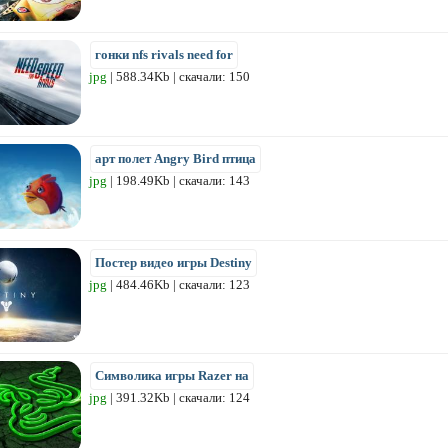
гонки nfs rivals need for
jpg
| 588.34Kb | скачали: 150
арт полет Angry Bird птица
jpg
| 198.49Kb | скачали: 143
Постер видео игры Destiny
jpg
| 484.46Kb | скачали: 123
Символика игры Razer на
jpg
| 391.32Kb | скачали: 124