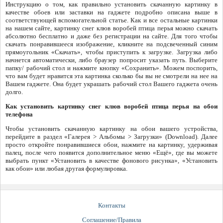
Инструкцию о том, как правильно установить скачанную картинку в
качестве обоев или заставки на гаджете подробно описана выше в
соответствующей вспомогательной статье. Как и все остальные картинки
на нашем сайте, картинку снег клюв воробей птица перья можно скачать
абсолютно бесплатно и даже без регистрации на сайте. Для того чтобы
скачать понравившееся изображение, кликните на подсвеченный синим
прямоугольник «Скачать», чтобы приступить к загрузке. Загрузка либо
начнется автоматически, либо браузер попросит указать путь. Выберите
папку/ рабочий стол и нажмите кнопку «Сохранить». Можем поспорить,
что вам будет нравится эта картинка сколько бы вы не смотрели на нее на
Вашем гаджете. Она будет украшать рабочий стол Вашего гаджета очень
долго.
Как установить картинку снег клюв воробей птица перья на обои
телефона
Чтобы установить скачанную картинку на обои вашего устройства,
перейдите в раздел «Галерея > Альбомы > Загрузки» (Download). Далее
просто откройте понравившиеся обои, нажмите на картинку, удерживая
палец, после чего появится дополнительное меню «Ещё», где вы можете
выбрать пункт «Установить в качестве фонового рисунка», «Установить
как обои» или любая другая формулировка.
Контакты
Соглашение/Правила