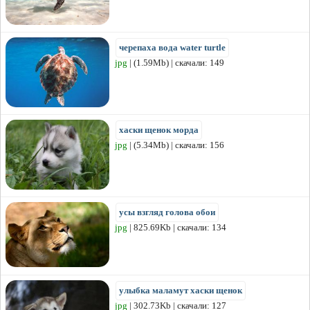
черепаха вода water turtle
jpg
| (1.59Mb) | скачали: 149
хаски щенок морда
jpg
| (5.34Mb) | скачали: 156
усы взгляд голова обои
jpg
| 825.69Kb | скачали: 134
улыбка маламут хаски щенок
jpg
| 302.73Kb | скачали: 127