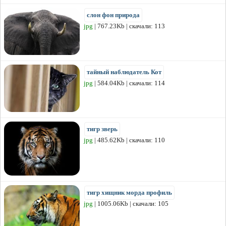
слон фон природа
jpg
| 767.23Kb | скачали: 113
тайный наблюдатель Кот
jpg
| 584.04Kb | скачали: 114
тигр зверь
jpg
| 485.62Kb | скачали: 110
тигр хищник морда профиль
jpg
| 1005.06Kb | скачали: 105