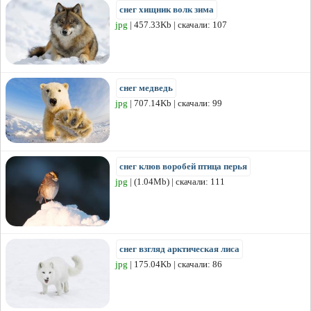
снег хищник волк зима
jpg
| 457.33Kb | скачали: 107
снег медведь
jpg
| 707.14Kb | скачали: 99
снег клюв воробей птица перья
jpg
| (1.04Mb) | скачали: 111
снег взгляд арктическая лиса
jpg
| 175.04Kb | скачали: 86