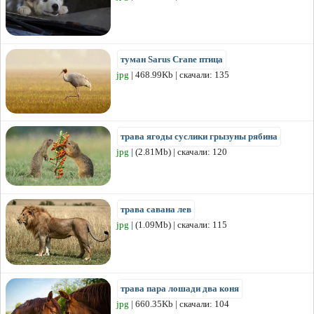
туман Sarus Crane птица
jpg
| 468.99Kb | скачали: 135
трава ягоды суслики грызуны рябина
jpg
| (2.81Mb) | скачали: 120
трава савана лев
jpg
| (1.09Mb) | скачали: 115
трава пара лошади два коня
jpg
| 660.35Kb | скачали: 104