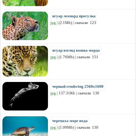
ягуар леопард прогулка
jpg
| (2.1Mb) | скачали: 123
ягуар взгляд кошка морда
jpg
| (1.76Mb) | скачали: 151
черный rendering 2560x1600
jpg
| 137.31Kb | скачали: 130
черепаха море вода
jpg
| (1.09Mb) | скачали: 130