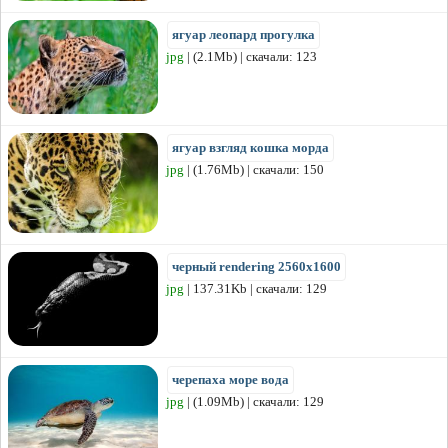
ягуар леопард прогулка
jpg
| (2.1Mb) | скачали: 123
ягуар взгляд кошка морда
jpg
| (1.76Mb) | скачали: 150
черный rendering 2560x1600
jpg
| 137.31Kb | скачали: 129
черепаха море вода
jpg
| (1.09Mb) | скачали: 129