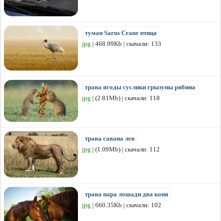
туман Sarus Crane птица
jpg
| 468.99Kb | скачали: 133
трава ягоды суслики грызуны рябина
jpg
| (2.81Mb) | скачали: 118
трава савана лев
jpg
| (1.09Mb) | скачали: 112
трава пара лошади два коня
jpg
| 660.35Kb | скачали: 102