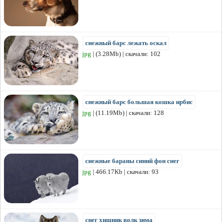
снежный барс лежать оскал
jpg
| (3.28Mb) | скачали: 102
снежный барс большая кошка ирбис
jpg
| (11.19Mb) | скачали: 128
снежные бараны синий фон снег
jpg
| 466.17Kb | скачали: 93
снег хищник волк зима