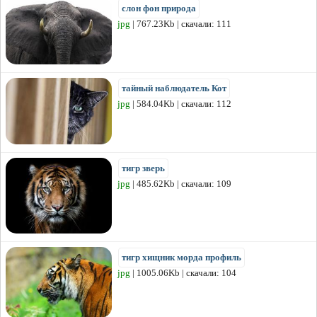
слон фон природа
jpg
| 767.23Kb | скачали: 111
тайный наблюдатель Кот
jpg
| 584.04Kb | скачали: 112
тигр зверь
jpg
| 485.62Kb | скачали: 109
тигр хищник морда профиль
jpg
| 1005.06Kb | скачали: 104