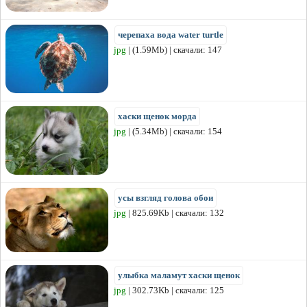
черепаха вода water turtle
jpg
| (1.59Mb) | скачали: 147
хаски щенок морда
jpg
| (5.34Mb) | скачали: 154
усы взгляд голова обои
jpg
| 825.69Kb | скачали: 132
улыбка маламут хаски щенок
jpg
| 302.73Kb | скачали: 125