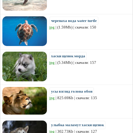
черепаха вода water turtle
jpg
| (1.59Mb) | скачали: 150
хаски щенок морда
jpg
| (5.34Mb) | скачали: 157
усы взгляд голова обои
jpg
| 825.69Kb | скачали: 135
улыбка маламут хаски щенок
jpg
| 302.73Kb | скачали: 127