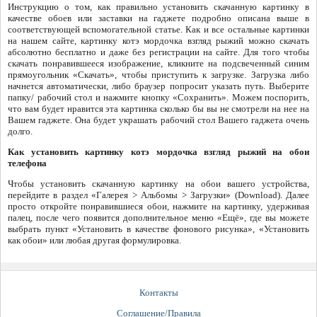
Инструкцию о том, как правильно установить скачанную картинку в
качестве обоев или заставки на гаджете подробно описана выше в
соответствующей вспомогательной статье. Как и все остальные картинки
на нашем сайте, картинку котэ мордочка взгляд рыжий можно скачать
абсолютно бесплатно и даже без регистрации на сайте. Для того чтобы
скачать понравившееся изображение, кликните на подсвеченный синим
прямоугольник «Скачать», чтобы приступить к загрузке. Загрузка либо
начнется автоматически, либо браузер попросит указать путь. Выберите
папку/ рабочий стол и нажмите кнопку «Сохранить». Можем поспорить,
что вам будет нравится эта картинка сколько бы вы не смотрели на нее на
Вашем гаджете. Она будет украшать рабочий стол Вашего гаджета очень
долго.
Как установить картинку котэ мордочка взгляд рыжий на обои
телефона
Чтобы установить скачанную картинку на обои вашего устройства,
перейдите в раздел «Галерея > Альбомы > Загрузки» (Download). Далее
просто откройте понравившиеся обои, нажмите на картинку, удерживая
палец, после чего появится дополнительное меню «Ещё», где вы можете
выбрать пункт «Установить в качестве фонового рисунка», «Установить
как обои» или любая другая формулировка.
Контакты
Соглашение/Правила