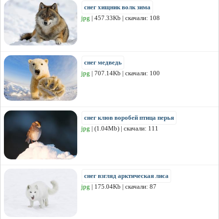
снег хищник волк зима
jpg
| 457.33Kb | скачали: 108
снег медведь
jpg
| 707.14Kb | скачали: 100
снег клюв воробей птица перья
jpg
| (1.04Mb) | скачали: 111
снег взгляд арктическая лиса
jpg
| 175.04Kb | скачали: 87