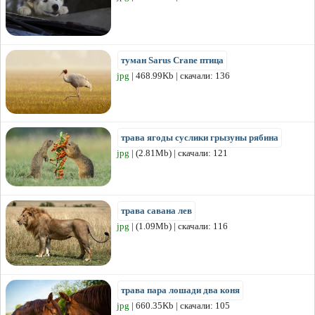
туман Sarus Crane птица
jpg
| 468.99Kb | скачали: 136
трава ягоды суслики грызуны рябина
jpg
| (2.81Mb) | скачали: 121
трава савана лев
jpg
| (1.09Mb) | скачали: 116
трава пара лошади два коня
jpg
| 660.35Kb | скачали: 105