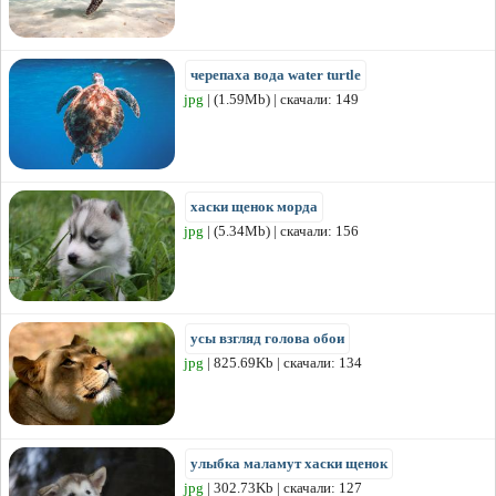
черепаха вода water turtle
jpg
| (1.59Mb) | скачали: 149
хаски щенок морда
jpg
| (5.34Mb) | скачали: 156
усы взгляд голова обои
jpg
| 825.69Kb | скачали: 134
улыбка маламут хаски щенок
jpg
| 302.73Kb | скачали: 127