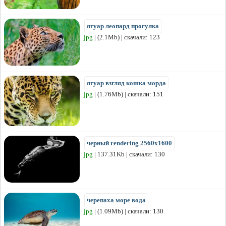
ягуар леопард прогулка
jpg
| (2.1Mb) | скачали: 123
ягуар взгляд кошка морда
jpg
| (1.76Mb) | скачали: 151
черный rendering 2560x1600
jpg
| 137.31Kb | скачали: 130
черепаха море вода
jpg
| (1.09Mb) | скачали: 130