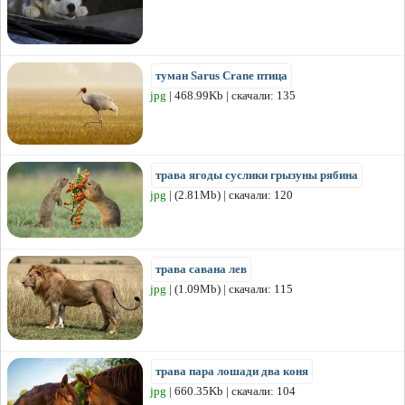
туман Sarus Crane птица
jpg
| 468.99Kb | скачали: 135
трава ягоды суслики грызуны рябина
jpg
| (2.81Mb) | скачали: 120
трава савана лев
jpg
| (1.09Mb) | скачали: 115
трава пара лошади два коня
jpg
| 660.35Kb | скачали: 104