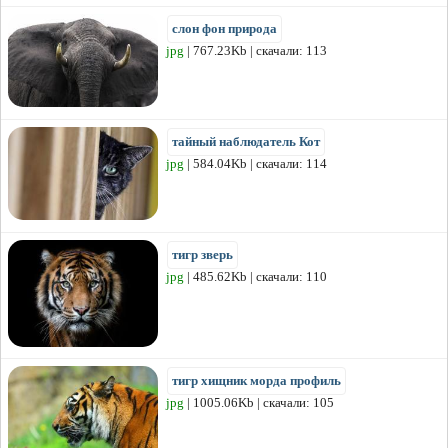
слон фон природа
jpg
| 767.23Kb | скачали: 113
тайный наблюдатель Кот
jpg
| 584.04Kb | скачали: 114
тигр зверь
jpg
| 485.62Kb | скачали: 110
тигр хищник морда профиль
jpg
| 1005.06Kb | скачали: 105