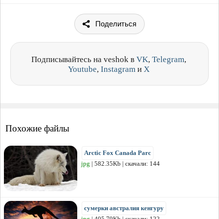
Поделиться
Подписывайтесь на veshok в
VK
,
Telegram
,
Youtube
,
Instagram
и
X
Похожие файлы
Arctic Fox Canada Parc
jpg
| 582.35Kb | скачали: 144
сумерки австралия кенгуру
jpg
| 405.79Kb | скачали: 122