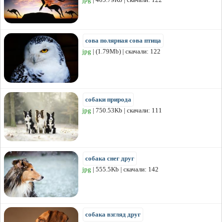
сова полярная сова птица
jpg
| (1.79Mb) | скачали: 122
собаки природа
jpg
| 750.53Kb | скачали: 111
собака снег друг
jpg
| 555.5Kb | скачали: 142
собака взгляд друг