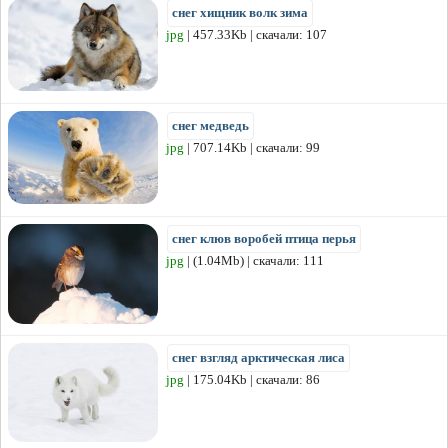
снег хищник волк зима
jpg
| 457.33Kb | скачали: 107
снег медведь
jpg
| 707.14Kb | скачали: 99
снег клюв воробей птица перья
jpg
| (1.04Mb) | скачали: 111
снег взгляд арктическая лиса
jpg
| 175.04Kb | скачали: 86