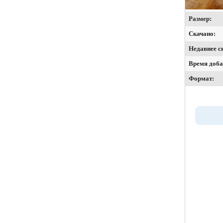
Размер:
Скачано:
Недавнее с
Время доба
Формат: