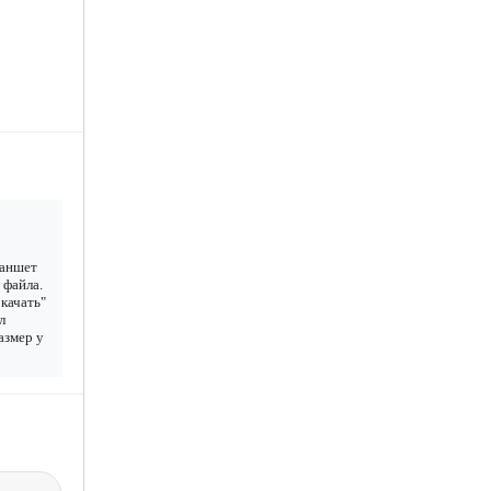
ланшет
 файла.
качать"
л
азмер у