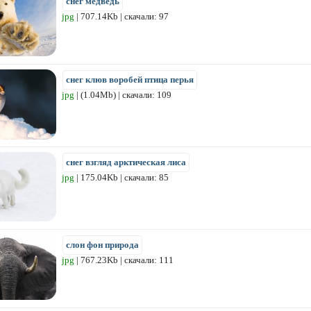
снег медведь
jpg
| 707.14Kb | скачали: 97
снег клюв воробей птица перья
jpg
| (1.04Mb) | скачали: 109
снег взгляд арктическая лиса
jpg
| 175.04Kb | скачали: 85
слон фон природа
jpg
| 767.23Kb | скачали: 111