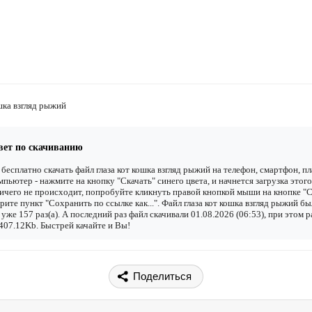
ошка взгляд рыжий
вет по скачиванию
бесплатно скачать файл глаза кот кошка взгляд рыжий на телефон, смартфон, п
мпьютер - нажмите на кнопку "Скачать" синего цвета, и начнется загрузка этого
ичего не происходит, попробуйте кликнуть правой кнопкой мыши на кнопке "С
рите пункт "Сохранить по ссылке как...". Файл глаза кот кошка взгляд рыжий бы
 уже 157 раз(а). А последний раз файл скачивали 01.08.2026 (06:53), при этом р
407.12Kb. Быстрей качайте и Вы!
Поделиться