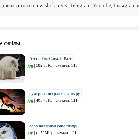
дписывайтесь на veshok в
VK
,
Telegram
,
Youtube
,
Instagram
е файлы
Arctic Fox Canada Parc
jpg
| 582.35Kb | скачали: 143
сумерки австралия кенгуру
jpg
| 405.79Kb | скачали: 121
сова полярная сова птица
jpg
| (1.79Mb) | скачали: 121