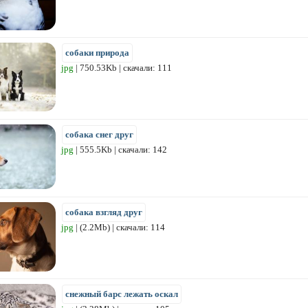
собаки природа
jpg
| 750.53Kb | скачали: 111
собака снег друг
jpg
| 555.5Kb | скачали: 142
собака взгляд друг
jpg
| (2.2Mb) | скачали: 114
снежный барс лежать оскал