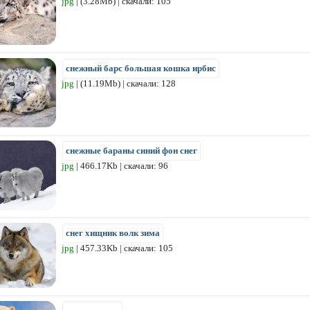
jpg
| (3.28Mb) | скачали: 105
снежный барс большая кошка ирбис
jpg
| (11.19Mb) | скачали: 128
снежные бараны синий фон снег
jpg
| 466.17Kb | скачали: 96
снег хищник волк зима
jpg
| 457.33Kb | скачали: 105