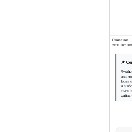
Описание:
глаза кот к
📌 Со
Чтобы 
или ко
Если н
и выбе
скачан
файла 