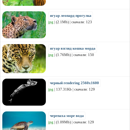
ягуар леопард прогулка
jpg
| (2.1Mb) | скачали: 123
ягуар взгляд кошка морда
jpg
| (1.76Mb) | скачали: 150
черный rendering 2560x1600
jpg
| 137.31Kb | скачали: 129
черепаха море вода
jpg
| (1.09Mb) | скачали: 129