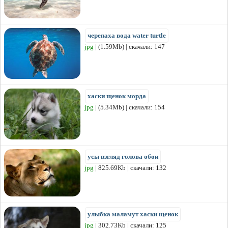
черепаха вода water turtle
jpg
| (1.59Mb) | скачали: 147
хаски щенок морда
jpg
| (5.34Mb) | скачали: 154
усы взгляд голова обои
jpg
| 825.69Kb | скачали: 132
улыбка маламут хаски щенок
jpg
| 302.73Kb | скачали: 125