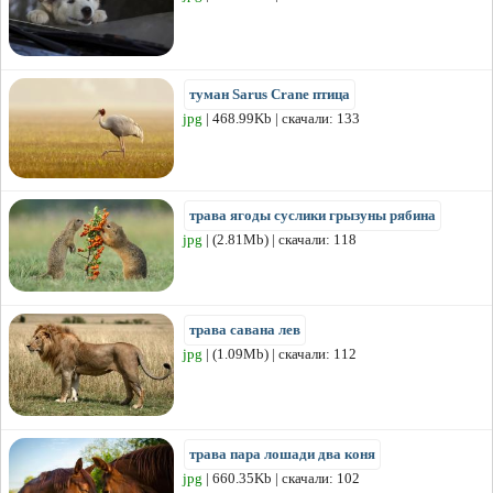
туман Sarus Crane птица
jpg
| 468.99Kb | скачали: 133
трава ягоды суслики грызуны рябина
jpg
| (2.81Mb) | скачали: 118
трава савана лев
jpg
| (1.09Mb) | скачали: 112
трава пара лошади два коня
jpg
| 660.35Kb | скачали: 102