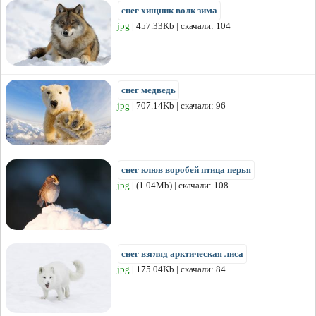
снег хищник волк зима
jpg
| 457.33Kb | скачали: 104
снег медведь
jpg
| 707.14Kb | скачали: 96
снег клюв воробей птица перья
jpg
| (1.04Mb) | скачали: 108
снег взгляд арктическая лиса
jpg
| 175.04Kb | скачали: 84