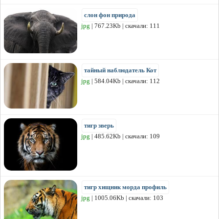
слон фон природа
jpg
| 767.23Kb | скачали: 111
тайный наблюдатель Кот
jpg
| 584.04Kb | скачали: 112
тигр зверь
jpg
| 485.62Kb | скачали: 109
тигр хищник морда профиль
jpg
| 1005.06Kb | скачали: 103