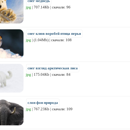
снег медведь
jpg
| 707.14Kb | скачали: 96
снег клюв воробей птица перья
jpg
| (1.04Mb) | скачали: 108
снег взгляд арктическая лиса
jpg
| 175.04Kb | скачали: 84
слон фон природа
jpg
| 767.23Kb | скачали: 109