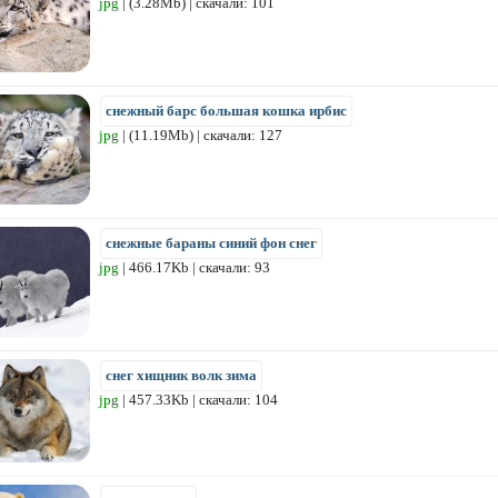
jpg
| (3.28Mb) | скачали: 101
снежный барс большая кошка ирбис
jpg
| (11.19Mb) | скачали: 127
снежные бараны синий фон снег
jpg
| 466.17Kb | скачали: 93
снег хищник волк зима
jpg
| 457.33Kb | скачали: 104