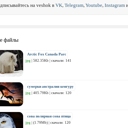
дписывайтесь на veshok в
VK
,
Telegram
,
Youtube
,
Instagram
е файлы
Arctic Fox Canada Parc
jpg
| 582.35Kb | скачали: 141
сумерки австралия кенгуру
jpg
| 405.79Kb | скачали: 120
сова полярная сова птица
jpg
| (1.79Mb) | скачали: 120