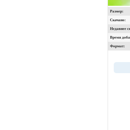
Размер:
Скачано:
Недавнее с
Время доба
Формат: