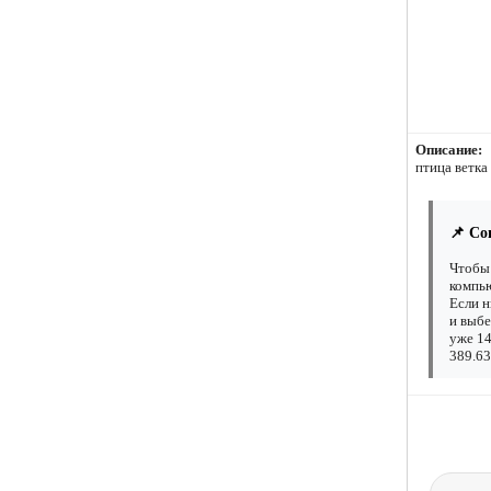
Описание:
птица ветка
📌 Со
Чтобы 
компью
Если н
и выбе
уже 14
389.63