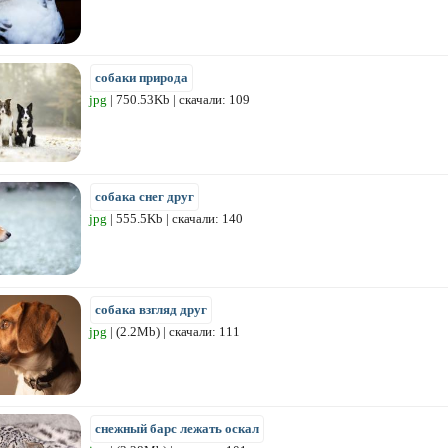
собаки природа
jpg
| 750.53Kb | скачали: 109
собака снег друг
jpg
| 555.5Kb | скачали: 140
собака взгляд друг
jpg
| (2.2Mb) | скачали: 111
снежный барс лежать оскал