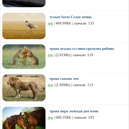
туман Sarus Crane птица
jpg
| 468.99Kb | скачали: 135
трава ягоды суслики грызуны рябина
jpg
| (2.81Mb) | скачали: 119
трава савана лев
jpg
| (1.09Mb) | скачали: 113
трава пара лошади два коня
jpg
| 660.35Kb | скачали: 103