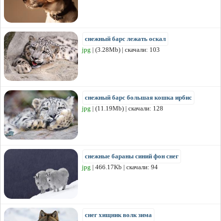
снежный барс лежать оскал
jpg
| (3.28Mb) | скачали: 103
снежный барс большая кошка ирбис
jpg
| (11.19Mb) | скачали: 128
снежные бараны синий фон снег
jpg
| 466.17Kb | скачали: 94
снег хищник волк зима