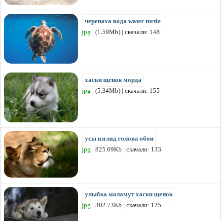
черепаха вода water turtle
jpg
| (1.59Mb) | скачали: 148
хаски щенок морда
jpg
| (5.34Mb) | скачали: 155
усы взгляд голова обои
jpg
| 825.69Kb | скачали: 133
улыбка маламут хаски щенок
jpg
| 302.73Kb | скачали: 125