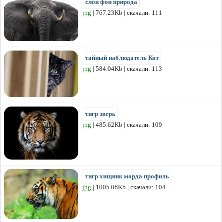
слон фон природа
jpg
| 767.23Kb | скачали: 111
тайный наблюдатель Кот
jpg
| 584.04Kb | скачали: 113
тигр зверь
jpg
| 485.62Kb | скачали: 109
тигр хищник морда профиль
jpg
| 1005.06Kb | скачали: 104