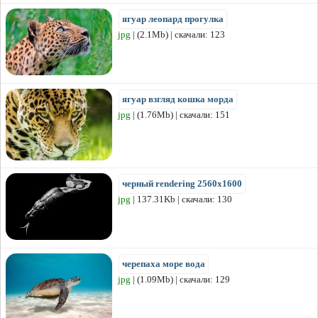
ягуар леопард прогулка
jpg
| (2.1Mb) | скачали: 123
ягуар взгляд кошка морда
jpg
| (1.76Mb) | скачали: 151
черный rendering 2560x1600
jpg
| 137.31Kb | скачали: 130
черепаха море вода
jpg
| (1.09Mb) | скачали: 129