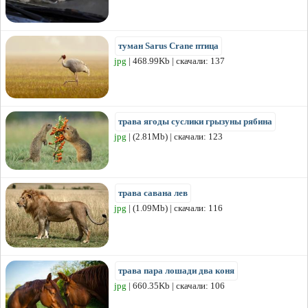
туман Sarus Crane птица
jpg
| 468.99Kb | скачали: 137
трава ягоды суслики грызуны рябина
jpg
| (2.81Mb) | скачали: 123
трава савана лев
jpg
| (1.09Mb) | скачали: 116
трава пара лошади два коня
jpg
| 660.35Kb | скачали: 106