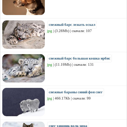
снежный барс лежать оскал
jpg
| (3.28Mb) | скачали: 107
снежный барс большая кошка ирбис
jpg
| (11.19Mb) | скачали: 131
снежные бараны синий фон снег
jpg
| 466.17Kb | скачали: 99
снег хищник волк зима