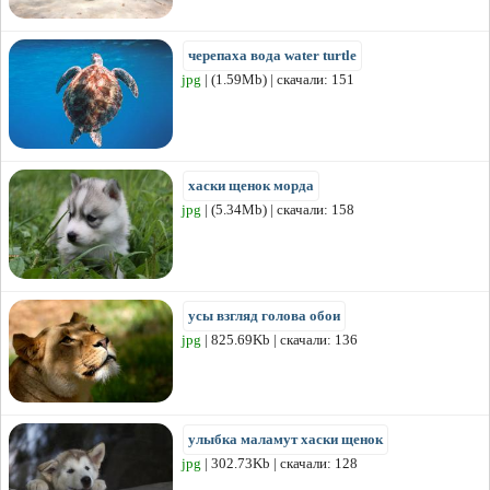
черепаха вода water turtle
jpg
| (1.59Mb) | скачали: 151
хаски щенок морда
jpg
| (5.34Mb) | скачали: 158
усы взгляд голова обои
jpg
| 825.69Kb | скачали: 136
улыбка маламут хаски щенок
jpg
| 302.73Kb | скачали: 128