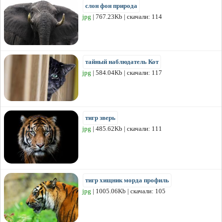
слон фон природа
jpg
| 767.23Kb | скачали: 114
тайный наблюдатель Кот
jpg
| 584.04Kb | скачали: 117
тигр зверь
jpg
| 485.62Kb | скачали: 111
тигр хищник морда профиль
jpg
| 1005.06Kb | скачали: 105