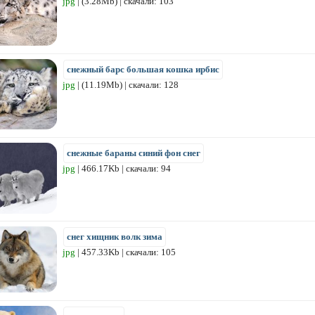
jpg
| (3.28Mb) | скачали: 103
снежный барс большая кошка ирбис
jpg
| (11.19Mb) | скачали: 128
снежные бараны синий фон снег
jpg
| 466.17Kb | скачали: 94
снег хищник волк зима
jpg
| 457.33Kb | скачали: 105