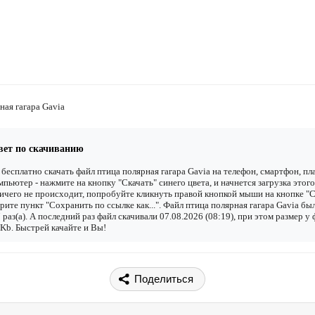
ная гагара Gavia
вет по скачиванию
бесплатно скачать файл птица полярная гагара Gavia на телефон, смартфон, п
мпьютер - нажмите на кнопку "Скачать" синего цвета, и начнется загрузка этого
ичего не происходит, попробуйте кликнуть правой кнопкой мыши на кнопке "С
рите пункт "Сохранить по ссылке как...". Файл птица полярная гагара Gavia бы
 раз(а). А последний раз файл скачивали 07.08.2026 (08:19), при этом размер у
Kb. Быстрей качайте и Вы!
Поделиться