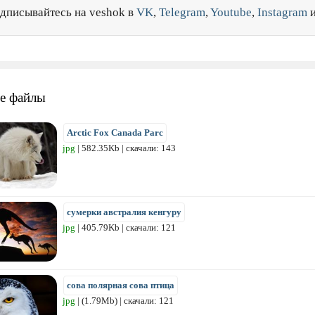
дписывайтесь на veshok в
VK
,
Telegram
,
Youtube
,
Instagram
е файлы
Arctic Fox Canada Parc
jpg
| 582.35Kb | скачали: 143
сумерки австралия кенгуру
jpg
| 405.79Kb | скачали: 121
сова полярная сова птица
jpg
| (1.79Mb) | скачали: 121