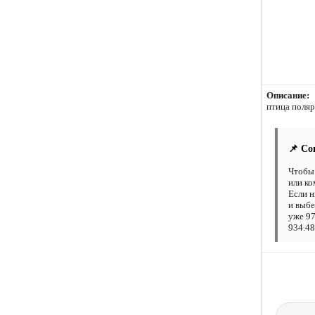
Описание:
птица поляр
📌 Со
Чтобы 
или ко
Если н
и выбе
уже 97
934.48