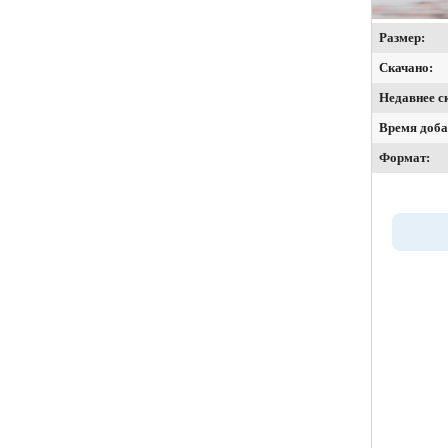
Размер:
Скачано:
Недавнее с
Время доба
Формат: