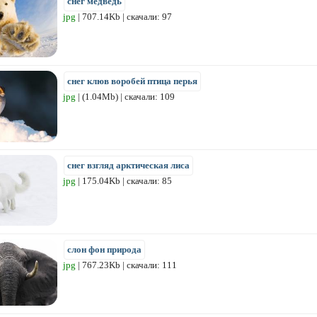
снег медведь
jpg
| 707.14Kb | скачали: 97
снег клюв воробей птица перья
jpg
| (1.04Mb) | скачали: 109
снег взгляд арктическая лиса
jpg
| 175.04Kb | скачали: 85
слон фон природа
jpg
| 767.23Kb | скачали: 111