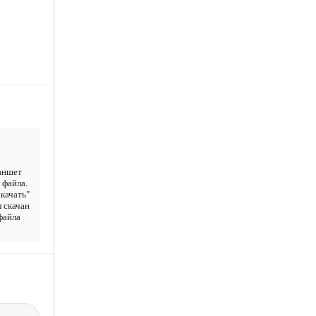
ланшет
 файла.
качать"
л скачан
 файла