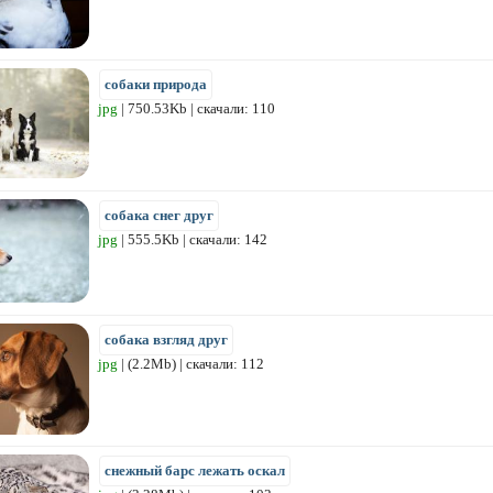
собаки природа
jpg
| 750.53Kb | скачали: 110
собака снег друг
jpg
| 555.5Kb | скачали: 142
собака взгляд друг
jpg
| (2.2Mb) | скачали: 112
снежный барс лежать оскал