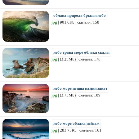
облака природа брызги небо
jpg
| 901.6Kb | скачали: 158
небо трава море облака скалы
jpg
| (3.25Mb) | скачали: 176
небо море птицы камни закат
jpg
| (3.75Mb) | скачали: 189
небо море облака пейзаж
jpg
| 283.75Kb | скачали: 161