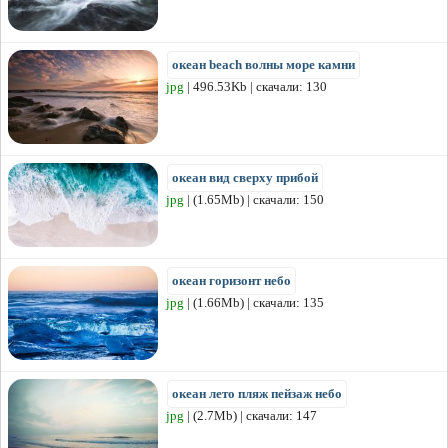
океан beach волны море камни
jpg
| 496.53Kb | скачали: 130
океан вид сверху прибой
jpg
| (1.65Mb) | скачали: 150
океан горизонт небо
jpg
| (1.66Mb) | скачали: 135
океан лето пляж пейзаж небо
jpg
| (2.7Mb) | скачали: 147