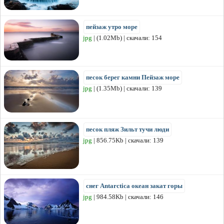
пейзаж утро море
jpg
| (1.02Mb) | скачали: 154
песок берег камни Пейзаж море
jpg
| (1.35Mb) | скачали: 139
песок пляж Зильт тучи люди
jpg
| 856.75Kb | скачали: 139
снег Antarctica океан закат горы
jpg
| 984.58Kb | скачали: 146