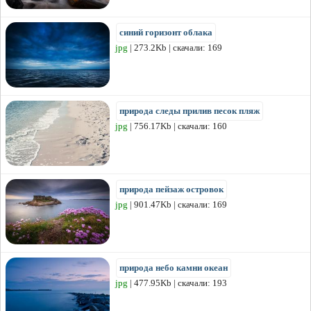
синий горизонт облака
jpg
| 273.2Kb | скачали: 169
природа следы прилив песок пляж
jpg
| 756.17Kb | скачали: 160
природа пейзаж островок
jpg
| 901.47Kb | скачали: 169
природа небо камни океан
jpg
| 477.95Kb | скачали: 193