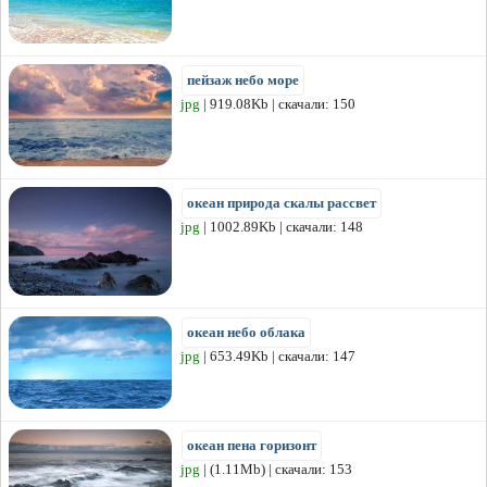
пейзаж небо море
jpg
| 919.08Kb | скачали: 150
океан природа скалы рассвет
jpg
| 1002.89Kb | скачали: 148
океан небо облака
jpg
| 653.49Kb | скачали: 147
океан пена горизонт
jpg
| (1.11Mb) | скачали: 153