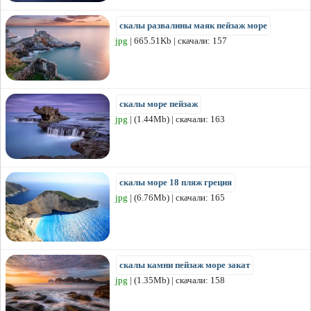
скалы развалины маяк пейзаж море
jpg
| 665.51Kb | скачали: 157
скалы море пейзаж
jpg
| (1.44Mb) | скачали: 163
скалы море 18 пляж греция
jpg
| (6.76Mb) | скачали: 165
скалы камни пейзаж море закат
jpg
| (1.35Mb) | скачали: 158