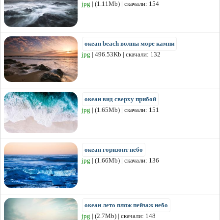
jpg
| (1.11Mb) | скачали: 154
океан beach волны море камни
jpg
| 496.53Kb | скачали: 132
океан вид сверху прибой
jpg
| (1.65Mb) | скачали: 151
океан горизонт небо
jpg
| (1.66Mb) | скачали: 136
океан лето пляж пейзаж небо
jpg
| (2.7Mb) | скачали: 148