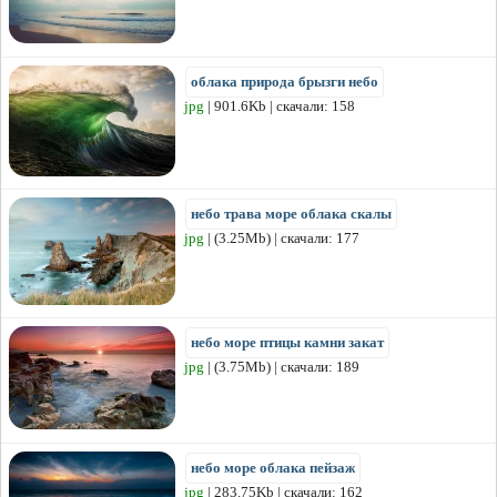
облака природа брызги небо
jpg
| 901.6Kb | скачали: 158
небо трава море облака скалы
jpg
| (3.25Mb) | скачали: 177
небо море птицы камни закат
jpg
| (3.75Mb) | скачали: 189
небо море облака пейзаж
jpg
| 283.75Kb | скачали: 162