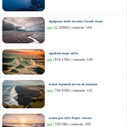
природа небо волны clouds море
jpg
| (2.26Mb) | скачали: 164
прибой море небо
jpg
| 818.15Kb | скачали: 149
пляж черный песок исландия
jpg
| 766.92Kb | скачали: 142
пляж рассвет берег океан
jpg
| 328.5Kb | скачали: 160