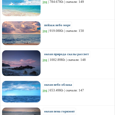
jpg
| 784.67Kb | скачали: 149
пейзаж небо море
jpg
| 919.08Kb | скачали: 150
океан природа скалы рассвет
jpg
| 1002.89Kb | скачали: 148
океан небо облака
jpg
| 653.49Kb | скачали: 147
океан пена горизонт