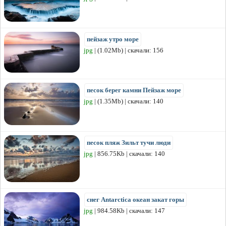
пейзаж утро море
jpg
| (1.02Mb) | скачали: 156
песок берег камни Пейзаж море
jpg
| (1.35Mb) | скачали: 140
песок пляж Зильт тучи люди
jpg
| 856.75Kb | скачали: 140
снег Antarctica океан закат горы
jpg
| 984.58Kb | скачали: 147