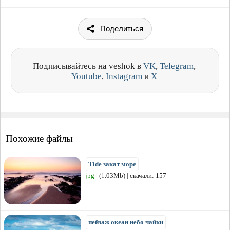
Поделиться
Подписывайтесь на veshok в
VK
,
Telegram
,
Youtube
,
Instagram
и
X
Похожие файлы
Tide закат море
jpg
| (1.03Mb) | скачали: 157
пейзаж океан небо чайки