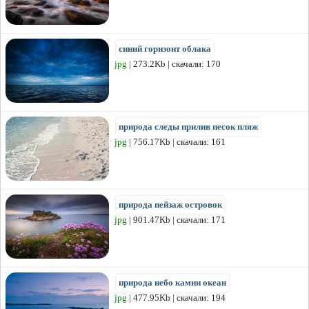
синий горизонт облака
jpg
| 273.2Kb | скачали: 170
природа следы прилив песок пляж
jpg
| 756.17Kb | скачали: 161
природа пейзаж островок
jpg
| 901.47Kb | скачали: 171
природа небо камни океан
jpg
| 477.95Kb | скачали: 194