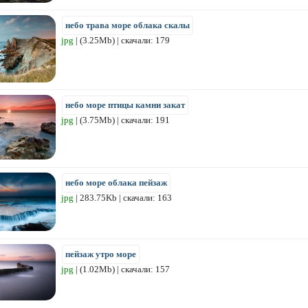
небо трава море облака скалы
jpg
| (3.25Mb) | скачали: 179
небо море птицы камни закат
jpg
| (3.75Mb) | скачали: 191
небо море облака пейзаж
jpg
| 283.75Kb | скачали: 163
пейзаж утро море
jpg
| (1.02Mb) | скачали: 157