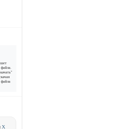
ншет
 файла.
качать"
скачан
у файла
и
X