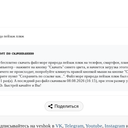
да пейзаж пляж
вет по скачиванию
бесплатно скачать файл море природа пейзаж пляж на телефон, смартфон, пла
мпьютер - нажмите на кнопку "Скачать" синего цвета, и начнется загрузка этого
ичего не происходит, попробуйте кликнуть правой кнопкой мыши на кнопке "С
рите пункт "Сохранить по ссылке как...". Файл море природа пейзаж пляж был 
1 раз(а). А последний раз файл скачивали 08.08.2026 (16:15), при этом размер 
b. Быстрей качайте и Вы!
Поделиться
дписывайтесь на veshok в
VK
,
Telegram
,
Youtube
,
Instagram