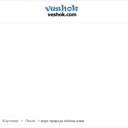
>
Картинки
>
Океан
>
море природа пейзаж пляж