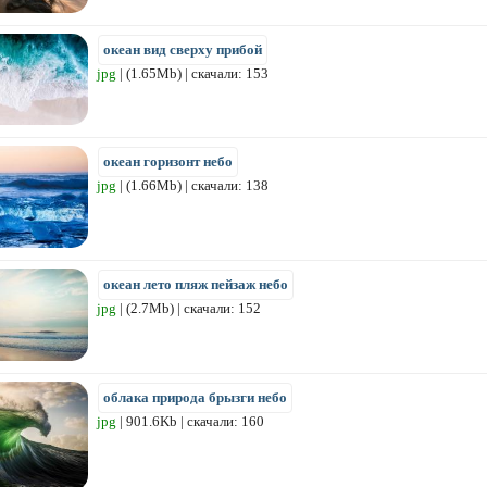
океан вид сверху прибой
jpg
| (1.65Mb) | скачали: 153
океан горизонт небо
jpg
| (1.66Mb) | скачали: 138
океан лето пляж пейзаж небо
jpg
| (2.7Mb) | скачали: 152
облака природа брызги небо
jpg
| 901.6Kb | скачали: 160