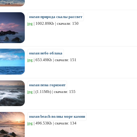
океан природа скалы рассвет
jpg
| 1002.89Kb | скачали: 150
океан небо облака
jpg
| 653.49Kb | скачали: 151
океан пена горизонт
jpg
| (1.11Mb) | скачали: 155
океан beach волны море камни
jpg
| 496.53Kb | скачали: 134