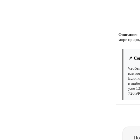
Описание:
море приро
📌 Со
Чтобы 
или ко
Если н
и выбе
уже 13
726.9K
По