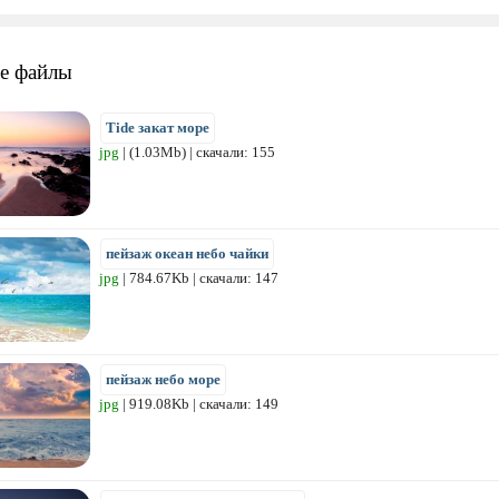
е файлы
Tide закат море
jpg
| (1.03Mb) | скачали: 155
пейзаж океан небо чайки
jpg
| 784.67Kb | скачали: 147
пейзаж небо море
jpg
| 919.08Kb | скачали: 149