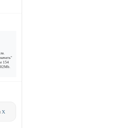
ла.
качать"
же 154
1.02Mb.
и
X