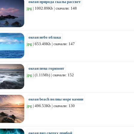
океан природа скалы рассвет
jpg
| 1002.89Kb | скачали: 148
океан небо облака
jpg
| 653.49Kb | скачали: 147
океан пена горизонт
jpg
| (1.11Mb) | скачали: 152
океан beach волны море камни
jpg
| 496.53Kb | скачали: 130
океан вид сверху прибой