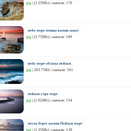
jpg
| (3.25Mb) | скачали: 176
небо море птицы камни закат
jpg
| (3.75Mb) | скачали: 189
небо море облака пейзаж
jpg
| 283.75Kb | скачали: 161
пейзаж утро море
jpg
| (1.02Mb) | скачали: 154
песок берег камни Пейзаж море
jpg
| (1.35Mb) | скачали: 139