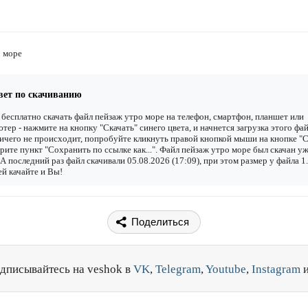
о море
вет по скачиванию
бесплатно скачать файл пейзаж утро море на телефон, смартфон, планшет или
тер - нажмите на кнопку "Скачать" синего цвета, и начнется загрузка этого фай
ичего не происходит, попробуйте кликнуть правой кнопкой мыши на кнопке "С
рите пункт "Сохранить по ссылке как...". Файл пейзаж утро море был скачан у
. А последний раз файл скачивали 05.08.2026 (17:09), при этом размер у файла 
й качайте и Вы!
Поделиться
дписывайтесь на veshok в
VK
,
Telegram
,
Youtube
,
Instagram