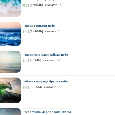
jpg
| (1.65Mb) | скачали: 149
океан горизонт небо
jpg
| (1.66Mb) | скачали: 135
океан лето пляж пейзаж небо
jpg
| (2.7Mb) | скачали: 146
облака природа брызги небо
jpg
| 901.6Kb | скачали: 158
небо трава море облака скалы