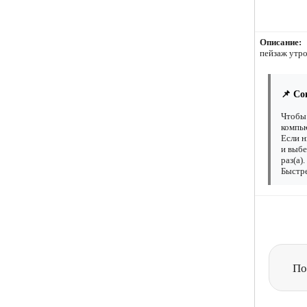
Описание:
пейзаж утр
📌 Со
Чтобы 
компью
Если н
и выбе
раз(а)
Быстре
По