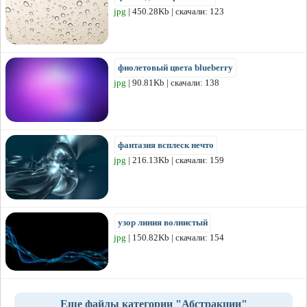
jpg
| 450.28Kb | скачали: 123
фиолетовый цвета blueberry
jpg
| 90.81Kb | скачали: 138
фантазия всплеск нечто
jpg
| 216.13Kb | скачали: 159
узор линия волнистый
jpg
| 150.82Kb | скачали: 154
Еще файлы категории "Абстракции"