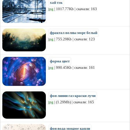
хай тэк
jpg
| 1017.77Kb | скачали: 163
фрактал волны море белый
jpg
| 755.29Kb | скачали: 123
форма цвет
jpg
| 990.45Kb | скачали: 161
фон линии газ краски лучи
jpg
| (1.29Mb) | скачали: 165
фон вода мокрое капли