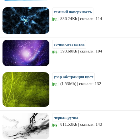
темный поверхность
jpg
| 836.24Kb | скачали: 114
точки свет пятна
jpg
| 598.69Kb | скачали: 104
узор абстракция цвет
jpg
| (1.53Mb) | скачали: 132
черная ручка
jpg
| 811.53Kb | скачали: 143