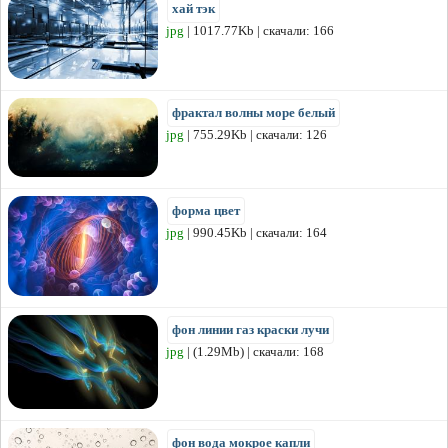
хай тэк
jpg
| 1017.77Kb | скачали: 166
фрактал волны море белый
jpg
| 755.29Kb | скачали: 126
форма цвет
jpg
| 990.45Kb | скачали: 164
фон линии газ краски лучи
jpg
| (1.29Mb) | скачали: 168
фон вода мокрое капли