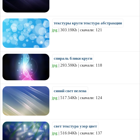
текстуры круги текстура абстракции
jpg
| 303.19Kb | скачали: 121
спираль блики круги
jpg
| 293.59Kb | скачали: 118
синий свет пелена
jpg
| 517.54Kb | скачали: 124
свет текстура узор цвет
jpg
| 516.04Kb | скачали: 137