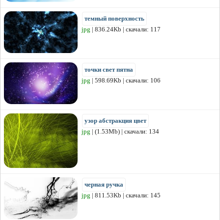
темный поверхность
jpg
| 836.24Kb | скачали: 117
точки свет пятна
jpg
| 598.69Kb | скачали: 106
узор абстракция цвет
jpg
| (1.53Mb) | скачали: 134
черная ручка
jpg
| 811.53Kb | скачали: 145