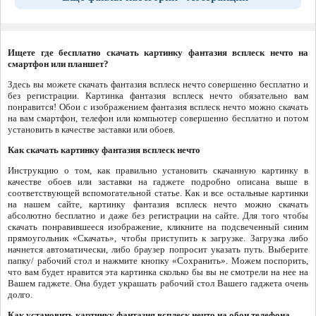
Ищете где бесплатно скачать картинку фантазия всплеск нечто на
смартфон или планшет?
Здесь вы можете скачать фантазия всплеск нечто совершенно бесплатно и
без регистрации. Картинка фантазия всплеск нечто обязательно вам
понравится! Обои с изображением фантазия всплеск нечто можно скачать
на вам смартфон, телефон или компьютер совершенно бесплатно и потом
установить в качестве заставки или обоев.
Как скачать картинку фантазия всплеск нечто
Инструкцию о том, как правильно установить скачанную картинку в
качестве обоев или заставки на гаджете подробно описана выше в
соответствующей вспомогательной статье. Как и все остальные картинки
на нашем сайте, картинку фантазия всплеск нечто можно скачать
абсолютно бесплатно и даже без регистрации на сайте. Для того чтобы
скачать понравившееся изображение, кликните на подсвеченный синим
прямоугольник «Скачать», чтобы приступить к загрузке. Загрузка либо
начнется автоматически, либо браузер попросит указать путь. Выберите
папку/ рабочий стол и нажмите кнопку «Сохранить». Можем поспорить,
что вам будет нравится эта картинка сколько бы вы не смотрели на нее на
Вашем гаджете. Она будет украшать рабочий стол Вашего гаджета очень
долго.
Как установить картинку фантазия всплеск нечто на обои телефона