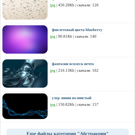
jpg
| 450.28Kb | скачали: 126
фиолетовый цвета blueberry
jpg
| 90.81Kb | скачали: 140
фантазия всплеск нечто
jpg
| 216.13Kb | скачали: 162
узор линия волнистый
jpg
| 150.82Kb | скачали: 157
Еще файлы категории "Абстракции"