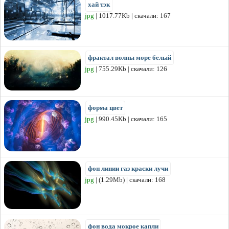
хай тэк
jpg
| 1017.77Kb | скачали: 167
фрактал волны море белый
jpg
| 755.29Kb | скачали: 126
форма цвет
jpg
| 990.45Kb | скачали: 165
фон линии газ краски лучи
jpg
| (1.29Mb) | скачали: 168
фон вода мокрое капли