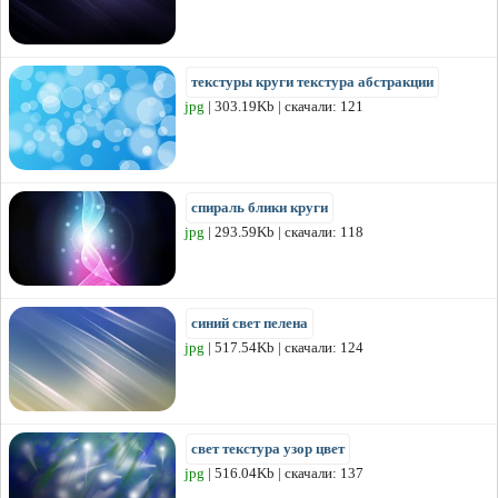
текстуры круги текстура абстракции
jpg
| 303.19Kb | скачали: 121
спираль блики круги
jpg
| 293.59Kb | скачали: 118
синий свет пелена
jpg
| 517.54Kb | скачали: 124
свет текстура узор цвет
jpg
| 516.04Kb | скачали: 137