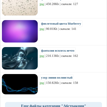
jpg
| 450.28Kb | скачали: 127
фиолетовый цвета blueberry
jpg
| 90.81Kb | скачали: 141
фантазия всплеск нечто
jpg
| 216.13Kb | скачали: 162
узор линия волнистый
jpg
| 150.82Kb | скачали: 158
Еще файлы категории "Абстракции"