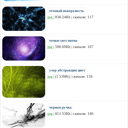
темный поверхность
jpg
| 836.24Kb | скачали: 117
точки свет пятна
jpg
| 598.69Kb | скачали: 107
узор абстракция цвет
jpg
| (1.53Mb) | скачали: 134
черная ручка
jpg
| 811.53Kb | скачали: 146