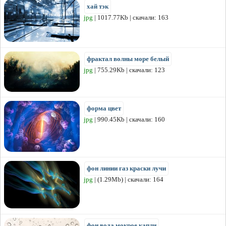
хай тэк
jpg
| 1017.77Kb | скачали: 163
фрактал волны море белый
jpg
| 755.29Kb | скачали: 123
форма цвет
jpg
| 990.45Kb | скачали: 160
фон линии газ краски лучи
jpg
| (1.29Mb) | скачали: 164
фон вода мокрое капли