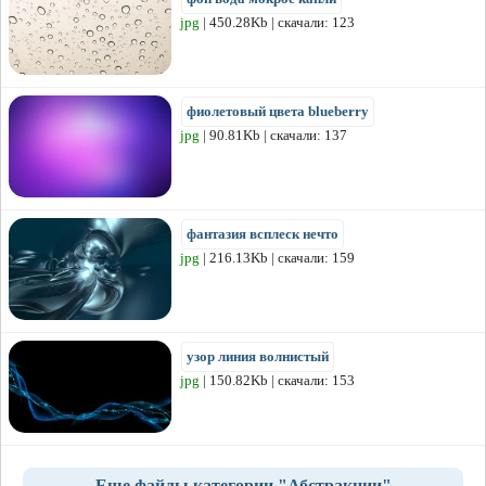
jpg
| 450.28Kb | скачали: 123
фиолетовый цвета blueberry
jpg
| 90.81Kb | скачали: 137
фантазия всплеск нечто
jpg
| 216.13Kb | скачали: 159
узор линия волнистый
jpg
| 150.82Kb | скачали: 153
Еще файлы категории "Абстракции"