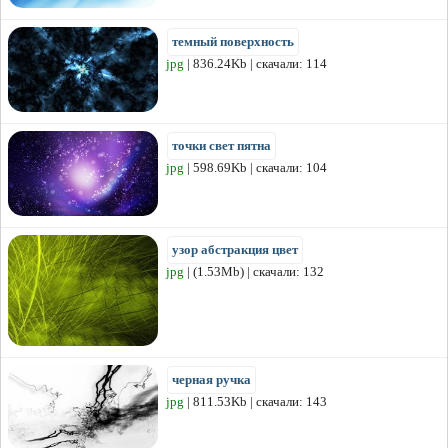
темный поверхность
jpg
| 836.24Kb | скачали: 114
точки свет пятна
jpg
| 598.69Kb | скачали: 104
узор абстракция цвет
jpg
| (1.53Mb) | скачали: 132
черная ручка
jpg
| 811.53Kb | скачали: 143