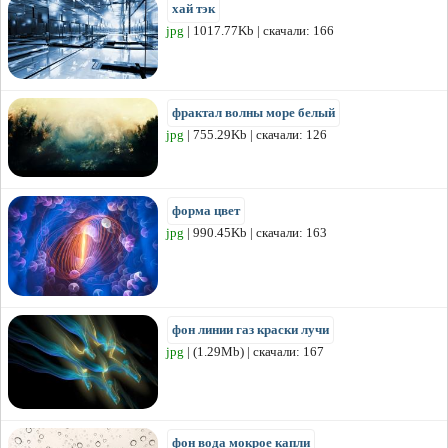
хай тэк
jpg
| 1017.77Kb | скачали: 166
фрактал волны море белый
jpg
| 755.29Kb | скачали: 126
форма цвет
jpg
| 990.45Kb | скачали: 163
фон линии газ краски лучи
jpg
| (1.29Mb) | скачали: 167
фон вода мокрое капли