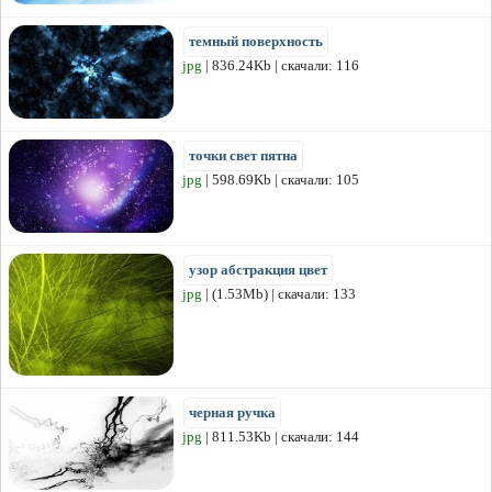
темный поверхность
jpg
| 836.24Kb | скачали: 116
точки свет пятна
jpg
| 598.69Kb | скачали: 105
узор абстракция цвет
jpg
| (1.53Mb) | скачали: 133
черная ручка
jpg
| 811.53Kb | скачали: 144