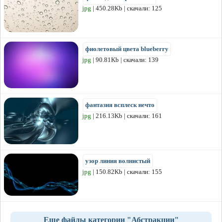
jpg
| 450.28Kb | скачали: 125
фиолетовый цвета blueberry
jpg
| 90.81Kb | скачали: 139
фантазия всплеск нечто
jpg
| 216.13Kb | скачали: 161
узор линия волнистый
jpg
| 150.82Kb | скачали: 155
Еще файлы категории "Абстракции"