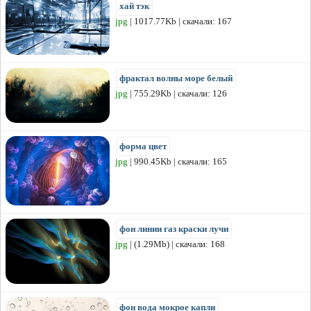
хай тэк
jpg
| 1017.77Kb | скачали: 167
фрактал волны море белый
jpg
| 755.29Kb | скачали: 126
форма цвет
jpg
| 990.45Kb | скачали: 165
фон линии газ краски лучи
jpg
| (1.29Mb) | скачали: 168
фон вода мокрое капли