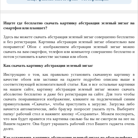
Ищете где бесплатно скачать картинку абстракция зеленый зигзаг на
смартфон или планшет?
Здесь вы можете скачать абстракция зеленый зигзаг совершенно бесплатно
и без регистрации. Картинка абстракция зеленый зигзаг обязательно вам
понравится! Обои с изображением абстракция зеленый зигзаг можно
скачать на вам смартфон, телефон или компьютер совершенно бесплатно и
потом установить в качестве заставки или обоев.
Как скачать картинку абстракция зеленый зигзаг
Инструкцию о том, как правильно установить скачанную картинку в
качестве обоев или заставки на гаджете подробно описана выше в
соответствующей вспомогательной статье. Как и все остальные картинки
на нашем сайте, картинку абстракция зеленый зигзаг можно скачать
абсолютно бесплатно и даже без регистрации на сайте. Для того чтобы
скачать понравившееся изображение, кликните на подсвеченный синим
прямоугольник «Скачать», чтобы приступить к загрузке. Загрузка либо
начнется автоматически, либо браузер попросит указать путь. Выберите
папку/ рабочий стол и нажмите кнопку «Сохранить». Можем поспорить,
что вам будет нравится эта картинка сколько бы вы не смотрели на нее на
Вашем гаджете. Она будет украшать рабочий стол Вашего гаджета очень
долго.
Как установить картинку абстракция зеленый зигзаг на обои телефона