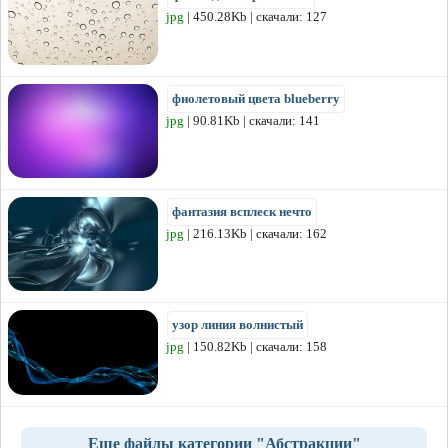
jpg
| 450.28Kb | скачали: 127
фиолетовый цвета blueberry
jpg
| 90.81Kb | скачали: 141
фантазия всплеск нечто
jpg
| 216.13Kb | скачали: 162
узор линия волнистый
jpg
| 150.82Kb | скачали: 158
Еще файлы категории "Абстракции"