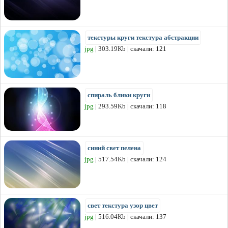
текстуры круги текстура абстракции
jpg
| 303.19Kb | скачали: 121
спираль блики круги
jpg
| 293.59Kb | скачали: 118
синий свет пелена
jpg
| 517.54Kb | скачали: 124
свет текстура узор цвет
jpg
| 516.04Kb | скачали: 137