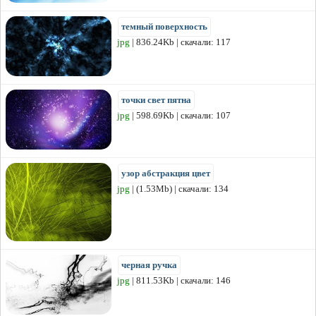
темный поверхность
jpg
| 836.24Kb | скачали: 117
точки свет пятна
jpg
| 598.69Kb | скачали: 107
узор абстракция цвет
jpg
| (1.53Mb) | скачали: 134
черная ручка
jpg
| 811.53Kb | скачали: 146