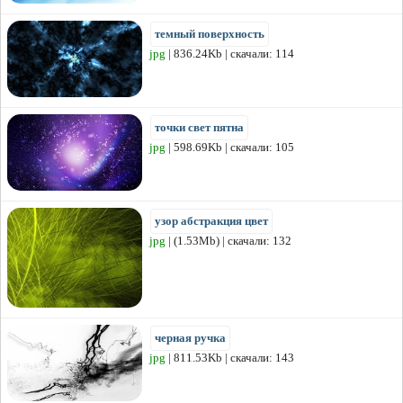
темный поверхность
jpg
| 836.24Kb | скачали: 114
точки свет пятна
jpg
| 598.69Kb | скачали: 105
узор абстракция цвет
jpg
| (1.53Mb) | скачали: 132
черная ручка
jpg
| 811.53Kb | скачали: 143