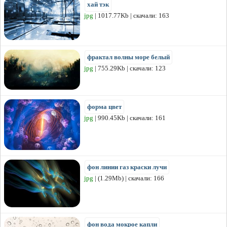
хай тэк
jpg
| 1017.77Kb | скачали: 163
фрактал волны море белый
jpg
| 755.29Kb | скачали: 123
форма цвет
jpg
| 990.45Kb | скачали: 161
фон линии газ краски лучи
jpg
| (1.29Mb) | скачали: 166
фон вода мокрое капли