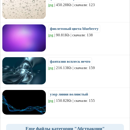
jpg
| 450.28Kb | скачали: 123
фиолетовый цвета blueberry
jpg
| 90.81Kb | скачали: 138
фантазия всплеск нечто
jpg
| 216.13Kb | скачали: 159
узор линия волнистый
jpg
| 150.82Kb | скачали: 155
Еще файлы категории "Абстракции"