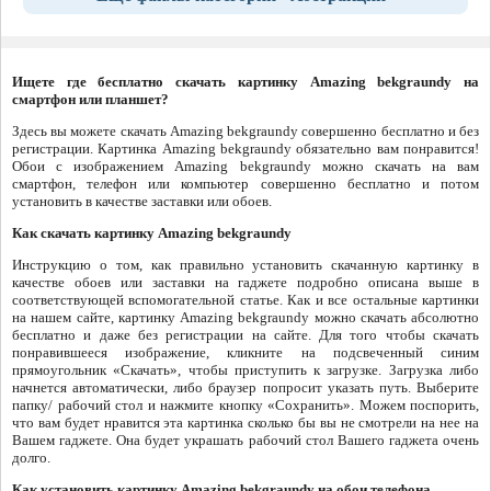
Ищете где бесплатно скачать картинку Amazing bekgraundy на
смартфон или планшет?
Здесь вы можете скачать Amazing bekgraundy совершенно бесплатно и без
регистрации. Картинка Amazing bekgraundy обязательно вам понравится!
Обои с изображением Amazing bekgraundy можно скачать на вам
смартфон, телефон или компьютер совершенно бесплатно и потом
установить в качестве заставки или обоев.
Как скачать картинку Amazing bekgraundy
Инструкцию о том, как правильно установить скачанную картинку в
качестве обоев или заставки на гаджете подробно описана выше в
соответствующей вспомогательной статье. Как и все остальные картинки
на нашем сайте, картинку Amazing bekgraundy можно скачать абсолютно
бесплатно и даже без регистрации на сайте. Для того чтобы скачать
понравившееся изображение, кликните на подсвеченный синим
прямоугольник «Скачать», чтобы приступить к загрузке. Загрузка либо
начнется автоматически, либо браузер попросит указать путь. Выберите
папку/ рабочий стол и нажмите кнопку «Сохранить». Можем поспорить,
что вам будет нравится эта картинка сколько бы вы не смотрели на нее на
Вашем гаджете. Она будет украшать рабочий стол Вашего гаджета очень
долго.
Как установить картинку Amazing bekgraundy на обои телефона