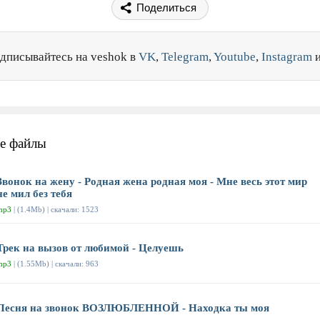
Поделиться
дписывайтесь на veshok в
VK
,
Telegram
,
Youtube
,
Instagram
е файлы
Звонок на жену - Родная жена родная моя - Мне весь этот мир
не мил без тебя
mp3
| (1.4Mb) | скачали: 1523
Трек на вызов от любимой - Целуешь
mp3
| (1.55Mb) | скачали: 963
Песня на звонок ВОЗЛЮБЛЕННОЙ - Находка ты моя