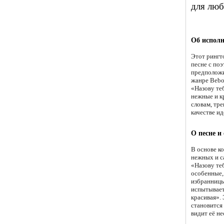
для лю
Об исполн
Этот рингт
песне с по
предположи
жанре Bebo
«Назову те
нежные и к
словам, тр
качестве ид
О песне и
В основе к
нежных и с
«Назову те
особенные,
избранницы
испытывает,
красивая». 
становится
видит её н