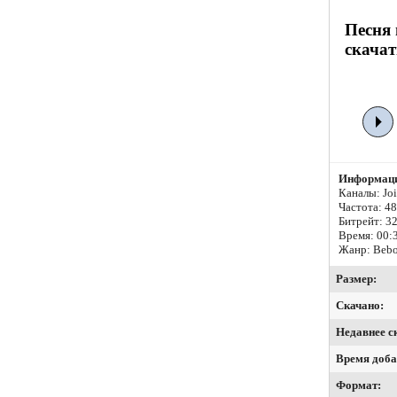
Песня
скачат
Информаци
Каналы: Join
Частота: 4
Битрейт:
32
Время: 00:
Жанр: Beb
Размер:
Скачано:
Недавнее с
Время доба
Формат: