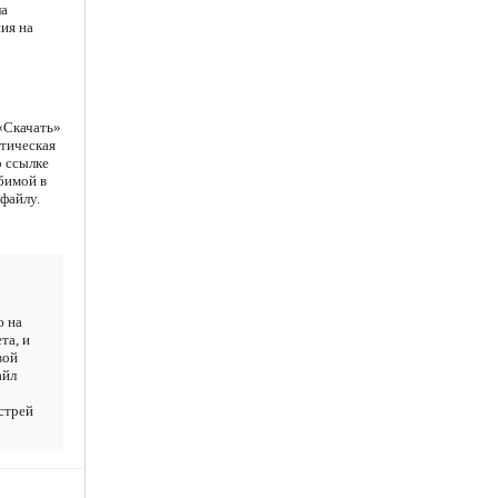
ла
ия на
«Скачать»
атическая
о ссылке
юбимой в
файлу.
ю на
та, и
вой
айл
ыстрей