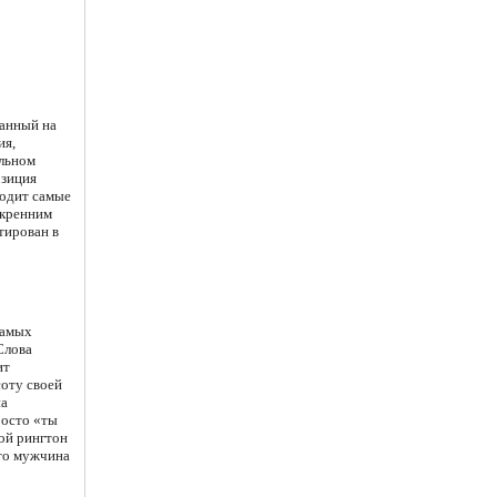
ванный на
ия,
альном
озиция
ходит самые
скренним
тирован в
самых
Слова
ит
оту своей
на
росто «ты
кой рингтон
то мужчина