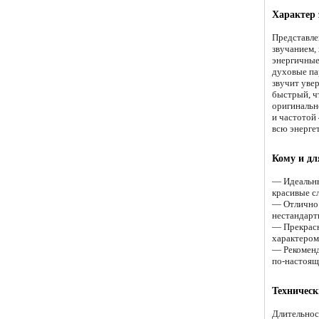
Характер 
Представле
звучанием,
энергичные
духовые па
звучит увер
быстрый, чт
оригинально
и частотой
всю энергет
Кому и дл
— Идеальны
красивые с
— Отлично 
нестандарт
— Прекрасн
характером
— Рекоменду
по-настоящ
Техническ
Длительнос