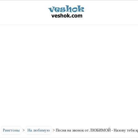
>
Рингтоны
>
На любимую
>
Песня на звонок от ЛЮБИМОЙ - Назову тебя 