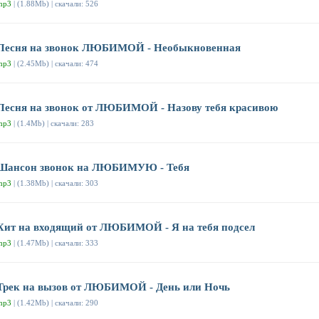
mp3
| (1.88Mb) | скачали: 526
Песня на звонок ЛЮБИМОЙ - Необыкновенная
mp3
| (2.45Mb) | скачали: 474
Песня на звонок от ЛЮБИМОЙ - Назову тебя красивою
mp3
| (1.4Mb) | скачали: 283
Шансон звонок на ЛЮБИМУЮ - Тебя
mp3
| (1.38Mb) | скачали: 303
Хит на входящий от ЛЮБИМОЙ - Я на тебя подсел
mp3
| (1.47Mb) | скачали: 333
Трек на вызов от ЛЮБИМОЙ - День или Ночь
mp3
| (1.42Mb) | скачали: 290