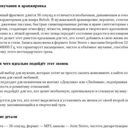
звучания и аранжировка
нный фрагмент длится 36 секунд и отличается необычным, динамичным и оче
 характерным для жанра Bebob. В музыкальной аранжировке, вероятно, сочета
 джазовые пассажи, быстрые синкопированные ритмы и яркие синтезаторные 
ртии, создающие атмосферу лёгкости, импровизации и творческого вдохновени
енно и с лёгкой иронией, голос певца передаёт состояние радости и восхищен
о делает этот рингтон идеальным для тех, кто хочет добавить в свою жизнь н
сти и стиля. Запись выполнена в формате Joint Stereo с высоким битрейтом 3
 48000 Гц, что гарантирует насыщенное, чистое и объёмное звучание, способн
ику этого нестандартного трека.
я чего идеально подойдёт этот звонок
й выбор для мужчин, которые хотят не просто сказать комплимент, а найти о
лова для своей любимой.
подходит для назначения на контакт «Девушка» или «Любимая», подчёркивая
ность и романтику отношений.
о подойдёт для тех, кто ценит необычную, оригинальную и стильную музыку 
.
ется для тех, кто хочет выделиться и установить на звонок от своей второй 
ему запоминающийся и творческий трек.
ие детали
ть — 36 секунд, формат — MP3, каналы — Joint Stereo, частота дискретизаци