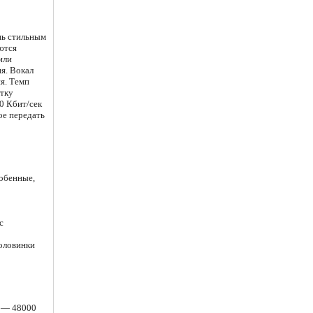
нь стильным
ются
или
я. Вокал
ия. Темп
отку
20 Кбит/сек
ое передать
собенные,
с
половинки
и — 48000