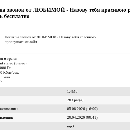
 на звонок от ЛЮБИМОЙ - Назову тебя красивою 
ь бесплатно
Песня на звонок от ЛЮБИМОЙ - Назову тебя красивою
прослушать онлайн
я о трэке:
t stereo (Stereo)
8000 Гц
0 Кбит/сек.
36 мин
ob
1.4Mb
283 раз(а)
качивание:
05.08.2026 (16:00)
вления:
20.04.2020 (00:41)
mp3