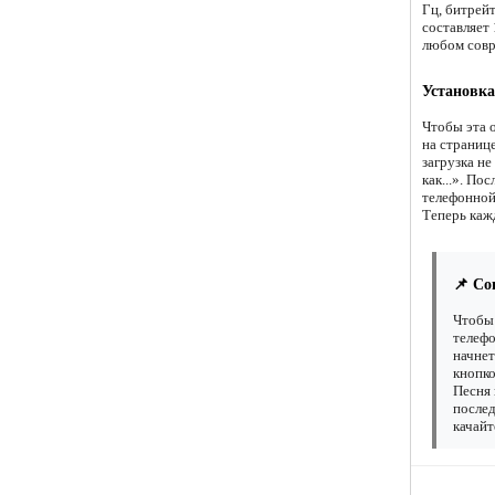
Гц, битрей
составляет
любом совр
Установка
Чтобы эта 
на страниц
загрузка н
как...». По
телефонной
Теперь кажд
📌 Со
Чтобы 
телефо
начнет
кнопко
Песня 
послед
качайт