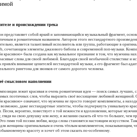
бимой
ителе и происхождении трека
он представляет собой яркий и запоминающийся музыкальный фрагмент, осно
этичным и романтичным названием. Автором этого нестандартного произведен
тельно, является талантливый исполнитель или группа, работающие в оригин
b, сочетающем элементы джазового бибопа и современной поп-музыки. Комп
бя красивою» была создана как музыкальное признание в том, что мужчина на
расивые слова для своей любимой. Благодаря своей необычной стилистике и и
ек привлёк внимание ценителей нестандартной музыки, а его фрагмент был адап
еального рингтона для звонков от самого дорогого человека.
 её смысловом наполнении
омпозиции лежит красивая и очень романтичная идея — поиск самых лучших, 
амых поэтичных слов, чтобы выразить своё восхищение любимой женщиной. 
бя красивою» означают, что мужчина не просто говорит комплименты, а наход
 возможно, даже нестандартные эпитеты, чтобы подчеркнуть уникальную крас
. Песня, вероятно, повествует о той нежности и вдохновении, которые мужчи
 глядя на свою девушку или жену, и желании сказать ей что-то большее, чем п
Это гимн той поэзии любви, когда слова становятся настоящим искусством. Та
 для женщины оригинальным и очень тёплым комплиментом, показывающим, ч
еобыкновенную красоту и хочет об этом сказать по-особенному.