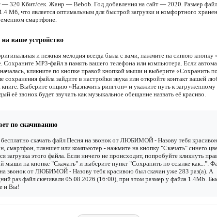
т — 320 Кбит/сек. Жанр — Bebob. Год добавления на сайт — 2020. Размер фай
 1.4 Мб, что является оптимальным для быстрой загрузки и комфортного хранен
еменном смартфоне.
 на ваше устройство
оригинальная и нежная мелодия всегда была с вами, нажмите на синюю кнопку 
е. Сохраните MP3-файл в память вашего телефона или компьютера. Если автом
е началась, кликните по кнопке правой кнопкой мыши и выберите «Сохранить п
сле сохранения файла зайдите в настройки звука или откройте контакт вашей л
 книге. Выберите опцию «Назначить рингтон» и укажите путь к загруженному 
ый её звонок будет звучать как музыкальное обещание назвать её красиво.
вет по скачиванию
бесплатно скачать файл Песня на звонок от ЛЮБИМОЙ - Назову тебя красиво
н, смартфон, планшет или компьютер - нажмите на кнопку "Скачать" синего цве
ся загрузка этого файла. Если ничего не происходит, попробуйте кликнуть пра
й мыши на кнопке "Скачать" и выберите пункт "Сохранить по ссылке как...". Ф
на звонок от ЛЮБИМОЙ - Назову тебя красивою был скачан уже 283 раз(а). А
ний раз файл скачивали 05.08.2026 (16:00), при этом размер у файла 1.4Mb. Б
е и Вы!