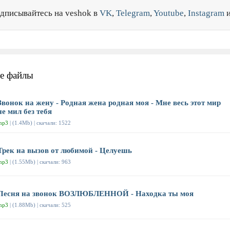
дписывайтесь на veshok в
VK
,
Telegram
,
Youtube
,
Instagram
е файлы
Звонок на жену - Родная жена родная моя - Мне весь этот мир
не мил без тебя
mp3
| (1.4Mb) | скачали: 1522
Трек на вызов от любимой - Целуешь
mp3
| (1.55Mb) | скачали: 963
Песня на звонок ВОЗЛЮБЛЕННОЙ - Находка ты моя
mp3
| (1.88Mb) | скачали: 525