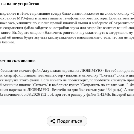
 на ваше устройство
искреннее и тёплое признание всегда было с вами, нажмите на синюю кнопку «
Сохраните MP3-файл в память вашего телефона или компьютера. Если автомати
е началась, кликните по кнопке правой кнопкой мыши и выберите «Сохранить п
сле сохранения файла зайдите в настройки звука или откройте контакт вашей л
 книге. Выберите опцию «Назначить рингтон» и укажите путь к загруженному 
дый её звонок будет звучать как музыкальное напоминание о том, что вы не пр
 без неё.
вет по скачиванию
бесплатно скачать файл Актуальная нарезка на ЛЮБИМУЮ - Без тебя ни дня н
н, смартфон, планшет или компьютер - нажмите на кнопку "Скачать" синего цве
ся загрузка этого файла. Если ничего не происходит, попробуйте кликнуть пра
й мыши на кнопке "Скачать" и выберите пункт "Сохранить по ссылке как...". Ф
ьная нарезка на ЛЮБИМУЮ - Без тебя ни дня был скачан уже 434 раз(а). А по
йл скачивали 05.08.2026 (12:55), при этом размер у файла 1.42Mb. Быстрей кач
Поделиться