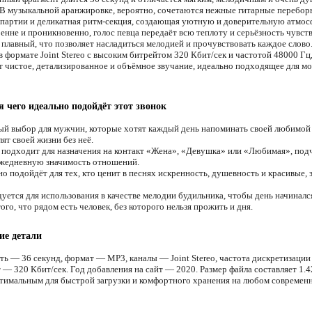
 В музыкальной аранжировке, вероятно, сочетаются нежные гитарные перебор
партии и деликатная ритм-секция, создающая уютную и доверительную атмос
енне и проникновенно, голос певца передаёт всю теплоту и серьёзность чувст
 плавный, что позволяет насладиться мелодией и прочувствовать каждое слово
 формате Joint Stereo с высоким битрейтом 320 Кбит/сек и частотой 48000 Гц
т чистое, детализированное и объёмное звучание, идеально подходящее для м
я чего идеально подойдёт этот звонок
й выбор для мужчин, которые хотят каждый день напоминать своей любимой 
ят своей жизни без неё.
подходит для назначения на контакт «Жена», «Девушка» или «Любимая», под
ежедневную значимость отношений.
о подойдёт для тех, кто ценит в песнях искренность, душевность и красивые,
уется для использования в качестве мелодии будильника, чтобы день начиналс
ого, что рядом есть человек, без которого нельзя прожить и дня.
ие детали
ть — 36 секунд, формат — MP3, каналы — Joint Stereo, частота дискретизаци
 — 320 Кбит/сек. Год добавления на сайт — 2020. Размер файла составляет 1.4
птимальным для быстрой загрузки и комфортного хранения на любом современ