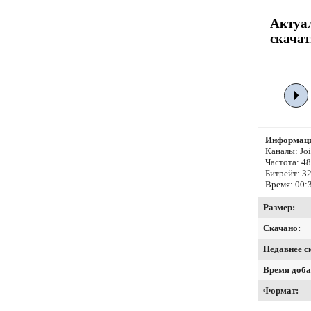
Актуа
скачат
Информаци
Каналы: Join
Частота: 4
Битрейт:
32
Время: 00:
Размер:
Скачано:
Недавнее с
Время доба
Формат: