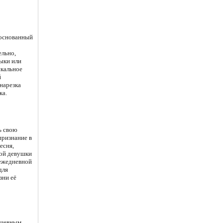
 основанный
ельно,
ыки или
ыкальное
й
 нарезка
ка.
ь свою
признание в
есня,
мой девушки
 ежедневной
для
зни её
ушевным