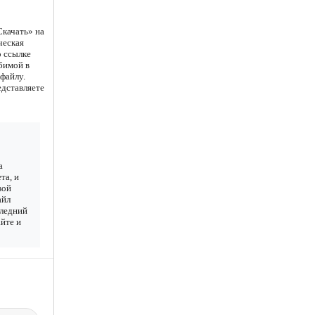
Скачать» на
ческая
о ссылке
юбимой в
файлу.
едставляете
а
та, и
вой
айл
следний
айте и