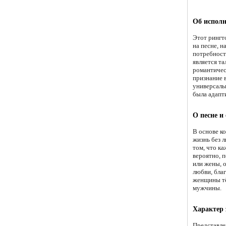
Об исполн
Этот рингт
на песне, 
потребност
является т
романтичес
признание в
универсальн
была адапти
О песне и
В основе к
жизнь без л
том, что к
вероятно, 
или жены, о
любви, бла
женщины тё
мужчины.
Характер 
Представле