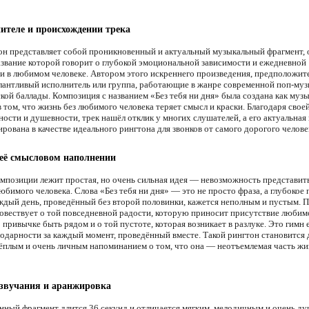
ителе и происхождении трека
он представляет собой проникновенный и актуальный музыкальный фрагмент,
название которой говорит о глубокой эмоциональной зависимости и ежедневной
и в любимом человеке. Автором этого искреннего произведения, предположит
алантливый исполнитель или группа, работающие в жанре современной поп-муз
кой баллады. Композиция с названием «Без тебя ни дня» была создана как муз
 том, что жизнь без любимого человека теряет смысл и краски. Благодаря свое
ости и душевности, трек нашёл отклик у многих слушателей, а его актуальная
рована в качестве идеального рингтона для звонков от самого дорогого челове
 её смысловом наполнении
омпозиции лежит простая, но очень сильная идея — невозможность представит
юбимого человека. Слова «Без тебя ни дня» — это не просто фраза, а глубокое 
аждый день, проведённый без второй половинки, кажется неполным и пустым. П
повествует о той повседневной радости, которую приносит присутствие люби
 привычке быть рядом и о той пустоте, которая возникает в разлуке. Это гимн
годарности за каждый момент, проведённый вместе. Такой рингтон становится 
плым и очень личным напоминанием о том, что она — неотъемлемая часть жи
звучания и аранжировка
нный фрагмент длится 36 секунд и отличается мягким, мелодичным и очень д