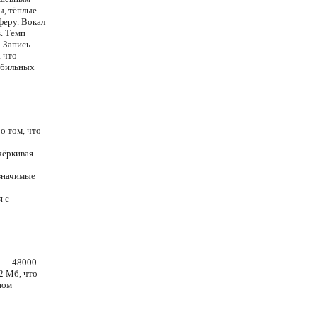
ы, тёплые
феру. Вокал
в. Темп
. Запись
, что
обильных
о том, что
чёркивая
 значимые
я с
и — 48000
2 Мб, что
ном