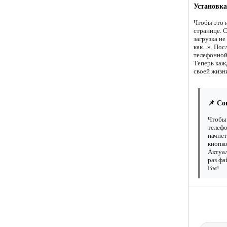
Установка
Чтобы это 
странице. 
загрузка н
как...». По
телефонной
Теперь каж
своей жизни
📌 Со
Чтобы 
телефо
начнет
кнопко
Актуал
раз фа
Вы!