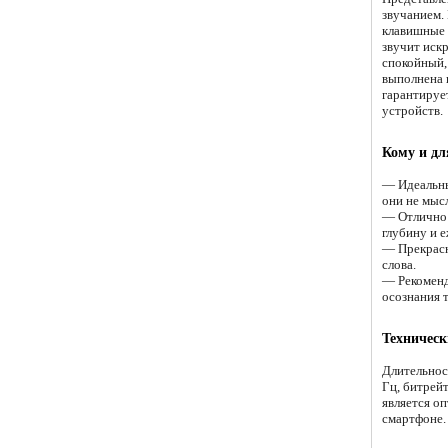
звучанием.
клавишные 
звучит искр
спокойный,
выполнена в
гарантируе
устройств.
Кому и дл
— Идеальны
они не мысл
— Отлично 
глубину и 
— Прекрасн
слова.
— Рекоменд
осознания т
Техническ
Длительнос
Гц, битрейт
является о
смартфоне.