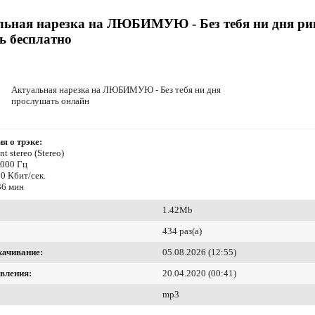
льная нарезка на ЛЮБИМУЮ - Без тебя ни дня ри
ь бесплатно
Актуальная нарезка на ЛЮБИМУЮ - Без тебя ни дня
прослушать онлайн
я о трэке:
t stereo (Stereo)
8000 Гц
0 Кбит/сек.
36 мин
1.42Mb
434 раз(а)
качивание:
05.08.2026 (12:55)
вления:
20.04.2020 (00:41)
mp3