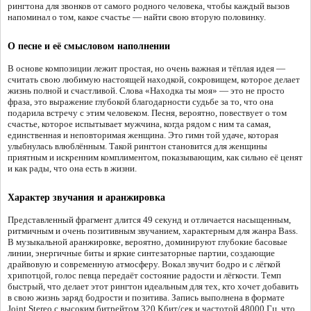
рингтона для звонков от самого родного человека, чтобы каждый вызов
напоминал о том, какое счастье — найти свою вторую половинку.
О песне и её смысловом наполнении
В основе композиции лежит простая, но очень важная и тёплая идея —
считать свою любимую настоящей находкой, сокровищем, которое делает
жизнь полной и счастливой. Слова «Находка ты моя» — это не просто
фраза, это выражение глубокой благодарности судьбе за то, что она
подарила встречу с этим человеком. Песня, вероятно, повествует о том
счастье, которое испытывает мужчина, когда рядом с ним та самая,
единственная и неповторимая женщина. Это гимн той удаче, которая
улыбнулась влюблённым. Такой рингтон становится для женщины
приятным и искренним комплиментом, показывающим, как сильно её ценят
и как рады, что она есть в жизни.
Характер звучания и аранжировка
Представленный фрагмент длится 49 секунд и отличается насыщенным,
ритмичным и очень позитивным звучанием, характерным для жанра Bass.
В музыкальной аранжировке, вероятно, доминируют глубокие басовые
линии, энергичные биты и яркие синтезаторные партии, создающие
драйвовую и современную атмосферу. Вокал звучит бодро и с лёгкой
хрипотцой, голос певца передаёт состояние радости и лёгкости. Темп
быстрый, что делает этот рингтон идеальным для тех, кто хочет добавить
в свою жизнь заряд бодрости и позитива. Запись выполнена в формате
Joint Stereo с высоким битрейтом 320 Кбит/сек и частотой 48000 Гц, что