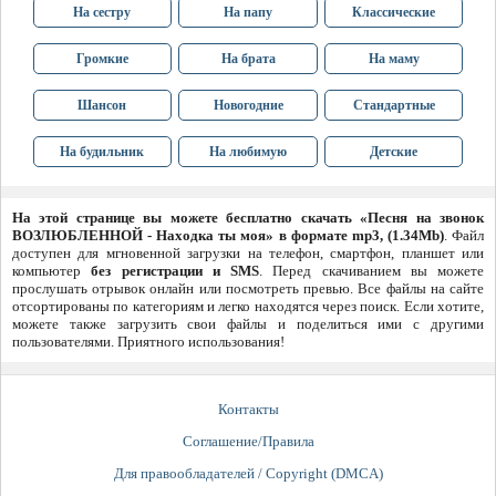
На сестру
На папу
Классические
Громкие
На брата
На маму
Шансон
Новогодние
Стандартные
На будильник
На любимую
Детские
На этой странице вы можете бесплатно скачать «Песня на звонок
ВОЗЛЮБЛЕННОЙ - Находка ты моя» в формате mp3, (1.34Mb)
. Файл
доступен для мгновенной загрузки на телефон, смартфон, планшет или
компьютер
без регистрации и SMS
. Перед скачиванием вы можете
прослушать отрывок онлайн или посмотреть превью. Все файлы на сайте
отсортированы по категориям и легко находятся через поиск. Если хотите,
можете также загрузить свои файлы и поделиться ими с другими
пользователями. Приятного использования!
Контакты
Соглашение/Правила
Для правообладателей / Copyright (DMCA)