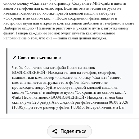
синюю кнопку «Скачать» на странице. Сохраните MP3-файл в память
вашего телефона или компьютера. Если автоматическая загрузка не
началась, кликните по кнопке правой кнопкой мыши и выберите
«Сохранить по ссылке как...». После сохранения файла зайдите в
настройки звука или откройте контакт вашей любимой в телефонной книге.
Выберите опцию «Назначить рингтон» и укажите путь к загруженному
файлу. Теперь каждый её звонок будет звучать как музыкальное
напоминание о том, что она — ваша самая ценная находка.
📌 Совет по скачиванию
Чтобы бесплатно скачать файл Песня на звонок
ВОЗЛЮБЛЕННОЙ - Находка ты моя на телефон, смартфон,
планшет или компьютер - нажмите на кнопку "Скачать" синего
цвета, и начнется загрузка этого файла. Если ничего не
происходит, попробуйте кликнуть правой кнопкой мыши на
кнопке "Скачать" и выберите пункт "Сохранить по ссылке как...".
Файл Песня на звонок ВОЗЛЮБЛЕННОЙ - Находка ты моя был
скачан уже 526 раз(а). А последний раз файл скачивали 06.08.2026
(18:05), при этом размер у файла 1.88Mb. Быстрей качайте и Вы!
Поделиться