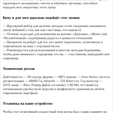
гарантирует насыщенное, чистое и объёмное звучание, способное
передать всю энергетику этого трека.
Кому и для чего идеально подойдёт этот звонок
— Идеальный выбор для мужчин, которые хотят ежедневно напоминать
своей любимой о том, как они счастливы, что нашли её.
— Отлично подходит для назначения на контакт «Девушка», «Жена» или
«Возлюбленная», подчёркивая радость и ценность отношений.
— Прекрасно подойдёт для тех, кто ценит энергичную, позитивную и
современную музыку с хорошим басом.
— Рекомендуется для использования в качестве мелодии будильника,
чтобы день начинался с ощущения, что вы — счастливчик, нашедший своё
сокровище.
Технические детали
Длительность — 49 секунд, формат — MP3, каналы — Joint Stereo, частота
дискретизации — 48000 Гц, битрейт — 320 Кбит/сек. Год выпуска —
2019, жанр — Bass. Размер файла составляет 1.88 Мб, что является
оптимальным для быстрой загрузки и комфортного хранения на любом
современном смартфоне.
Установка на ваше устройство
Чтобы этот позитивный и радостный трек всегда был с вами, нажмите на