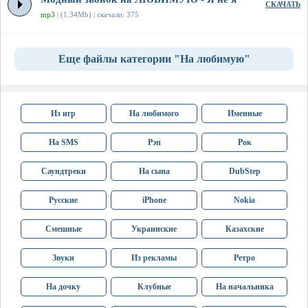
СКАЧАТЬ
mp3
| (1.34Mb) | скачали: 375
Еще файлы категории "На любимую"
Из игр
На любимого
Именные
На SMS
Рэп
Рок
Саундтреки
На сына
DubStep
Русские
iPhone
Nokia
Смешные
Украинские
Казахские
Звуки
Из рекламы
Ретро
На дочку
Клубные
На начальника