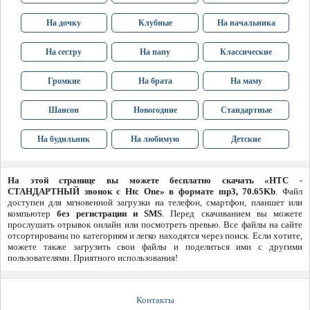
На дочку
Клубные
На начальника
На сестру
На папу
Классические
Громкие
На брата
На маму
Шансон
Новогодние
Стандартные
На будильник
На любимую
Детские
На этой странице вы можете бесплатно скачать «HTC -
СТАНДАРТНЫЙ звонок с Htc One» в формате mp3, 70.65Kb
. Файл
доступен для мгновенной загрузки на телефон, смартфон, планшет или
компьютер
без регистрации и SMS
. Перед скачиванием вы можете
прослушать отрывок онлайн или посмотреть превью. Все файлы на сайте
отсортированы по категориям и легко находятся через поиск. Если хотите,
можете также загрузить свои файлы и поделиться ими с другими
пользователями. Приятного использования!
Контакты