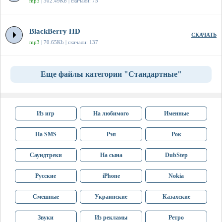
mp3
| 302.49Kb | скачали: 75
BlackBerry HD
СКАЧАТЬ
mp3
| 70.65Kb | скачали: 137
Еще файлы категории "Стандартные"
Из игр
На любимого
Именные
На SMS
Рэп
Рок
Саундтреки
На сына
DubStep
Русские
iPhone
Nokia
Смешные
Украинские
Казахские
Звуки
Из рекламы
Ретро