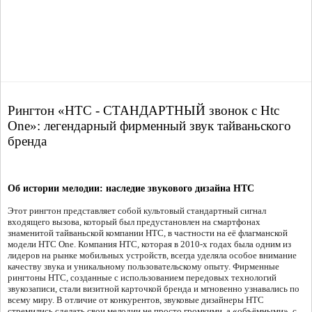
Рингтон «HTC - СТАНДАРТНЫЙ звонок с Htc
One»: легендарный фирменный звук тайваньского
бренда
Об истории мелодии: наследие звукового дизайна HTC
Этот рингтон представляет собой культовый стандартный сигнал
входящего вызова, который был предустановлен на смартфонах
знаменитой тайваньской компании HTC, в частности на её флагманской
модели HTC One. Компания HTC, которая в 2010-х годах была одним из
лидеров на рынке мобильных устройств, всегда уделяла особое внимание
качеству звука и уникальному пользовательскому опыту. Фирменные
рингтоны HTC, созданные с использованием передовых технологий
звукозаписи, стали визитной карточкой бренда и мгновенно узнавались по
всему миру. В отличие от конкурентов, звуковые дизайнеры HTC
стремились сделать свои мелодии не просто громкими, а «объёмными», с