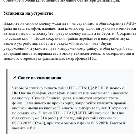
объёмное и очень качественное звучание без потери детализации.
Установка на устройство
Нажмите на синюю кнопку «Скачать» на странице, чтобы сохранить MP3-
файл на ваш телефон, планшет или компьютер. Если загрузка не начинается
автоматически, используйте правую кнопку мыши и выберите «Сохранить
по ссылке как...». После сохранения файла перейдите в настройки звука
вашего устройства, выберите раздел «Рингтоны» или «Звуки
уведомлений» и укажите путь к загруженному файлу, чтобы каждый ваш
входящий вызов возвращал вас в эпоху технологического совершенства и
мощного стереозвука флагманских смартфонов HTC.
📌 Совет по скачиванию
Чтобы бесплатно скачать файл HTC - СТАНДАРТНЫЙ звонок с
Htc One на телефон, смартфон, планшет или компьютер - нажмите
на кнопку "Скачать" синего цвета, и начнется загрузка этого
файла. Если ничего не происходит, попробуйте кликнуть правой
кнопкой мыши на кнопке "Скачать" и выберите пункт "Сохранить
по ссылке как...". Файл HTC - СТАНДАРТНЫЙ звонок с Htc One
был скачан уже 214 раз(а). А последний раз файл скачивали
09.08.2026 (02:48), при этом размер у файла 686.28Kb. Быстрей
качайте и Вы!