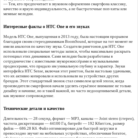
— Тем, кто предпочитает в звуковом оформлении смартфона классику,
качество и яркую индивидуальность, а не быстротечные поп-хиты или
мемные мелодии.
Интересные факты о HTC One и его звуках
Модель HTC One, выпущенная в 2013 году, была настоящим прорывом
благодаря своим стереодинамикам BoomSound, которые на тот момент не
имели аналогов по качеству звука. Создатели рингтонов для HTC One
использовали специальные методы записи, чтобы максимально раскрыть
потенциал этих динамиков. Сами мелодии были разработаны в
сотрудничестве с известными звукорежиссёрами и музыкальными
продюсерами, что придало им уникальную глубину и характер. Звуки
интерфейса HTC Sense, включая этот рингтон, были настолько удачными,
что их активно копировали и использовали на устройствах других
брендов. Этот стандартный звонок стал символом целой эпохи, когда
производители смартфонов начали уделять серьёзное внимание не только
дизайну и начинке, но и такой важной, но часто недооцениваемой детали,
как звуковое сопровождение.
Технические детали и качество
Длительность — 28 секунд, формат — MP3, каналы — Joint stereo (стерео),
частота дискретизации — 44100 Гц, битрейт — 192 Кбит/сек, размер
файла — 686.28 Кб. Файл оптимизирован для быстрой загрузки и
превосходно звучит на мобильных устройствах, обеспечивая богатое,