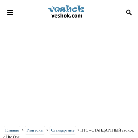
Главная
>
Рингтоны
>
Стандартные
>
HTC - СТАНДАРТНЫЙ звонок
с Htc One