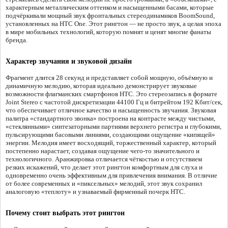
характерным металлическим оттенком и насыщенными басами, которые
подчёркивали мощный звук фронтальных стереодинамиков BoomSound,
установленных на HTC One. Этот рингтон — не просто звук, а целая эпоха
в мире мобильных технологий, которую помнят и ценят многие фанаты
бренда.
Характер звучания и звуковой дизайн
Фрагмент длится 28 секунд и представляет собой мощную, объёмную и
динамичную мелодию, которая идеально демонстрирует звуковые
возможности флагманских смартфонов HTC. Это стереозапись в формате
Joint Stereo с частотой дискретизации 44100 Гц и битрейтом 192 Кбит/сек,
что обеспечивает отличное качество и насыщенность звучания. Звуковая
палитра «стандартного звонка» построена на контрасте между чистыми,
«стеклянными» синтезаторными партиями верхнего регистра и глубокими,
пульсирующими басовыми линиями, создающими ощущение «кипящей»
энергии. Мелодия имеет восходящий, торжественный характер, который
постепенно нарастает, создавая ощущение чего-то значительного и
технологичного. Аранжировка отличается чёткостью и отсутствием
резких искажений, что делает этот рингтон комфортным для слуха и
одновременно очень эффективным для привлечения внимания. В отличие
от более современных и «пиксельных» мелодий, этот звук сохранил
аналоговую «теплоту» и узнаваемый фирменный почерк HTC.
Почему стоит выбрать этот рингтон