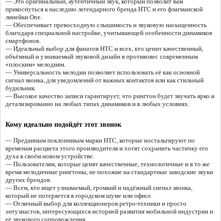
— Это оригинальный, аутентичный звук, который позволит вам
прикоснуться к наследию легендарного бренда HTC и его флагманской
линейки One.
— Обеспечивает превосходную слышимость и звуковую насыщенность
благодаря специальной настройке, учитывающей особенности динамиков
смартфонов.
— Идеальный выбор для фанатов HTC и всех, кто ценит качественный,
объёмный и узнаваемый звуковой дизайн в противовес современным
«плоским» мелодиям.
— Универсальность мелодии позволяет использовать её как основной
сигнал звонка, для уведомлений от важных контактов или как стильный
будильник.
— Высокое качество записи гарантирует, что рингтон будет звучать ярко и
детализированно на любых типах динамиков и в любых условиях.
Кому идеально подойдёт этот звонок
— Преданным поклонникам марки HTC, которые ностальгируют по
временам расцвета этого производителя и хотят сохранить частичку его
духа в своём новом устройстве.
— Пользователям, которые ценят качественные, технологичные и в то же
время мелодичные рингтоны, не похожие на стандартные заводские звуки
других брендов.
— Всем, кто ищет узнаваемый, громкий и надёжный сигнал звонка,
который не потеряется в городском шуме или офисе.
— Отличный выбор для коллекционеров ретро-техники и просто
энтузиастов, интересующихся историей развития мобильной индустрии и
её звукового сопровождения.