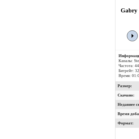
Gabry 
Информаци
Каналы: Ste
Частота: 4
Битрейт:
32
Время: 01:
Размер:
Скачано:
Недавнее с
Время доба
Формат: