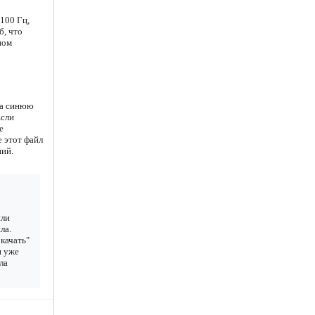
100 Гц,
б, что
ном
на синюю
Если
е
е этот файл
ний.
или
ла.
качать"
н уже
ла