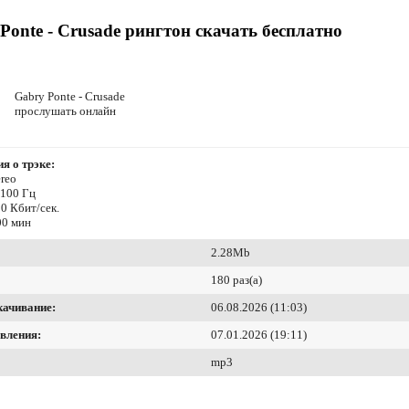
Ponte - Crusade рингтон скачать бесплатно
Gabry Ponte - Crusade
прослушать онлайн
я о трэке:
reo
4100 Гц
0 Кбит/сек.
00 мин
2.28Mb
180 раз(а)
качивание:
06.08.2026 (11:03)
вления:
07.01.2026 (19:11)
mp3