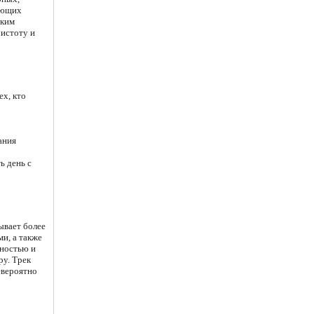
ающих
оким
чистоту и
ех, кто
ания
ь день с
ывает более
ми, а также
чностью и
ру. Трек
евероятно