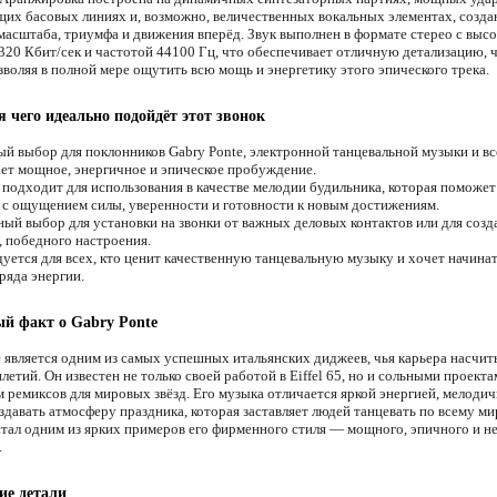
их басовых линиях и, возможно, величественных вокальных элементах, созд
асштаба, триумфа и движения вперёд. Звук выполнен в формате стерео с выс
320 Кбит/сек и частотой 44100 Гц, что обеспечивает отличную детализацию, 
зволяя в полной мере ощутить всю мощь и энергетику этого эпического трека.
я чего идеально подойдёт этот звонок
й выбор для поклонников Gabry Ponte, электронной танцевальной музыки и вс
ет мощное, энергичное и эпическое пробуждение.
подходит для использования в качестве мелодии будильника, которая поможет
 с ощущением силы, уверенности и готовности к новым достижениям.
ый выбор для установки на звонки от важных деловых контактов или для созд
, победного настроения.
уется для всех, кто ценит качественную танцевальную музыку и хочет начинат
ряда энергии.
й факт о Gabry Ponte
e является одним из самых успешных итальянских диджеев, чья карьера насчит
летий. Он известен не только своей работой в Eiffel 65, но и сольными проекта
 ремиксов для мировых звёзд. Его музыка отличается яркой энергией, мелоди
давать атмосферу праздника, которая заставляет людей танцевать по всему ми
стал одним из ярких примеров его фирменного стиля — мощного, эпичного и н
.
ие детали