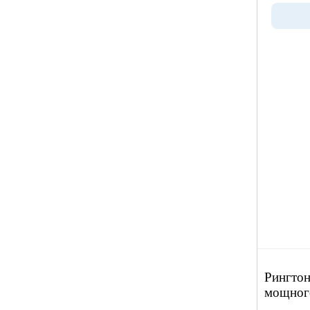
Рингтон
мощног