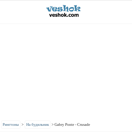
>
Рингтоны
>
На будильник
>
Gabry Ponte - Crusade