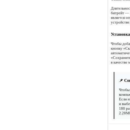
Длительнос
битрейт — 3
является о
устройстве
Установка
Чтобы доба
кнопку «Ск
автоматиче
«Сохранить 
в качестве 
📌 Со
Чтобы 
компью
Если н
и выбе
180 ра
2.28Mb