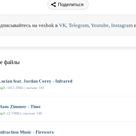
Поделиться
дписывайтесь на veshok в
VK
,
Telegram
,
Youtube
,
Instagram
е файлы
Lucian feat. Jordan Corey - Infrared
mp3
| 1015.35Kb | скачали: 101
Hans Zimmer - Time
mp3
| (2.74Mb) | скачали: 148
Infraction Music - Fireworx