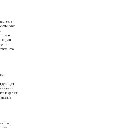
вестен в
хиты, как
я
энса и
которая
одаря
 тех, кто
то
сирующая
движения
иги и дарит
 начать
гичным
рных,