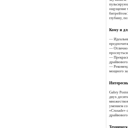
пульсирующ
ощущение м
битрейтом 
глубину, по
Кому и дл
— Идеальны
предпочита
— Отлично 
проснуться
— Прекрасн
драйвового
— Рекоменд
мощного за
Интересны
Gabry Pont
двух десяти
множеством
умением соз
«Crusade» 
драйвового
Техническ