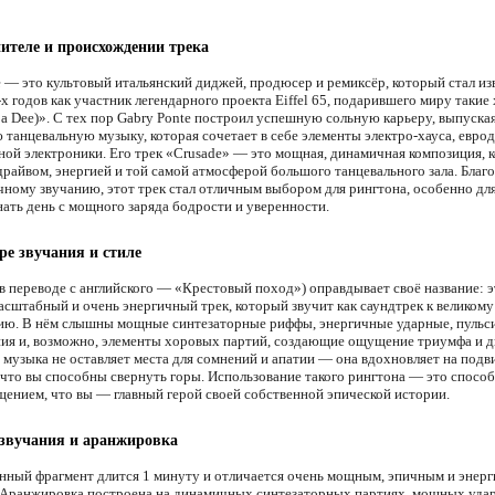
ителе и происхождении трека
e — это культовый итальянский диджей, продюсер и ремиксёр, который стал из
х годов как участник легендарного проекта Eiffel 65, подарившего миру такие 
Ba Dee)». С тех пор Gabry Ponte построил успешную сольную карьеру, выпуска
 танцевальную музыку, которая сочетает в себе элементы электро-хауса, еврод
ной электроники. Его трек «Crusade» — это мощная, динамичная композиция, 
драйвом, энергией и той самой атмосферой большого танцевального зала. Благ
чному звучанию, этот трек стал отличным выбором для рингтона, особенно для
нать день с мощного заряда бодрости и уверенности.
ре звучания и стиле
(в переводе с английского — «Крестовый поход») оправдывает своё название: э
асштабный и очень энергичный трек, который звучит как саундтрек к великому
ю. В нём слышны мощные синтезаторные риффы, энергичные ударные, пуль
ния и, возможно, элементы хоровых партий, создающие ощущение триумфа и 
 музыка не оставляет места для сомнений и апатии — она вдохновляет на подв
что вы способны свернуть горы. Использование такого рингтона — это способ
щением, что вы — главный герой своей собственной эпической истории.
звучания и аранжировка
нный фрагмент длится 1 минуту и отличается очень мощным, эпичным и энер
 Аранжировка построена на динамичных синтезаторных партиях, мощных уда