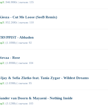
mp3
| 946.98Kb | скачали: 135
Kiesza - Cut Me Loose (SeeB Remix)
mp3
| 952.26Kb | скачали: 110
TRVPPIST - Abbadon
mp3
| (1.18Mb) | скачали: 92
Novaa - Rose
mp3
| (1.89Mb) | скачали: 104
Vijay & Sofia Zlatko feat. Tania Zygar - Wildest Dreams
mp3
| (1.03Mb) | скачали: 95
Sander van Doorn & Mayaeni - Nothing Inside
mp3
| (3.12Mb) | скачали: 103