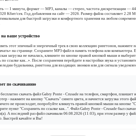
ть — 1 минута, формат — MP3, каналы — стерео, частота дискретизации — 44
20 Кбит/сек. Год добавления на сайт — 2026. Размер файла составляет 2.28 М
птимальным для быстрой загрузки и комфортного хранения на любом современ
.
 на ваше устройство
вить этот эпичный и энергичный трек в свою коллекцию рингтонов, нажмите 
ачать» на странице. Сохраните MP3-файл в память телефона или компьютера. 
ская загрузка не началась, кликните по кнопке правой кнопкой мыши и выберит
по ссылке как...». После сохранения перейдите в настройки звука и установит
мелодии будильника, рингтона для входящих звонков или для сигнала уведомле
вет по скачиванию
бесплатно скачать файл Gabry Ponte - Crusade на телефон, смартфон, планшет 
тер - нажмите на кнопку "Скачать" синего цвета, и начнется загрузка этого фай
ичего не происходит, попробуйте кликнуть правой кнопкой мыши на кнопке "С
рите пункт "Сохранить по ссылке как...". Файл Gabry Ponte - Crusade был скача
з(а). А последний раз файл скачивали 06.08.2026 (11:03), при этом размер у фай
. Быстрей качайте и Вы!