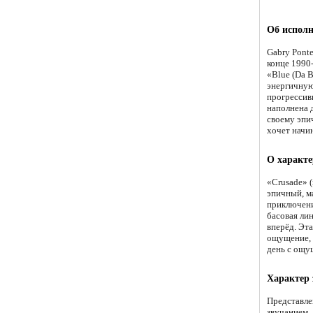
Об исполн
Gabry Pont
конце 1990-
«Blue (Da 
энергичную
прогрессив
наполнена 
своему эпи
хочет начи
О характе
«Crusade» 
эпичный, м
приключени
басовая ли
вперёд. Эта
ощущение, 
день с ощу
Характер 
Представле
звучанием.