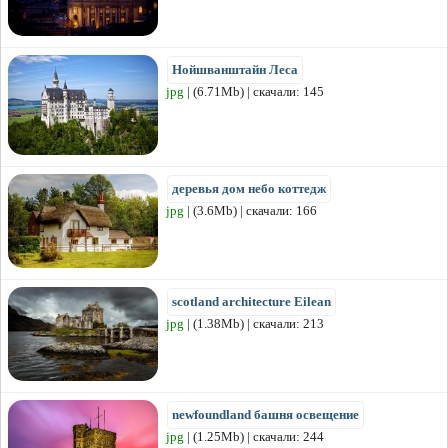
Нойшванштайн Леса
jpg
| (6.71Mb) | скачали: 145
деревья дом небо коттедж
jpg
| (3.6Mb) | скачали: 166
scotland architecture Eilean
jpg
| (1.38Mb) | скачали: 213
newfoundland башня освещение
jpg
| (1.25Mb) | скачали: 244