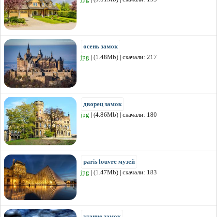
осень замок
jpg
| (1.48Mb) | скачали: 217
дворец замок
jpg
| (4.86Mb) | скачали: 180
paris louvre музей
jpg
| (1.47Mb) | скачали: 183
здание замок