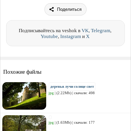
Поделиться
Подписывайтесь на veshok в
VK
,
Telegram
,
Youtube
,
Instagram
и
X
Похожие файлы
деревья лучи солнце свет
jpg
| (2.22Mb) | скачали: 498
jpg
| (1.63Mb) | скачали: 177