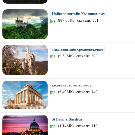
Нойшванштайн Хоэншвангау
jpg
| 887.66Kb | скачали: 151
Лихтенштайн средневековье
jpg
| (9.52Mb) | скачали: 208
колонны холм холмов
jpg
| (6.49Mb) | скачали: 140
St Peter s Basilica
jpg
| (1.14Mb) | скачали: 110