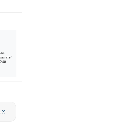
ла.
качать"
 240
и
X