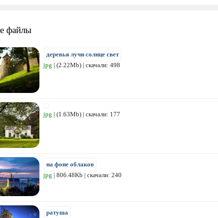
е файлы
деревья лучи солнце свет
jpg
| (2.22Mb) | скачали: 498
jpg
| (1.63Mb) | скачали: 177
на фоне облаков
jpg
| 806.48Kb | скачали: 240
ратуша