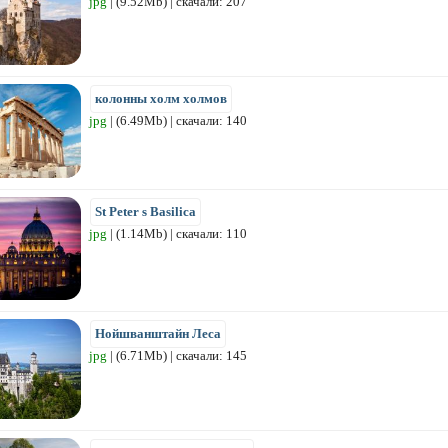
jpg
| (9.52Mb) | скачали: 207
колонны холм холмов
jpg
| (6.49Mb) | скачали: 140
St Peter s Basilica
jpg
| (1.14Mb) | скачали: 110
Нойшванштайн Леса
jpg
| (6.71Mb) | скачали: 145