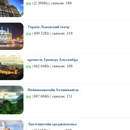
jpg
| (2.39Mb) | скачали: 189
Україн Львовский театр
jpg
| 409.52Kb | скачали: 218
крепость Гранада Альгамбра
jpg
| 662.04Kb | скачали: 188
Нойшванштайн Хоэншвангау
jpg
| 887.66Kb | скачали: 151
Лихтенштайн средневековье