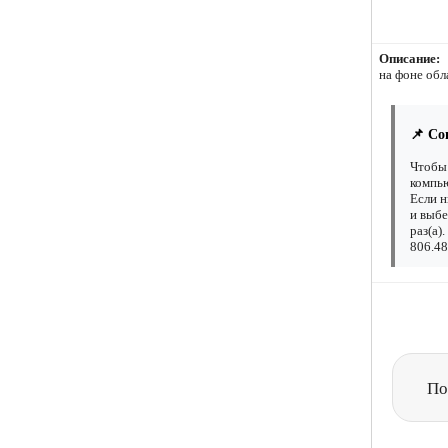
Описание:
на фоне обл
📌 Со
Чтобы 
компью
Если н
и выбе
раз(а)
806.48
По