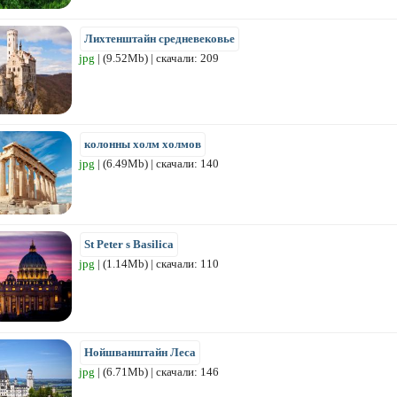
Лихтенштайн средневековье
jpg
| (9.52Mb) | скачали: 209
колонны холм холмов
jpg
| (6.49Mb) | скачали: 140
St Peter s Basilica
jpg
| (1.14Mb) | скачали: 110
Нойшванштайн Леса
jpg
| (6.71Mb) | скачали: 146