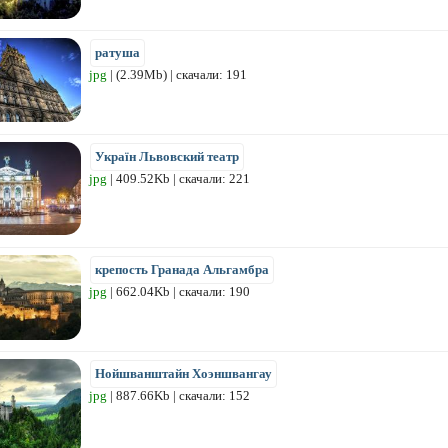
ратуша
jpg
| (2.39Mb) | скачали: 191
Україн Львовский театр
jpg
| 409.52Kb | скачали: 221
крепость Гранада Альгамбра
jpg
| 662.04Kb | скачали: 190
Нойшванштайн Хоэншвангау
jpg
| 887.66Kb | скачали: 152