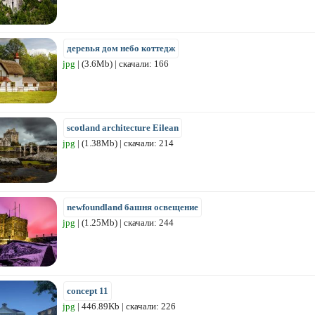
деревья дом небо коттедж
jpg
| (3.6Mb) | скачали: 166
scotland architecture Eilean
jpg
| (1.38Mb) | скачали: 214
newfoundland башня освещение
jpg
| (1.25Mb) | скачали: 244
concept 11
jpg
| 446.89Kb | скачали: 226