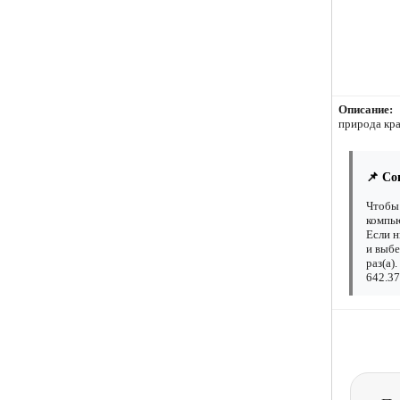
Описание:
природа кр
📌 Со
Чтобы 
компью
Если н
и выбе
раз(а)
642.37