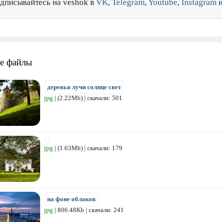
дписывайтесь на veshok в
VK
,
Telegram
,
Youtube
,
Instagram
е файлы
деревья лучи солнце свет
jpg
| (2.22Mb) | скачали: 501
jpg
| (1.63Mb) | скачали: 179
на фоне облаков
jpg
| 806.48Kb | скачали: 241