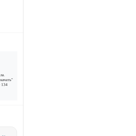
ла.
качать"
е 134