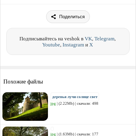
Поделиться
Подписывайтесь на veshok в
VK
,
Telegram
,
Youtube
,
Instagram
и
X
Похожие файлы
деревья лучи солнце свет
jpg
| (2.22Mb) | скачали: 498
jpg
| (1.63Mb) | скачали: 177