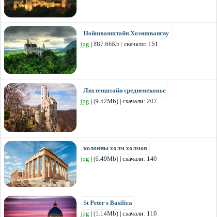
Нойшванштайн Хоэншвангау
jpg
| 887.66Kb | скачали: 151
Лихтенштайн средневековье
jpg
| (9.52Mb) | скачали: 207
колонны холм холмов
jpg
| (6.49Mb) | скачали: 140
St Peter s Basilica
jpg
| (1.14Mb) | скачали: 110