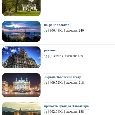
на фоне облаков
jpg
| 806.48Kb | скачали: 240
ратуша
jpg
| (2.39Mb) | скачали: 189
Україн Львовский театр
jpg
| 409.52Kb | скачали: 218
крепость Гранада Альгамбра
jpg
| 662.04Kb | скачали: 188