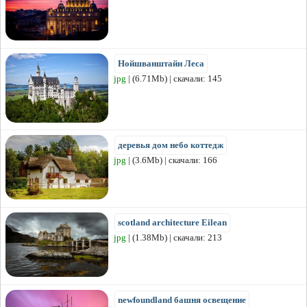
Нойшванштайн Леса
jpg
| (6.71Mb) | скачали: 145
деревья дом небо коттедж
jpg
| (3.6Mb) | скачали: 166
scotland architecture Eilean
jpg
| (1.38Mb) | скачали: 213
newfoundland башня освещение