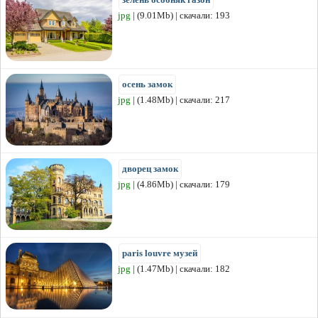
jpg
| (9.01Mb) | скачали: 193
осень замок
jpg
| (1.48Mb) | скачали: 217
дворец замок
jpg
| (4.86Mb) | скачали: 179
paris louvre музей
jpg
| (1.47Mb) | скачали: 182