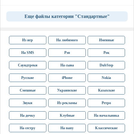
Еще файлы категории "Стандартные"
Из игр
На любимого
Именные
На SMS
Рэп
Рок
Саундтреки
На сына
DubStep
Русские
iPhone
Nokia
Смешные
Украинские
Казахские
Звуки
Из рекламы
Ретро
На дочку
Клубные
На начальника
На сестру
На папу
Классические