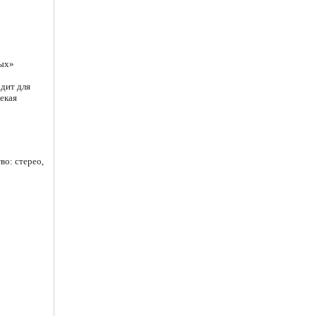
тых»
одит для
екая
во: стерео,