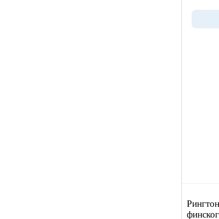
Рингтон
финског