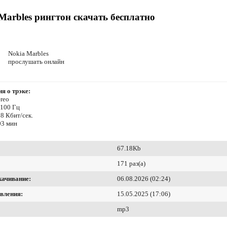
Marbles рингтон скачать бесплатно
Nokia Marbles
прослушать онлайн
я о трэке:
reo
4100 Гц
8 Кбит/сек.
03 мин
67.18Kb
171 раз(а)
качивание:
06.08.2026 (02:24)
вления:
15.05.2025 (17:06)
mp3