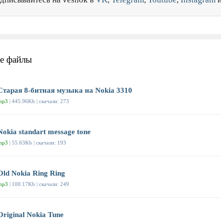
е файлы
Старая 8-битная музыка на Nokia 3310
mp3
| 445.96Kb | скачали: 273
Nokia standart message tone
mp3
| 55.63Kb | скачали: 193
Old Nokia Ring Ring
mp3
| 100.17Kb | скачали: 249
Original Nokia Tune