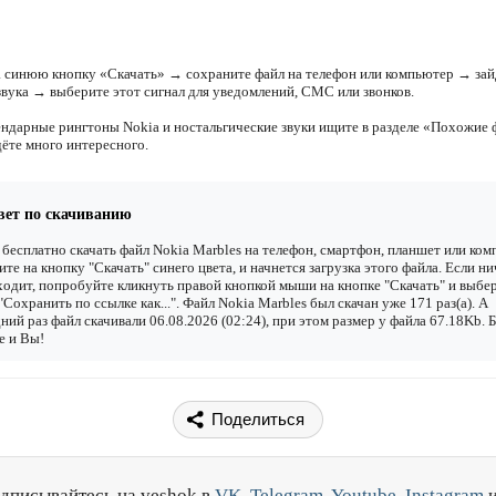
 синюю кнопку «Скачать» → сохраните файл на телефон или компьютер → зай
звука → выберите этот сигнал для уведомлений, СМС или звонков.
ендарные рингтоны Nokia и ностальгические звуки ищите в разделе «Похожие
дёте много интересного.
вет по скачиванию
бесплатно скачать файл Nokia Marbles на телефон, смартфон, планшет или ко
ите на кнопку "Скачать" синего цвета, и начнется загрузка этого файла. Если ни
одит, попробуйте кликнуть правой кнопкой мыши на кнопке "Скачать" и выбе
"Сохранить по ссылке как...". Файл Nokia Marbles был скачан уже 171 раз(а). А
ний раз файл скачивали 06.08.2026 (02:24), при этом размер у файла 67.18Kb. 
е и Вы!
Поделиться
дписывайтесь на veshok в
VK
,
Telegram
,
Youtube
,
Instagram