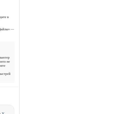
дите в
 файлы» —
мпьютер
чего не
рите
Быстрей
и
X