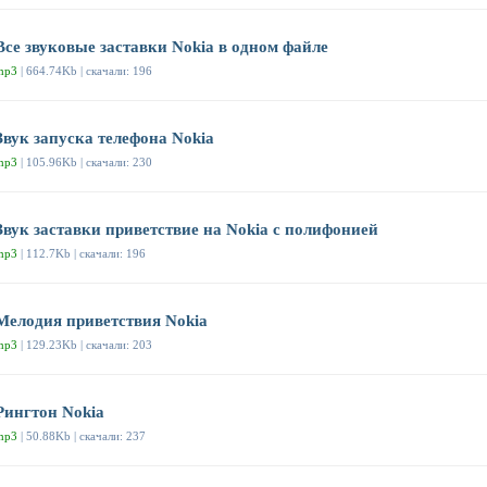
Все звуковые заставки Nokia в одном файле
mp3
| 664.74Kb | скачали: 196
Звук запуска телефона Nokia
mp3
| 105.96Kb | скачали: 230
Звук заставки приветствие на Nokia с полифонией
mp3
| 112.7Kb | скачали: 196
Мелодия приветствия Nokia
mp3
| 129.23Kb | скачали: 203
Рингтон Nokia
mp3
| 50.88Kb | скачали: 237