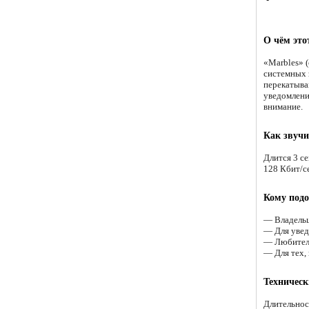
О чём это
«Marbles» 
системных 
перекатыва
уведомлени
внимание.
Как звучи
Длится 3 с
128 Кбит/се
Кому подо
— Владельц
— Для увед
— Любителя
— Для тех, 
Техническ
Длительнос