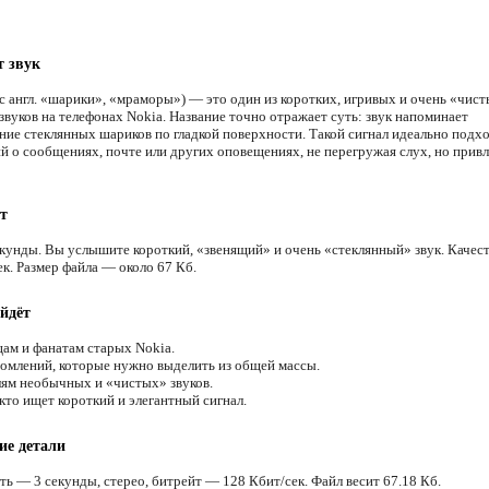
т звук
(с англ. «шарики», «мраморы») — это один из коротких, игривых и очень «чис
звуков на телефонах Nokia. Название точно отражает суть: звук напоминает
ние стеклянных шариков по гладкой поверхности. Такой сигнал идеально подх
й о сообщениях, почте или других оповещениях, не перегружая слух, но привл
т
екунды. Вы услышите короткий, «звенящий» и очень «стеклянный» звук. Качест
к. Размер файла — около 67 Кб.
йдёт
ам и фанатам старых Nokia.
омлений, которые нужно выделить из общей массы.
м необычных и «чистых» звуков.
кто ищет короткий и элегантный сигнал.
ие детали
ть — 3 секунды, стерео, битрейт — 128 Кбит/сек. Файл весит 67.18 Кб.