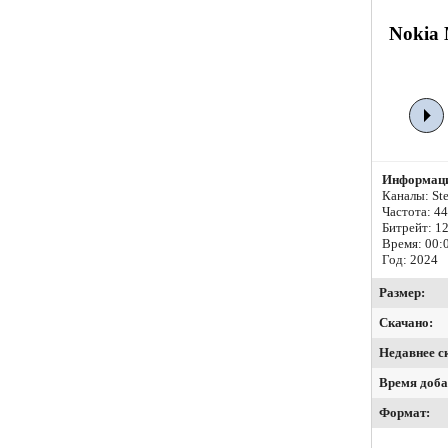
Nokia 
Информаци
Каналы: Ste
Частота: 4
Битрейт:
12
Время: 00:
Год: 2024
Размер:
Скачано:
Недавнее с
Время доба
Формат: