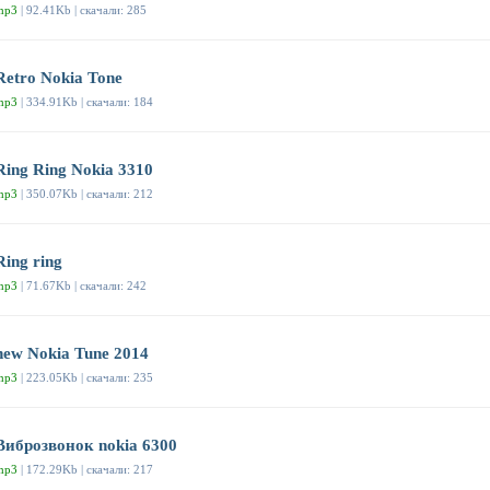
mp3
| 92.41Kb | скачали: 285
Retro Nokia Tone
mp3
| 334.91Kb | скачали: 184
Ring Ring Nokia 3310
mp3
| 350.07Kb | скачали: 212
Ring ring
mp3
| 71.67Kb | скачали: 242
new Nokia Tune 2014
mp3
| 223.05Kb | скачали: 235
Виброзвонок nokia 6300
mp3
| 172.29Kb | скачали: 217