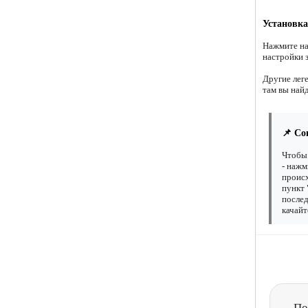
Установка
Нажмите на
настройки 
Другие лег
там вы най
📌 Со
Чтобы 
- нажм
происх
пункт 
послед
качайт
По