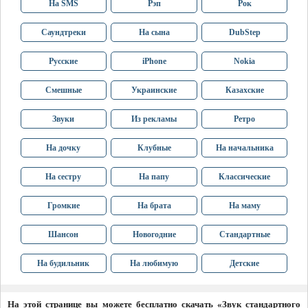
На SMS
Рэп
Рок
Саундтреки
На сына
DubStep
Русские
iPhone
Nokia
Смешные
Украинские
Казахские
Звуки
Из рекламы
Ретро
На дочку
Клубные
На начальника
На сестру
На папу
Классические
Громкие
На брата
На маму
Шансон
Новогодние
Стандартные
На будильник
На любимую
Детские
На этой странице вы можете бесплатно скачать «Звук стандартного