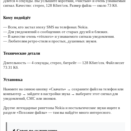
Длится 4 секунды. Вы услышите короткий, «чистый» и очень узнаваемый
сигнал. Качество: стерео, 128 Кбит/сек. Размер файла — около 73 Кб.
Кому подойдёт
— Всем, кто застал эпоху SMS на телефонах Nokia.
— Для уведомлений о сообщениях от старых друзей и близких.
— В качестве очень «тёплого» и узнаваемого сигнала уведомления.
— Любителям ретро-стиля и простых, душевных звуков.
Технические детали
Длительность — 4 секунды, стерео, битрейт — 128 Кбит/сек. Файл весит
73.31 Кб.
Установка
Нажмите на синюю кнопку «Скачать» → сохраните файл на телефон или
компьютер → зайдите в настройки звука → выберите этот сигнал для
уведомлений, СМС или звонков.
Другие легендарные рингтоны Nokia и ностальгические звуки ищите в
разделе «Похожие файлы» — там вы найдёте много интересного.
📌 Совет по скачиванию