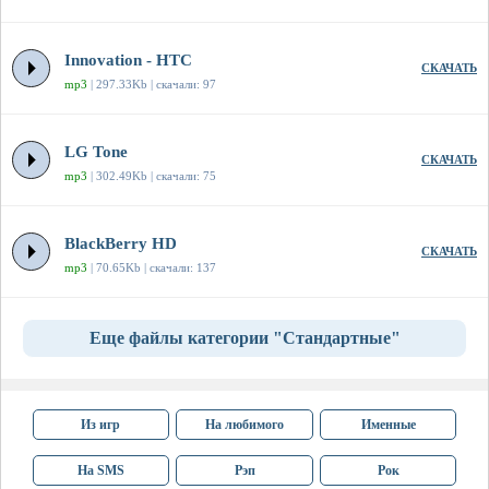
Innovation - HTC
СКАЧАТЬ
mp3
| 297.33Kb | скачали: 97
LG Tone
СКАЧАТЬ
mp3
| 302.49Kb | скачали: 75
BlackBerry HD
СКАЧАТЬ
mp3
| 70.65Kb | скачали: 137
Еще файлы категории "Стандартные"
Из игр
На любимого
Именные
На SMS
Рэп
Рок