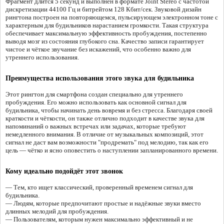
Фрагмент длится 5 секунд и выполнен в формате Joint Stereo с частотой
дискретизации 44100 Гц и битрейтом 128 Кбит/сек. Звуковой дизайн
рингтона построен на повторяющемся, пульсирующем электронном тоне с
характерным для будильников нарастанием громкости. Такая структура
обеспечивает максимальную эффективность пробуждения, постепенно
выводя мозг из состояния глубокого сна. Качество записи гарантирует
чистое и чёткое звучание без искажений, что особенно важно для
утреннего использования.
Преимущества использования этого звука для будильника
Этот рингтон для смартфона создан специально для утреннего
пробуждения. Его можно использовать как основной сигнал для
будильника, чтобы начинать день вовремя и без стресса. Благодаря своей
краткости и чёткости, он также отлично подходит в качестве звука для
напоминаний о важных встречах или задачах, которые требуют
немедленного внимания. В отличие от музыкальных композиций, этот
сигнал не даст вам возможности "продремать" под мелодию, так как его
цель — чётко и ясно оповестить о наступлении запланированного времени.
Кому идеально подойдёт этот звонок
— Тем, кто ищет классический, проверенный временем сигнал для
будильника.
— Людям, которые предпочитают простые и надёжные звуки вместо
длинных мелодий для пробуждения.
— Пользователям, которым нужен максимально эффективный и не