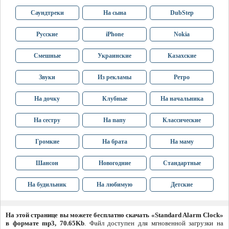
Саундтреки
На сына
DubStep
Русские
iPhone
Nokia
Смешные
Украинские
Казахские
Звуки
Из рекламы
Ретро
На дочку
Клубные
На начальника
На сестру
На папу
Классические
Громкие
На брата
На маму
Шансон
Новогодние
Стандартные
На будильник
На любимую
Детские
На этой странице вы можете бесплатно скачать «Standard Alarm Clock»
в формате mp3, 70.65Kb
. Файл доступен для мгновенной загрузки на