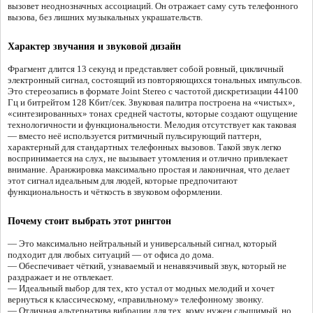
вызовет неоднозначных ассоциаций. Он отражает саму суть телефонного
вызова, без лишних музыкальных украшательств.
Характер звучания и звуковой дизайн
Фрагмент длится 13 секунд и представляет собой ровный, цикличный
электронный сигнал, состоящий из повторяющихся тональных импульсов.
Это стереозапись в формате Joint Stereo с частотой дискретизации 44100
Гц и битрейтом 128 Кбит/сек. Звуковая палитра построена на «чистых»,
«синтезированных» тонах средней частоты, которые создают ощущение
технологичности и функциональности. Мелодия отсутствует как таковая
— вместо неё используется ритмичный пульсирующий паттерн,
характерный для стандартных телефонных вызовов. Такой звук легко
воспринимается на слух, не вызывает утомления и отлично привлекает
внимание. Аранжировка максимально простая и лаконичная, что делает
этот сигнал идеальным для людей, которые предпочитают
функциональность и чёткость в звуковом оформлении.
Почему стоит выбрать этот рингтон
— Это максимально нейтральный и универсальный сигнал, который
подходит для любых ситуаций — от офиса до дома.
— Обеспечивает чёткий, узнаваемый и ненавязчивый звук, который не
раздражает и не отвлекает.
— Идеальный выбор для тех, кто устал от модных мелодий и хочет
вернуться к классическому, «правильному» телефонному звонку.
— Отличная альтернатива вибрации для тех, кому нужен слышимый, но