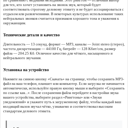
по сравнению с модными мелодиями. Этот рингтон — отличный выбор
для тех, кто хочет установить на звонок звук, который будет
соответствовать строгому деловому этикету и не будет ассоциироваться с
отдыхом или развлечениями. В некоторых культурах использование таких
нейтральных звонков считается признаком хорошего тона и уважения к
окружающим.
Технические детали и качество
Длительность — 13 секунд, формат — MP3, каналы — Joint stereo (стерео),
частота дискретизации — 44100 Гц, битрейт — 128 Кбит/сек, размер
файла — 204.25 Кб. Отличное качество для чёткого, насыщенного и
нейтрального звучания.
Установка на устройство
Нажмите на синюю кнопку «Скачать» на странице, чтобы сохранить MP3-
файл на ваш телефон, планшет или компьютер. Если загрузка не начинается
автоматически, используйте правую кнопку мыши и выберите «Сохранить
по ссылке как...». После сохранения файла перейдите в настройки звука
вашего устройства, выберите раздел «Рингтоны» или «Звуки
уведомлений» и укажите путь к загруженному файлу, чтобы каждый ваш
входящий вызов звучал чётко, узнаваемо и соответствовал высоким
стандартам делового этикета.