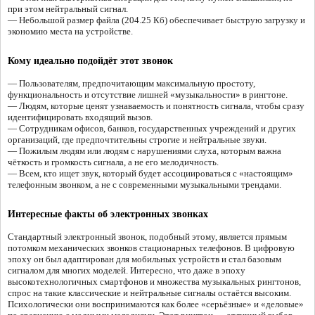
при этом нейтральный сигнал.
— Небольшой размер файла (204.25 Кб) обеспечивает быструю загрузку и
экономию места на устройстве.
Кому идеально подойдёт этот звонок
— Пользователям, предпочитающим максимальную простоту,
функциональность и отсутствие лишней «музыкальности» в рингтоне.
— Людям, которые ценят узнаваемость и понятность сигнала, чтобы сразу
идентифицировать входящий вызов.
— Сотрудникам офисов, банков, государственных учреждений и других
организаций, где предпочтительны строгие и нейтральные звуки.
— Пожилым людям или людям с нарушениями слуха, которым важна
чёткость и громкость сигнала, а не его мелодичность.
— Всем, кто ищет звук, который будет ассоциироваться с «настоящим»
телефонным звонком, а не с современными музыкальными трендами.
Интересные факты об электронных звонках
Стандартный электронный звонок, подобный этому, является прямым
потомком механических звонков стационарных телефонов. В цифровую
эпоху он был адаптирован для мобильных устройств и стал базовым
сигналом для многих моделей. Интересно, что даже в эпоху
высокотехнологичных смартфонов и множества музыкальных рингтонов,
спрос на такие классические и нейтральные сигналы остаётся высоким.
Психологически они воспринимаются как более «серьёзные» и «деловые»