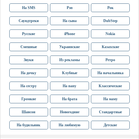
На SMS
Рэп
Рок
Саундтреки
На сына
DubStep
Русские
iPhone
Nokia
Смешные
Украинские
Казахские
Звуки
Из рекламы
Ретро
На дочку
Клубные
На начальника
На сестру
На папу
Классические
Громкие
На брата
На маму
Шансон
Новогодние
Стандартные
На будильник
На любимую
Детские