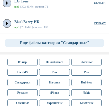
LG Tone
СКАЧАТЬ
mp3
| 302.49Kb | скачали: 71
BlackBerry HD
СКАЧАТЬ
mp3
| 70.65Kb | скачали: 132
Еще файлы категории "Стандартные"
Из игр
На любимого
Именные
На SMS
Рэп
Рок
Саундтреки
На сына
DubStep
Русские
iPhone
Nokia
Смешные
Украинские
Казахские