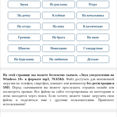
Звуки
Из рекламы
Ретро
На дочку
Клубные
На начальника
На сестру
На папу
Классические
Громкие
На брата
На маму
Шансон
Новогодние
Стандартные
На будильник
На любимую
Детские
На этой странице вы можете бесплатно скачать «Звук уведомления на
Windows 10» в формате mp3, 70.65Kb
. Файл доступен для мгновенной
загрузки на телефон, смартфон, планшет или компьютер
без регистрации и
SMS
. Перед скачиванием вы можете прослушать отрывок онлайн или
посмотреть превью. Все файлы на сайте отсортированы по категориям и
легко находятся через поиск. Если хотите, можете также загрузить свои
файлы и поделиться ими с другими пользователями. Приятного
использования!