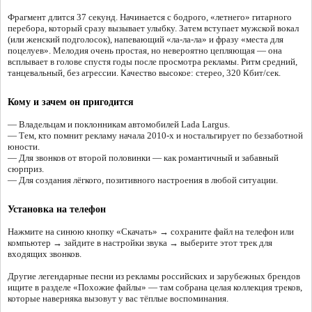
Фрагмент длится 37 секунд. Начинается с бодрого, «летнего» гитарного
перебора, который сразу вызывает улыбку. Затем вступает мужской вокал
(или женский подголосок), напевающий «ла-ла-ла» и фразу «места для
поцелуев». Мелодия очень простая, но невероятно цепляющая — она
всплывает в голове спустя годы после просмотра рекламы. Ритм средний,
танцевальный, без агрессии. Качество высокое: стерео, 320 Кбит/сек.
Кому и зачем он пригодится
— Владельцам и поклонникам автомобилей Lada Largus.
— Тем, кто помнит рекламу начала 2010-х и ностальгирует по беззаботной
юности.
— Для звонков от второй половинки — как романтичный и забавный
сюрприз.
— Для создания лёгкого, позитивного настроения в любой ситуации.
Установка на телефон
Нажмите на синюю кнопку «Скачать» → сохраните файл на телефон или
компьютер → зайдите в настройки звука → выберите этот трек для
входящих звонков.
Другие легендарные песни из рекламы российских и зарубежных брендов
ищите в разделе «Похожие файлы» — там собрана целая коллекция треков,
которые наверняка вызовут у вас тёплые воспоминания.