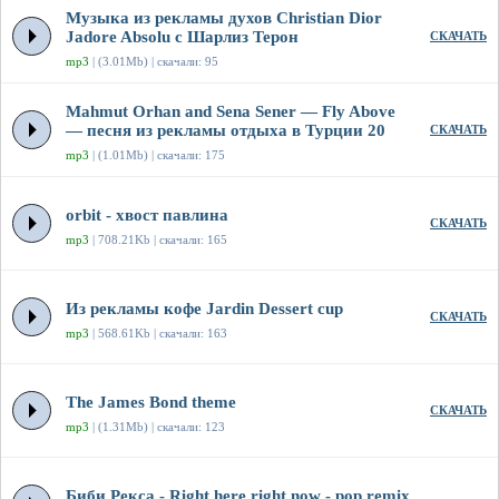
Музыка из рекламы духов Christian Dior
Jadore Absolu с Шарлиз Терон
СКАЧАТЬ
mp3
| (3.01Mb) | скачали: 95
Mahmut Orhan and Sena Sener — Fly Above
— песня из рекламы отдыха в Турции 20
СКАЧАТЬ
mp3
| (1.01Mb) | скачали: 175
orbit - хвост павлина
СКАЧАТЬ
mp3
| 708.21Kb | скачали: 165
Из рекламы кофе Jardin Dessert cup
СКАЧАТЬ
mp3
| 568.61Kb | скачали: 163
The James Bond theme
СКАЧАТЬ
mp3
| (1.31Mb) | скачали: 123
Биби Рекса - Right here right now - pop remix