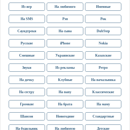
Из игр
На любимого
Именные
На SMS
Рэп
Рок
Саундтреки
На сына
DubStep
Русские
iPhone
Nokia
Смешные
Украинские
Казахские
Звуки
Из рекламы
Ретро
На дочку
Клубные
На начальника
На сестру
На папу
Классические
Громкие
На брата
На маму
Шансон
Новогодние
Стандартные
На будильник
На любимую
Детские