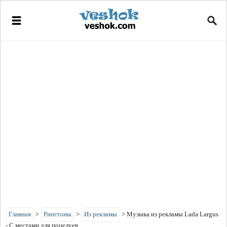
Главная
>
Рингтоны
>
Из рекламы
>
Музыка из рекламы Lada Largus
- С местами для поцелуев