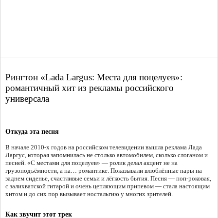
Рингтон «Lada Largus: Места для поцелуев»:
романтичный хит из рекламы российского
универсала
Откуда эта песня
В начале 2010-х годов на российском телевидении вышла реклама Лада
Ларгус, которая запомнилась не столько автомобилем, сколько слоганом и
песней. «С местами для поцелуев» — ролик делал акцент не на
грузоподъёмности, а на… романтике. Показывали влюблённые пары на
заднем сиденье, счастливые семьи и лёгкость бытия. Песня — поп-роковая,
с залихватской гитарой и очень цепляющим припевом — стала настоящим
хитом и до сих пор вызывает ностальгию у многих зрителей.
Как звучит этот трек