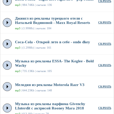
СКАЧАТЬ
mp3
| 984.74Kb | скачали: 136
Джингл из рекламы турецкого отеля с
Натальей Водяновой - Maxx Royal Resorts
СКАЧАТЬ
mp3
| (1.99Mb) | скачали: 184
Coca-Cola - Открой лето в себе - ondo dkey
СКАЧАТЬ
mp3
| (1.29Mb) | скачали: 161
Музыка из рекламы ESSA- The Keglee - Bold
Wacky
СКАЧАТЬ
mp3
| 735.13Kb | скачали: 105
Мелодия из рекламы Motorola Razr V3
СКАЧАТЬ
mp3
| 644.23Kb | скачали: 148
Музыка из рекламы парфюма Givenchy
LInterdit с актрисой Rooney Mara 2018
СКАЧАТЬ
mp3
| 613.1Kb | скачали: 78