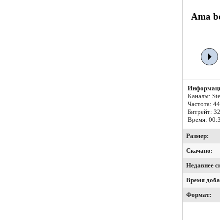
Ama bo
Информаци
Каналы: Ste
Частота: 4
Битрейт:
32
Время: 00:
Размер:
Скачано:
Недавнее с
Время доба
Формат: