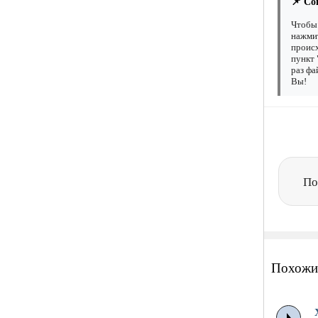
📌 Со
Чтобы 
нажмит
происх
пункт 
раз фа
Вы!
По
Похожи