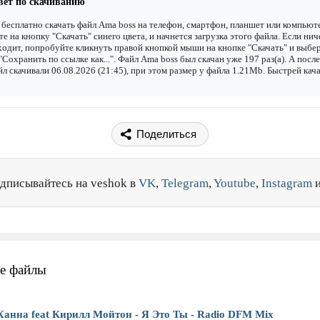
вет по скачиванию
бесплатно скачать файл Ama boss на телефон, смартфон, планшет или компьюте
е на кнопку "Скачать" синего цвета, и начнется загрузка этого файла. Если нич
одит, попробуйте кликнуть правой кнопкой мыши на кнопке "Скачать" и выбе
"Сохранить по ссылке как...". Файл Ama boss был скачан уже 197 раз(а). А посл
йл скачивали 06.08.2026 (21:45), при этом размер у файла 1.21Mb. Быстрей кач
Поделиться
дписывайтесь на veshok в
VK
,
Telegram
,
Youtube
,
Instagram
е файлы
Ханна feat Кирилл Мойтон - Я Это Ты - Radio DFM Mix