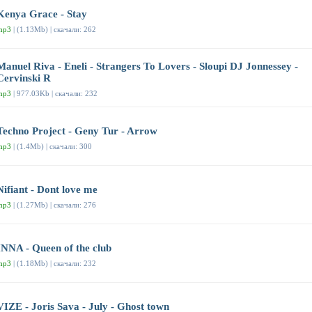
Kenya Grace - Stay
mp3
| (1.13Mb) | скачали: 262
Manuel Riva - Eneli - Strangers To Lovers - Sloupi DJ Jonnessey -
Cervinski R
mp3
| 977.03Kb | скачали: 232
Techno Project - Geny Tur - Arrow
mp3
| (1.4Mb) | скачали: 300
Nifiant - Dont love me
mp3
| (1.27Mb) | скачали: 276
INNA - Queen of the club
mp3
| (1.18Mb) | скачали: 232
VIZE - Joris Sava - July - Ghost town