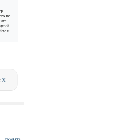
р -
его не
рите
едний
айте и
и
X
СКАЧАТЬ