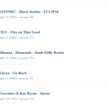
SATOMIC - Black Station - ECLIPSE
mp3
| (1.25Mb) | скачали: 249
FILV - Flex on That Lead
mp3
| (1.23Mb) | скачали: 255
Rihanna - Diamonds - Annie Eidly Remix
mp3
| (1.22Mb) | скачали: 424
Kiesza - Go Back
mp3
| (1.48Mb) | скачали: 201
Twocolors ft Roe Byrne - Stereo
mp3
| 509.76Kb | скачали: 553