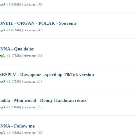
mp3
| (1.04Mb) | скачали: 348
ONEIL - ORGAN - POLAK - Souvenir
mp3
| (1.01Mb) | скачали: 247
INNA - Que dolor
mp3
| (1.17Mb) | скачали: 244
NBSPLV - Downpour - speed up TikTok version
mp3
| (1.17Mb) | скачали: 261
Indila - Mini world - Denny Hardman remix
mp3
| (1.23Mb) | скачали: 325
INNA - Follow me
mp3
| (1.12Mb) | скачали: 243