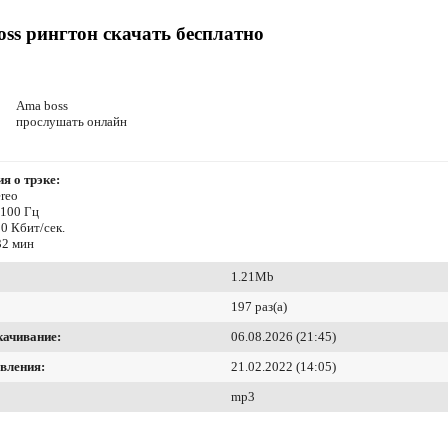
ss рингтон скачать бесплатно
Ama boss
прослушать онлайн
я о трэке:
reo
4100 Гц
0 Кбит/сек.
32 мин
1.21Mb
197 раз(а)
качивание:
06.08.2026 (21:45)
вления:
21.02.2022 (14:05)
mp3