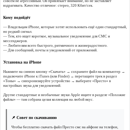
совсем не агрессивный. Он привлекает внимание, но не заставляет
вздрагивать. Качество отличное: стерео, 320 Кбит/сек.
Кому подойдёт
— Владельцам iPhone, которые хотят использовать ещё один стандартный,
но редкий сигнал.
— Тем, кто ищет короткое, музыкальное уведомление для СМС и
мессенджеров.
— Любителям всего быстрого, ритмичного и жизнерадостного.
— Для сообщений, почты и уведомлений от приложений.
Установка на iPhone
Нажмите на синюю кнопку «Скачать» → сохраните файл на компьютер →
подключите iPhone к iTunes (или Finder) → перетащите трек в раздел
«Тоны» → синхронизируйте устройство → выберите «Престо» в
настройках звука для уведомлений.
Другие стандартные и необычные звуки Apple ищите в разделе «Похожие
файлы» — там собрана целая коллекция на любой вкус.
📌 Совет по скачиванию
Чтобы бесплатно скачать файл Престо смс на айфоне на телефон,