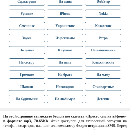
Саундтреки
На сына
DubStep
Русские
iPhone
Nokia
Смешные
Украинские
Казахские
Звуки
Из рекламы
Ретро
На дочку
Клубные
На начальника
На сестру
На папу
Классические
Громкие
На брата
На маму
Шансон
Новогодние
Стандартные
На будильник
На любимую
Детские
На этой странице вы можете бесплатно скачать «Престо смс на айфоне»
в формате mp3, 70.65Kb
. Файл доступен для мгновенной загрузки на
телефон, смартфон, планшет или компьютер
без регистрации и SMS
. Перед