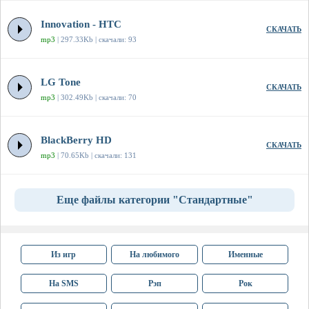
Innovation - HTC
СКАЧАТЬ
mp3
| 297.33Kb | скачали: 93
LG Tone
СКАЧАТЬ
mp3
| 302.49Kb | скачали: 70
BlackBerry HD
СКАЧАТЬ
mp3
| 70.65Kb | скачали: 131
Еще файлы категории "Стандартные"
Из игр
На любимого
Именные
На SMS
Рэп
Рок