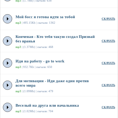
mp3
| (1.7Mb) | скачали: 638
Мой босс я готова идти за тобой
СКАЧАТЬ
mp3
| 495.15Kb | скачали: 1362
Конченая - Кто тебя такую создал Признай
без вранья
СКАЧАТЬ
mp3
| (1.37Mb) | скачали: 468
Иди на работу - go to work
СКАЧАТЬ
mp3
| 932.7Kb | скачали: 650
Для мотивации - Иди даже один против
всего мира
СКАЧАТЬ
mp3
| (1.09Mb) | скачали: 479
Веселый на друга или начальника
СКАЧАТЬ
mp3
| (1.02Mb) | скачали: 704