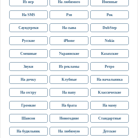
Из игр
На любимого
Именные
На SMS
Рэп
Рок
Саундтреки
На сына
DubStep
Русские
iPhone
Nokia
Смешные
Украинские
Казахские
Звуки
Из рекламы
Ретро
На дочку
Клубные
На начальника
На сестру
На папу
Классические
Громкие
На брата
На маму
Шансон
Новогодние
Стандартные
На будильник
На любимую
Детские