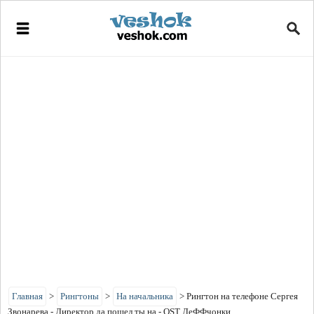
Главная
>
Рингтоны
>
На начальника
>
Рингтон на телефоне Сергея
Звонарева - Директор да пошел ты на - OST ДеФФчонки