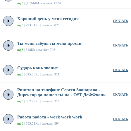
mp3
| (1.26Mb) | скачали: 1724
Хороший день у меня сегодня
СКАЧАТЬ
mp3
| 793.31Kb | скачали: 825
Ты меня забудь ты меня прости
СКАЧАТЬ
mp3
| 518Kb | скачали: 798
Сударь конь звонит
СКАЧАТЬ
mp3
| 325.55Kb | скачали: 911
Рингтон на телефоне Сергея Звонарева -
Директор да пошел ты на - OST ДеФФчонк
СКАЧАТЬ
mp3
| 662.29Kb | скачали: 318
Работа работа - work work work
СКАЧАТЬ
mp3
| 553.51Kb | скачали: 394