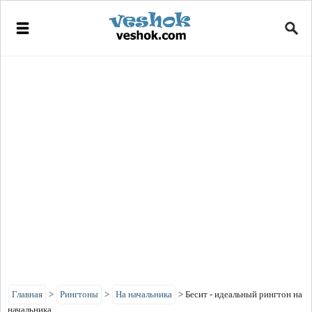
Главная
>
Рингтоны
>
На начальника
>
Бесит - идеальный рингтон на
начальника