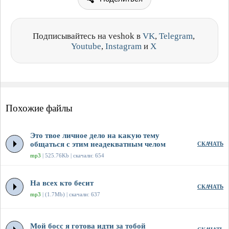
Подписывайтесь на veshok в
VK
,
Telegram
,
Youtube
,
Instagram
и
X
Похожие файлы
Это твое личное дело на какую тему
общаться с этим неадекватным челом
СКАЧАТЬ
mp3
| 525.76Kb | скачали: 654
На всех кто бесит
СКАЧАТЬ
mp3
| (1.7Mb) | скачали: 637
Мой босс я готова идти за тобой