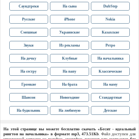
Саундтреки
На сына
DubStep
Русские
iPhone
Nokia
Смешные
Украинские
Казахские
Звуки
Из рекламы
Ретро
На дочку
Клубные
На начальника
На сестру
На папу
Классические
Громкие
На брата
На маму
Шансон
Новогодние
Стандартные
На будильник
На любимую
Детские
На этой странице вы можете бесплатно скачать «Бесит - идеальный
рингтон на начальника» в формате mp3, 473.51Kb
. Файл доступен для
мгновенной загрузки на телефон, смартфон, планшет или компьютер
без