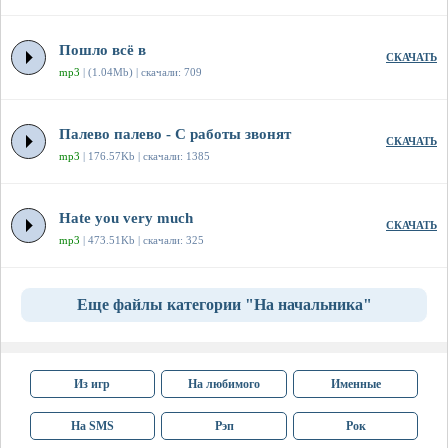
Пошло всё в
СКАЧАТЬ
mp3
| (1.04Mb) | скачали: 709
Палево палево - С работы звонят
СКАЧАТЬ
mp3
| 176.57Kb | скачали: 1385
Hate you very much
СКАЧАТЬ
mp3
| 473.51Kb | скачали: 325
Еще файлы категории "На начальника"
Из игр
На любимого
Именные
На SMS
Рэп
Рок