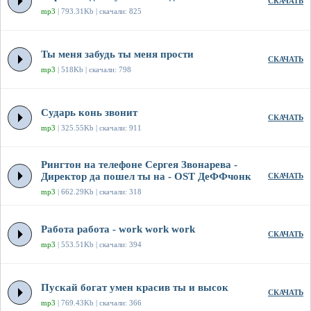
СКАЧАТЬ
mp3
| 793.31Kb | скачали: 825
Ты меня забудь ты меня прости
СКАЧАТЬ
mp3
| 518Kb | скачали: 798
Сударь конь звонит
СКАЧАТЬ
mp3
| 325.55Kb | скачали: 911
Рингтон на телефоне Сергея Звонарева -
Директор да пошел ты на - OST ДеФФчонк
СКАЧАТЬ
mp3
| 662.29Kb | скачали: 318
Работа работа - work work work
СКАЧАТЬ
mp3
| 553.51Kb | скачали: 394
Пускай богат умен красив ты и высок
СКАЧАТЬ
mp3
| 769.43Kb | скачали: 366