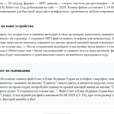
ть — 50 секунд, формат — MP3, каналы — стерео, частота дискретизации — 4
92 Кбит/сек. Год добавления на сайт — 2020. Размер файла составляет 1.14 М
птимальным для быстрой загрузки и комфортного хранения на любом современ
.
 на ваше устройство
вить эту искристую и зимнюю мелодию в свою коллекцию рингтонов, нажмит
ачать» на странице. Сохраните MP3-файл в память телефона или компьютера. 
ская загрузка не началась, кликните по кнопке правой кнопкой мыши и выберит
по ссылке как...». После сохранения перейдите в настройки звука вашего устр
аздел «Рингтоны» или «Звуки уведомлений» и укажите путь к загруженному фа
нок будет напоминать о приближении самого волшебного праздника в году.
вет по скачиванию
бесплатно скачать файл Снег и Елки Ледяные Горки на телефон, смартфон, пл
мпьютер - нажмите на кнопку "Скачать" синего цвета, и начнется загрузка этого
ичего не происходит, попробуйте кликнуть правой кнопкой мыши на кнопке "С
рите пункт "Сохранить по ссылке как...". Файл Снег и Елки Ледяные Горки был
7 раз(а). А последний раз файл скачивали 09.08.2026 (11:19), при этом размер 
. Быстрей качайте и Вы!