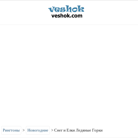
>
Рингтоны
>
Новогодние
>
Снег и Елки Ледяные Горки