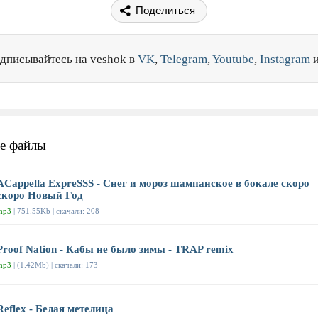
Поделиться
дписывайтесь на veshok в
VK
,
Telegram
,
Youtube
,
Instagram
е файлы
ACappella ExpreSSS - Снег и мороз шампанское в бокале скоро
скоро Новый Год
mp3
| 751.55Kb | скачали: 208
Proof Nation - Кабы не было зимы - TRAP remix
mp3
| (1.42Mb) | скачали: 173
Reflex - Белая метелица