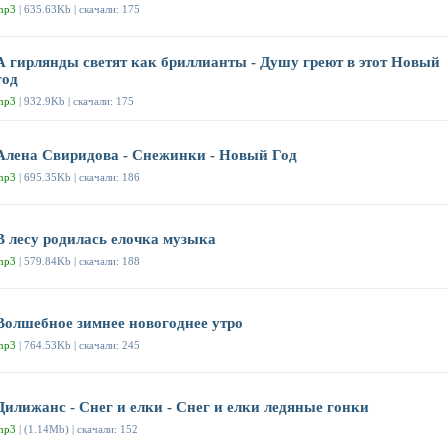
mp3
| 635.63Kb | скачали: 175
А гирлянды светят как бриллианты - Душу греют в этот Новый
год
mp3
| 932.9Kb | скачали: 175
Алена Свиридова - Снежинки - Новый Год
mp3
| 695.35Kb | скачали: 186
В лесу родилась елочка музыка
mp3
| 579.84Kb | скачали: 188
Волшебное зимнее новогоднее утро
mp3
| 764.53Kb | скачали: 245
Дилижанс - Снег и елки - Снег и елки ледяные гонки
mp3
| (1.14Mb) | скачали: 152