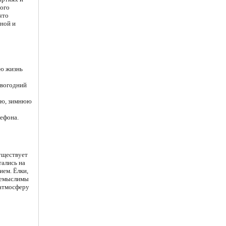
ного
что
чной и
ую жизнь
овогодний
лую, зимнюю
лефона.
уществует
тались на
ием. Ёлки,
 немыслимы
 атмосферу