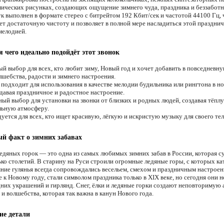
мических рисунках, создающих ощущение зимнего чуда, праздника и беззабот
ук выполнен в формате стерео с битрейтом 192 Кбит/сек и частотой 44100 Гц, 
ет достаточную чистоту и позволяет в полной мере насладиться этой праздни
мелодией.
я чего идеально подойдёт этот звонок
й выбор для всех, кто любит зиму, Новый год и хочет добавить в повседневн
лшебства, радости и зимнего настроения.
подходит для использования в качестве мелодии будильника или рингтона в н
здавая праздничное и радостное настроение.
ый выбор для установки на звонки от близких и родных людей, создавая тёп
льную атмосферу.
уется для всех, кто ищет красивую, лёгкую и искристую музыку для своего те
й факт о зимних забавах
ледяных горок — это одна из самых любимых зимних забав в России, которая с
ко столетий. В старину на Руси строили огромные ледяные горы, с которых ка
мние гулянья всегда сопровождались весельем, смехом и праздничным настроен
 к Новому году, стали символом праздника только в XIX веке, но сегодня они
дних украшений и гирлянд. Снег, ёлки и ледяные горки создают неповторимую
 и волшебства, которая так важна в канун Нового года.
ие детали