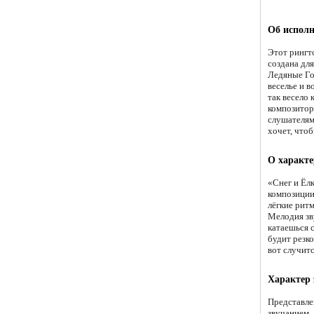
Об исполн
Этот рингт
создана для
Ледяные Го
веселье и 
так весело 
композитор
слушателям
хочет, что
О характе
«Снег и Ёл
композиции
лёгкие рит
Мелодия зв
катаешься с
будит резко
вот случит
Характер 
Представле
звучанием.