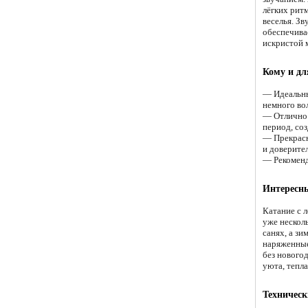
лёгких рит
веселья. Зв
обеспечива
искристой 
Кому и дл
— Идеальны
немного во
— Отлично 
период, со
— Прекрасн
и доверите
— Рекоменд
Интересны
Катание с 
уже несколь
санях, а зи
наряженные
без нового
уюта, тепла
Техническ