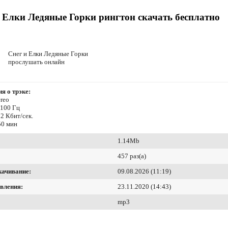
 Елки Ледяные Горки рингтон скачать бесплатно
Снег и Елки Ледяные Горки
прослушать онлайн
я о трэке:
reo
4100 Гц
2 Кбит/сек.
50 мин
1.14Mb
457 раз(а)
качивание:
09.08.2026 (11:19)
вления:
23.11.2020 (14:43)
mp3