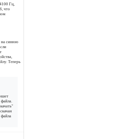
4100 Гц,
б, что
ном
е на синюю
Если
е
ойства,
йлу. Теперь
аншет
 файла.
качать"
 скачан
у файла