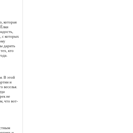
, которая
 Ёлки
радость,
, с которых
ному
бы дарить
тех, кто
ода.
м. В этой
артии и
о веселья.
гда
рек не
м, что вот-
остным
артиях и