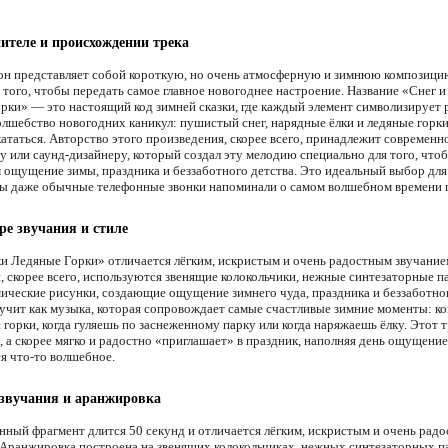
ителе и происхождении трека
он представляет собой короткую, но очень атмосферную и зимнюю композицию
 того, чтобы передать самое главное новогоднее настроение. Название «Снег и
рки» — это настоящий код зимней сказки, где каждый элемент символизирует 
волшебство новогодних каникул: пушистый снег, нарядные ёлки и ледяные горки
кататься. Авторство этого произведения, скорее всего, принадлежит современ
у или саунд-дизайнеру, который создал эту мелодию специально для того, что
 ощущение зимы, праздника и беззаботного детства. Это идеальный выбор для 
бы даже обычные телефонные звонки напоминали о самом волшебном времени г
ре звучания и стиле
ки Ледяные Горки» отличается лёгким, искристым и очень радостным звучание
, скорее всего, используются звенящие колокольчики, нежные синтезаторные п
мические рисунки, создающие ощущение зимнего чуда, праздника и беззаботног
учит как музыка, которая сопровождает самые счастливые зимние моменты: ко
 горки, когда гуляешь по заснеженному парку или когда наряжаешь ёлку. Этот т
, а скорее мягко и радостно «приглашает» в праздник, наполняя день ощущение
ся что-то волшебное.
звучания и аранжировка
нный фрагмент длится 50 секунд и отличается лёгким, искристым и очень рад
 Аранжировка построена на звенящих колокольчиках, нежных синтезаторных п