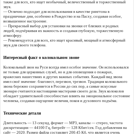
также для всех, кто ищет необычный, величественный и торжественный
звук.
— Отлично подходит для использования в качестве рингтона в
праздничные дни, особенно в Рождество и на Пасху, создавая особое,
возвышенное настроение.
— Прекрасный выбор для установки на звонки от близких и родных
людей, подчёркивая их важность и создавая глубокую, торжественную
атмосферу.
— Рекомендуется для всех, кто ищет красивый, мощный и атмосферный
звук для своего телефона.
Интересный факт о колокольном звоне
Колокольный звон на Руси всегда имел особое значение. Он использовался
не только для церковных служб, но и для оповещения о пожарах,
вражеских нашествиях и других важных событиях. Каждый вид звона
имел своё значение: благовест, перезвон, трезвон. Традиция колокольного
звона бережно сохраняется в России до сих пор, а самые искусные
звонари считаются настоящими мастерами своего дела. Звук колоколов
обладает удивительной способностью влиять на эмоциональное состояние
человека, создавая ощущение величия, покоя и духовного подъёма.
Технические детали
Длительность — 13 секунд, формат — MP3, каналы — стерео, частота
дискретизации — 44100 Гц, битрейт — 128 Кбит/сек. Год добавления на
сайт — 2020. Размер файла составляет 200.45 Кб, что является очень