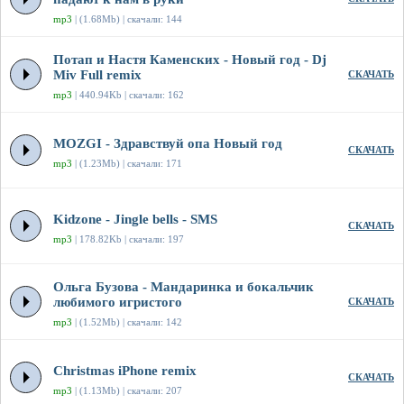
mp3
| (1.68Mb) | скачали: 144
Потап и Настя Каменских - Новый год - Dj
Miv Full remix
СКАЧАТЬ
mp3
| 440.94Kb | скачали: 162
MOZGI - Здравствуй опа Новый год
СКАЧАТЬ
mp3
| (1.23Mb) | скачали: 171
Kidzone - Jingle bells - SMS
СКАЧАТЬ
mp3
| 178.82Kb | скачали: 197
Ольга Бузова - Мандаринка и бокальчик
любимого игристого
СКАЧАТЬ
mp3
| (1.52Mb) | скачали: 142
Christmas iPhone remix
СКАЧАТЬ
mp3
| (1.13Mb) | скачали: 207