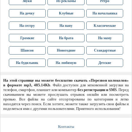
Звуки
Из рекламы
Ретро
На дочку
Клубные
На начальника
На сестру
На папу
Классические
Громкие
На брата
На маму
Шансон
Новогодние
Стандартные
На будильник
На любимую
Детские
На этой странице вы можете бесплатно скачать «Перезвон колоколов»
в формате mp3, 485.14Kb
. Файл доступен для мгновенной загрузки на
телефон, смартфон, планшет или компьютер
без регистрации и SMS
. Перед
скачиванием вы можете прослушать отрывок онлайн или посмотреть
превью. Все файлы на сайте отсортированы по категориям и легко
находятся через поиск. Если хотите, можете также загрузить свои файлы и
поделиться ими с другими пользователями. Приятного использования!
Контакты