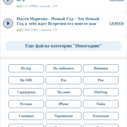
mp3
| (1.39Mb) | скачали: 116
Настя Маркова - Новый Год - Это Новый
Год к тебе идет Встретим его вместе нап
СКАЧАТЬ
mp3
| 485.14Kb | скачали: 172
Еще файлы категории "Новогодние"
Из игр
На любимого
Именные
На SMS
Рэп
Рок
Саундтреки
На сына
DubStep
Русские
iPhone
Nokia
Смешные
Украинские
Казахские