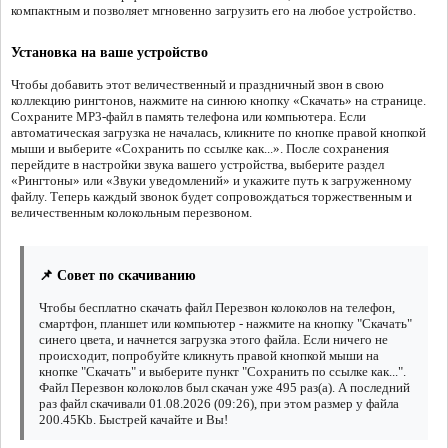
компактным и позволяет мгновенно загрузить его на любое устройство.
Установка на ваше устройство
Чтобы добавить этот величественный и праздничный звон в свою
коллекцию рингтонов, нажмите на синюю кнопку «Скачать» на странице.
Сохраните MP3-файл в память телефона или компьютера. Если
автоматическая загрузка не началась, кликните по кнопке правой кнопкой
мыши и выберите «Сохранить по ссылке как...». После сохранения
перейдите в настройки звука вашего устройства, выберите раздел
«Рингтоны» или «Звуки уведомлений» и укажите путь к загруженному
файлу. Теперь каждый звонок будет сопровождаться торжественным и
величественным колокольным перезвоном.
📌 Совет по скачиванию
Чтобы бесплатно скачать файл Перезвон колоколов на телефон,
смартфон, планшет или компьютер - нажмите на кнопку "Скачать"
синего цвета, и начнется загрузка этого файла. Если ничего не
происходит, попробуйте кликнуть правой кнопкой мыши на
кнопке "Скачать" и выберите пункт "Сохранить по ссылке как...".
Файл Перезвон колоколов был скачан уже 495 раз(а). А последний
раз файл скачивали 01.08.2026 (09:26), при этом размер у файла
200.45Kb. Быстрей качайте и Вы!