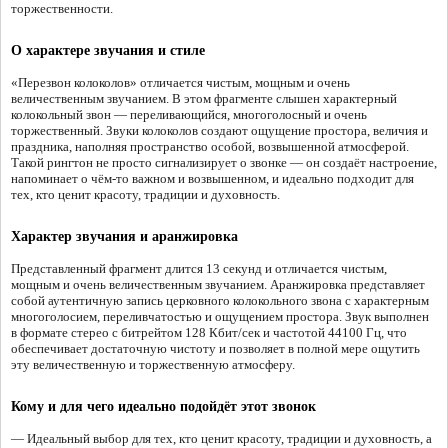
торжественности.
О характере звучания и стиле
«Перезвон колоколов» отличается чистым, мощным и очень
величественным звучанием. В этом фрагменте слышен характерный
колокольный звон — переливающийся, многоголосный и очень
торжественный. Звуки колоколов создают ощущение простора, величия и
праздника, наполняя пространство особой, возвышенной атмосферой.
Такой рингтон не просто сигнализирует о звонке — он создаёт настроение,
напоминает о чём-то важном и возвышенном, и идеально подходит для
тех, кто ценит красоту, традиции и духовность.
Характер звучания и аранжировка
Представленный фрагмент длится 13 секунд и отличается чистым,
мощным и очень величественным звучанием. Аранжировка представляет
собой аутентичную запись церковного колокольного звона с характерным
многоголосием, переливчатостью и ощущением простора. Звук выполнен
в формате стерео с битрейтом 128 Кбит/сек и частотой 44100 Гц, что
обеспечивает достаточную чистоту и позволяет в полной мере ощутить
эту величественную и торжественную атмосферу.
Кому и для чего идеально подойдёт этот звонок
— Идеальный выбор для тех, кто ценит красоту, традиции и духовность, а