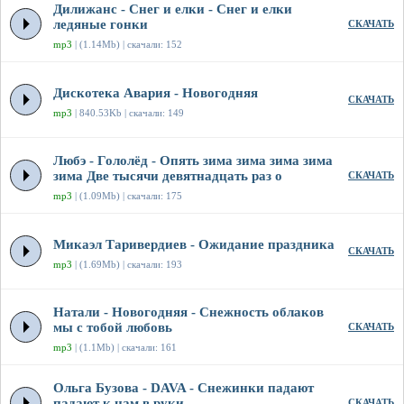
Дилижанс - Снег и елки - Снег и елки
ледяные гонки
СКАЧАТЬ
mp3
| (1.14Mb) | скачали: 152
Дискотека Авария - Новогодняя
СКАЧАТЬ
mp3
| 840.53Kb | скачали: 149
Любэ - Гололёд - Опять зима зима зима зима
зима Две тысячи девятнадцать раз о
СКАЧАТЬ
mp3
| (1.09Mb) | скачали: 175
Микаэл Таривердиев - Ожидание праздника
СКАЧАТЬ
mp3
| (1.69Mb) | скачали: 193
Натали - Новогодняя - Снежность облаков
мы с тобой любовь
СКАЧАТЬ
mp3
| (1.1Mb) | скачали: 161
Ольга Бузова - DAVA - Снежинки падают
падают к нам в руки
СКАЧАТЬ