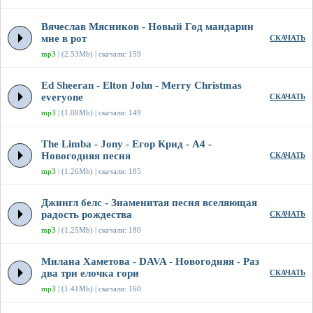
Вячеслав Мясников - Новый Год мандарин
мне в рот
СКАЧАТЬ
mp3
| (2.53Mb) | скачали: 159
Ed Sheeran - Elton John - Merry Christmas
everyone
СКАЧАТЬ
mp3
| (1.08Mb) | скачали: 149
The Limba - Jony - Егор Крид - А4 -
Новогодняя песня
СКАЧАТЬ
mp3
| (1.26Mb) | скачали: 185
Джингл белс - Знаменитая песня вселяющая
радость рождества
СКАЧАТЬ
mp3
| (1.25Mb) | скачали: 180
Милана Хаметова - DAVA - Новогодняя - Раз
два три елочка гори
СКАЧАТЬ
mp3
| (1.41Mb) | скачали: 160