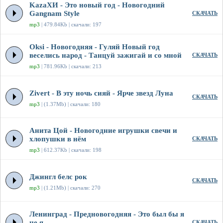
KazaХИ - Это новый год - Новогодний
Gangnam Style
СКАЧАТЬ
mp3
| 479.84Kb | скачали: 197
Oksi - Новогодняя - Гуляй Новый год
веселись народ - Танцуй зажигай и со мной
СКАЧАТЬ
mp3
| 781.96Kb | скачали: 213
Zivert - В эту ночь сияй - Ярче звезд Луна
СКАЧАТЬ
mp3
| (1.37Mb) | скачали: 180
Анита Цой - Новогодние игрушки свечи и
хлопушки в нём
СКАЧАТЬ
mp3
| 612.37Kb | скачали: 198
Джингл белс рок
СКАЧАТЬ
mp3
| (1.21Mb) | скачали: 270
Ленинград - Предновогодняя - Это был бы я
не я
СКАЧАТЬ