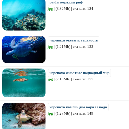
рыбы кораллы риф
jpg
| (3.82Mb) | скачали: 124
черепаха океан поверхность
jpg
| (1.21Mb) | скачали: 133
черепаха животное подводный мир
jpg
| (7.16Mb) | скачали: 155
черепаха камень дно коралл вода
jpg
| (1.27Mb) | скачали: 149