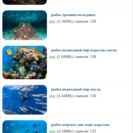
рыбы тропики мальдивы
jpg
| (1.36Mb) | скачали: 128
рыбы подводный мир кораллы океан
jpg
| (1.84Mb) | скачали: 138
рыбы подводный мир акула
jpg
| (1.44Mb) | скачали: 136
рыбы морское дно море кораллы
jpg
| (3.34Mb) | скачали: 135