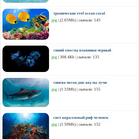
тропические reef ocean coral
jpg
| (2.65Mb) | скачали: 145
синий хвосты плавники черный
jpg
| 308.4Kb | скачали: 135
синева песок дно акулы лучи
jpg
| (1.33Mb) | скачали: 155
свет коралловый риф человек
jpg
| (1.59Mb) | скачали: 152