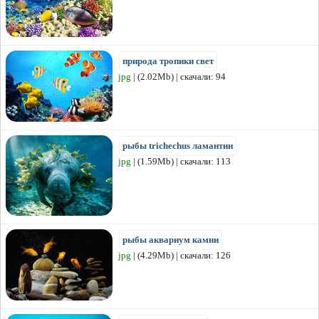
природа тропики свет
jpg
| (2.02Mb) | скачали: 94
рыбы trichechus ламантин
jpg
| (1.59Mb) | скачали: 113
рыбы аквариум камни
jpg
| (4.29Mb) | скачали: 126