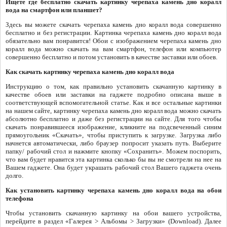
Ищете где бесплатно скачать картинку черепаха камень дно коралл
вода на смартфон или планшет?
Здесь вы можете скачать черепаха камень дно коралл вода совершенно
бесплатно и без регистрации. Картинка черепаха камень дно коралл вода
обязательно вам понравится! Обои с изображением черепаха камень дно
коралл вода можно скачать на вам смартфон, телефон или компьютер
совершенно бесплатно и потом установить в качестве заставки или обоев.
Как скачать картинку черепаха камень дно коралл вода
Инструкцию о том, как правильно установить скачанную картинку в
качестве обоев или заставки на гаджете подробно описана выше в
соответствующей вспомогательной статье. Как и все остальные картинки
на нашем сайте, картинку черепаха камень дно коралл вода можно скачать
абсолютно бесплатно и даже без регистрации на сайте. Для того чтобы
скачать понравившееся изображение, кликните на подсвеченный синим
прямоугольник «Скачать», чтобы приступить к загрузке. Загрузка либо
начнется автоматически, либо браузер попросит указать путь. Выберите
папку/ рабочий стол и нажмите кнопку «Сохранить». Можем поспорить,
что вам будет нравится эта картинка сколько бы вы не смотрели на нее на
Вашем гаджете. Она будет украшать рабочий стол Вашего гаджета очень
долго.
Как установить картинку черепаха камень дно коралл вода на обои
телефона
Чтобы установить скачанную картинку на обои вашего устройства,
перейдите в раздел «Галерея > Альбомы > Загрузки» (Download). Далее