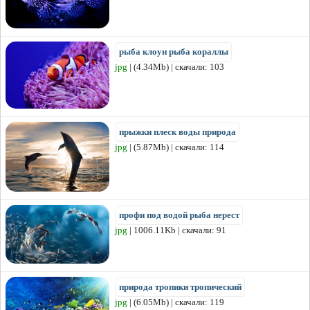
рыба клоун рыба кораллы
jpg
| (4.34Mb) | скачали: 103
прыжки плеск воды природа
jpg
| (5.87Mb) | скачали: 114
профи под водой рыба нерест
jpg
| 1006.11Kb | скачали: 91
природа тропики тропический
jpg
| (6.05Mb) | скачали: 119