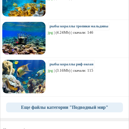
рыбы кораллы тропики мальдивы
jpg
| (4.24Mb) | скачали: 146
рыбы кораллы риф океан
jpg
| (3.16Mb) | скачали: 115
Еще файлы категории "Подводный мир"