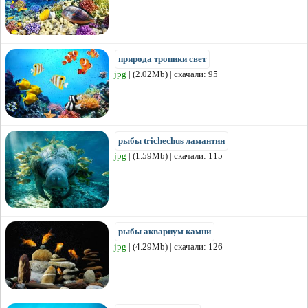
природа тропики свет
jpg
| (2.02Mb) | скачали: 95
рыбы trichechus ламантин
jpg
| (1.59Mb) | скачали: 115
рыбы аквариум камни
jpg
| (4.29Mb) | скачали: 126