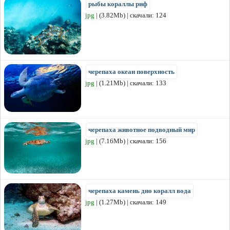
рыбы кораллы риф
jpg
| (3.82Mb) | скачали: 124
черепаха океан поверхность
jpg
| (1.21Mb) | скачали: 133
черепаха животное подводный мир
jpg
| (7.16Mb) | скачали: 156
черепаха камень дно коралл вода
jpg
| (1.27Mb) | скачали: 149