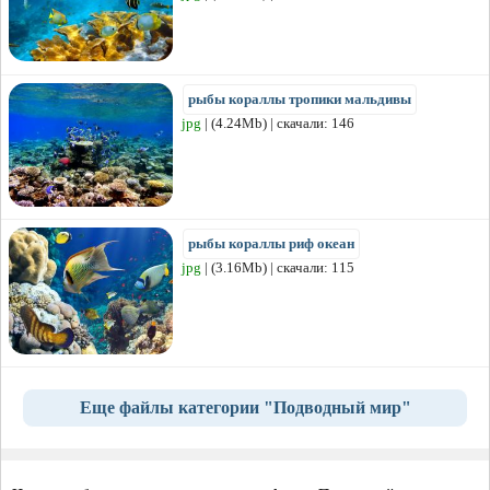
рыбы кораллы тропики мальдивы
jpg
| (4.24Mb) | скачали: 146
рыбы кораллы риф океан
jpg
| (3.16Mb) | скачали: 115
Еще файлы категории "Подводный мир"