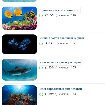
тропические reef ocean coral
jpg
| (2.65Mb) | скачали: 146
синий хвосты плавники черный
jpg
| 308.4Kb | скачали: 135
синева песок дно акулы лучи
jpg
| (1.33Mb) | скачали: 155
свет коралловый риф человек
jpg
| (1.59Mb) | скачали: 154