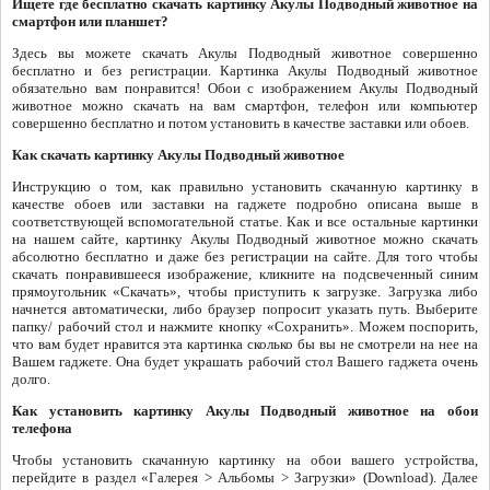
Ищете где бесплатно скачать картинку Акулы Подводный животное на
смартфон или планшет?
Здесь вы можете скачать Акулы Подводный животное совершенно
бесплатно и без регистрации. Картинка Акулы Подводный животное
обязательно вам понравится! Обои с изображением Акулы Подводный
животное можно скачать на вам смартфон, телефон или компьютер
совершенно бесплатно и потом установить в качестве заставки или обоев.
Как скачать картинку Акулы Подводный животное
Инструкцию о том, как правильно установить скачанную картинку в
качестве обоев или заставки на гаджете подробно описана выше в
соответствующей вспомогательной статье. Как и все остальные картинки
на нашем сайте, картинку Акулы Подводный животное можно скачать
абсолютно бесплатно и даже без регистрации на сайте. Для того чтобы
скачать понравившееся изображение, кликните на подсвеченный синим
прямоугольник «Скачать», чтобы приступить к загрузке. Загрузка либо
начнется автоматически, либо браузер попросит указать путь. Выберите
папку/ рабочий стол и нажмите кнопку «Сохранить». Можем поспорить,
что вам будет нравится эта картинка сколько бы вы не смотрели на нее на
Вашем гаджете. Она будет украшать рабочий стол Вашего гаджета очень
долго.
Как установить картинку Акулы Подводный животное на обои
телефона
Чтобы установить скачанную картинку на обои вашего устройства,
перейдите в раздел «Галерея > Альбомы > Загрузки» (Download). Далее