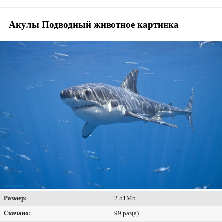
Акулы Подводный животное картинка
Размер:
2.51Mb
Скачано:
99 раз(а)