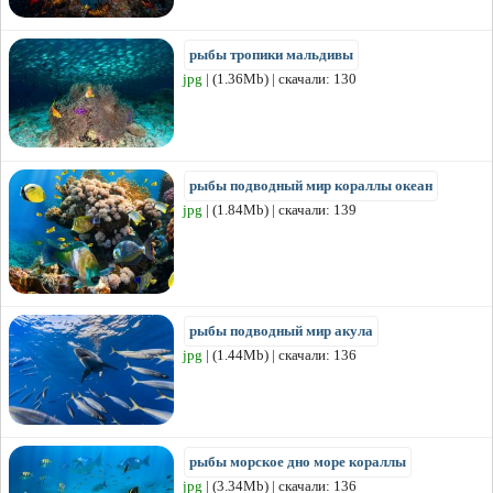
рыбы тропики мальдивы
jpg
| (1.36Mb) | скачали: 130
рыбы подводный мир кораллы океан
jpg
| (1.84Mb) | скачали: 139
рыбы подводный мир акула
jpg
| (1.44Mb) | скачали: 136
рыбы морское дно море кораллы
jpg
| (3.34Mb) | скачали: 136