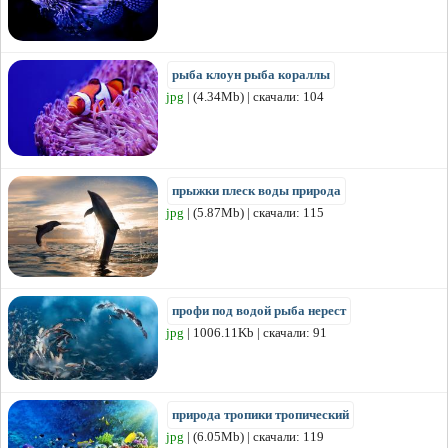
рыба клоун рыба кораллы
jpg
| (4.34Mb) | скачали: 104
прыжки плеск воды природа
jpg
| (5.87Mb) | скачали: 115
профи под водой рыба нерест
jpg
| 1006.11Kb | скачали: 91
природа тропики тропический
jpg
| (6.05Mb) | скачали: 119